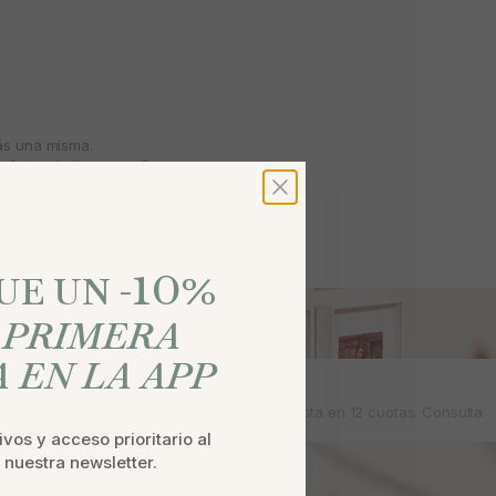
más una misma.
isfrutar de los pequeños
ta una gran ocasión.
e ellas mismas: seguras,
10
%
E UN -
U
PRIMERA
 EN LA APP
PAGA A PLAZOS
Con SeQura puedes pagar tus pedidos hasta en 12 cuotas. Consulta
condiciones
aquí.
vos y acceso prioritario al
a nuestra newsletter.