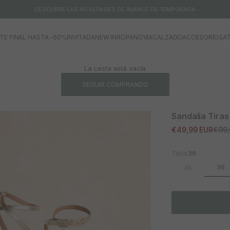
DESCUBRE LAS NOVEDADES DE AVANCE DE TEMPORADA
TE FINAL HASTA -60%
INVITADA
NEW IN
ROPA
NOVIA
CALZADO
ACCESORIOS
AT
La cesta está vacía
SEGUIR COMPRANDO
Sandalia Tiras
Precio de oferta
Prec
€49,99 EUR
€99,
Talla:
36
36
35