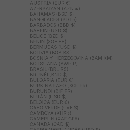
AUSTRIA (EUR €)
AZERBAIYÁN (AZN ₼)
BAHAMAS (BSD $)
BANGLADÉS (BDT ৳)
BARBADOS (BBD $)
BARÉIN (USD $)
BELICE (BZD $)
BENÍN (XOF FR)
BERMUDAS (USD $)
BOLIVIA (BOB BS.)
BOSNIA Y HERZEGOVINA (BAM КМ)
BOTSUANA (BWP P)
BRASIL (BRL R$)
BRUNÉI (BND $)
BULGARIA (EUR €)
BURKINA FASO (XOF FR)
BURUNDI (BIF FR)
BUTÁN (USD $)
BÉLGICA (EUR €)
CABO VERDE (CVE $)
CAMBOYA (KHR ៛)
CAMERÚN (XAF CFA)
CANADÁ (CAD $)
CARIBE NEERLANDÉS (USD $)