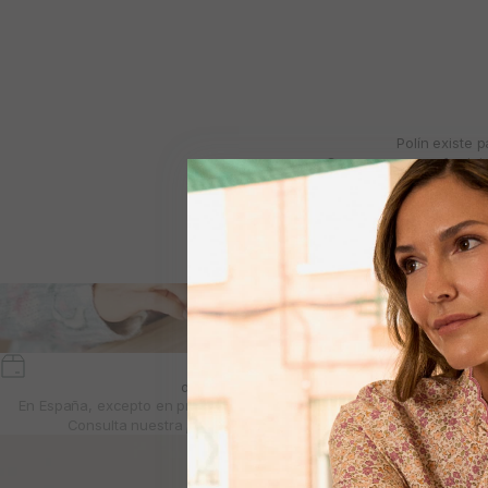
Polín existe 
Creemos en una feminida
momentos de la vida
Por eso creamos prendas
devoluciones gratis
En España, excepto en productos con descuento, novia e Invitada.
Consulta nuestra
política de cambios y devoluciones.