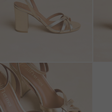
ZOOM
ZOO