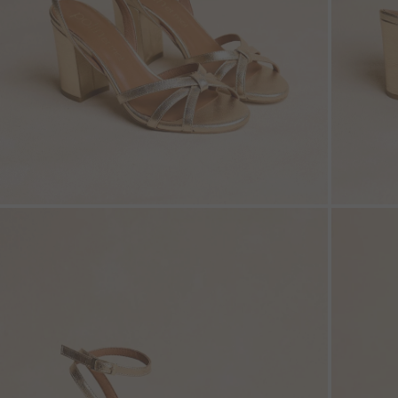
ZOOM
ZOO