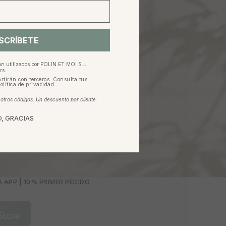
SCRÍBETE
an utilizados por POLIN ET MOI S.L.
ME
rs.
rtirán con terceros. Consulta tus
olítica de privacidad
vos a tu
s datos no
tros códigos. Un descuento por cliente.
s.
Más
, GRACIAS
 APP | 10% PRIMER PEDIDO