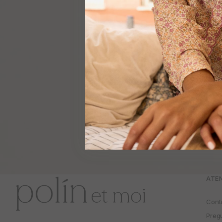
Correo el
Tus d
correo.
ser
ATEN
Cont
Preg