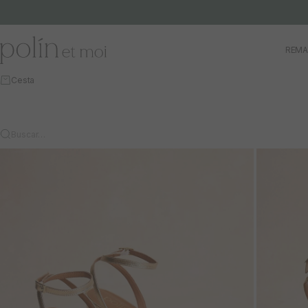
Ir al contenido
Polín et moi
REMA
Cesta
Buscar…