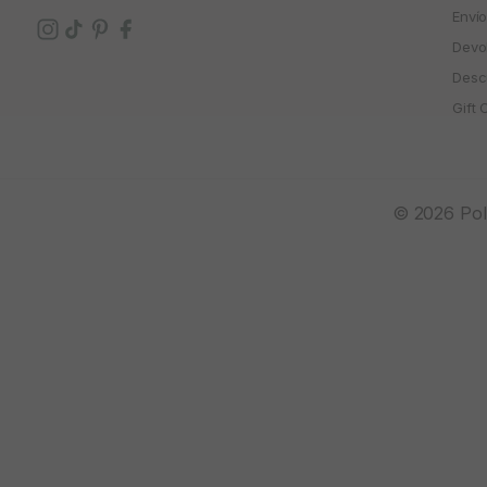
Enví
Devo
Descu
Gift 
© 2026 Polí