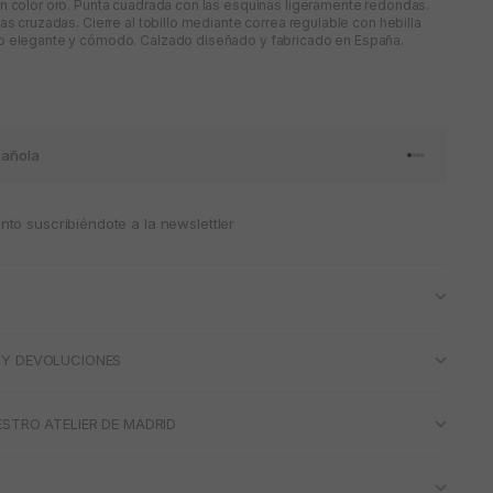
n color oro. Punta cuadrada con las esquinas ligeramente redondas.
as cruzadas. Cierre al tobillo mediante correa regulable con hebilla
o elegante y cómodo. Calzado diseñado y fabricado en España.
añola
Ir al artículo 
Ir al artícul
Ir al artícul
Ir al artícu
to suscribiéndote a la newslettler
 Y DEVOLUCIONES
ESTRO ATELIER DE MADRID