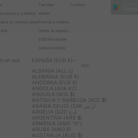
os
Tiendas
Cookies
luciones y cambios
Atelier
bre tu vestido ideal
Prensa y medios
Card
Únete al equipo
B2B/Wholesale
Subvenciones
n et moi
ESPAÑA (EUR €)
PAÍS
ALBANIA (ALL L)
ALEMANIA (EUR €)
ANDORRA (EUR €)
ANGOLA (AOA KZ)
ANGUILA (XCD $)
ANTIGUA Y BARBUDA (XCD $)
ARABIA SAUDÍ (SAR ر.س)
ARGELIA (DZD د.ج)
ARGENTINA (ARS $)
ARMENIA (AMD ԴՐ.)
ARUBA (AWG Ƒ)
AUSTRALIA (AUD $)