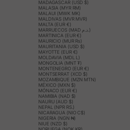
MADAGASCAR (USD $)
MALASIA (MYR RM)
MALAUI (MWK MK)
MALDIVAS (MVR MVR)
MALTA (EUR €)
MARRUECOS (MAD د.م.)
MARTINICA (EUR €)
MAURICIO (MUR ₨)
MAURITANIA (USD $)
MAYOTTE (EUR €)
MOLDAVIA (MDL L)
MONGOLIA (MNT ₮)
MONTENEGRO (EUR €)
MONTSERRAT (XCD $)
MOZAMBIQUE (MZN MTN)
MÉXICO (MXN $)
MÓNACO (EUR €)
NAMIBIA (NAD $)
NAURU (AUD $)
NEPAL (NPR RS.)
NICARAGUA (NIO C$)
NIGERIA (NGN ₦)
NIUE (NZD $)
NORUEGA (NOK KR)