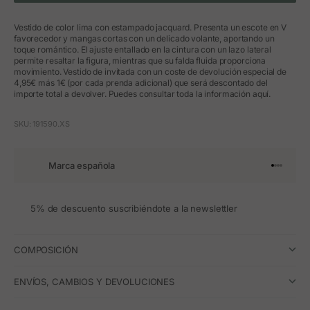
Vestido de color lima con estampado jacquard. Presenta un escote en V
favorecedor y mangas cortas con un delicado volante, aportando un
toque romántico. El ajuste entallado en la cintura con un lazo lateral
permite resaltar la figura, mientras que su falda fluida proporciona
movimiento. Vestido de invitada con un coste de devolución especial de
4,95€ más 1€ (por cada prenda adicional) que será descontado del
importe total a devolver. Puedes consultar toda la información aquí.
SKU: 191590.XS
Marca española
Ir al artíc
Ir al artí
Ir al art
Ir al ar
5% de descuento suscribiéndote a la newslettler
COMPOSICIÓN
ENVÍOS, CAMBIOS Y DEVOLUCIONES