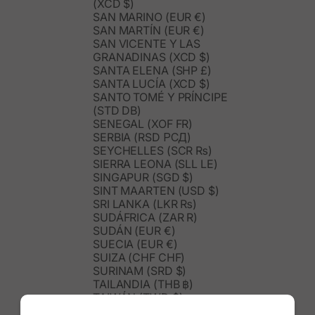
(XCD $)
SAN MARINO (EUR €)
SAN MARTÍN (EUR €)
SAN VICENTE Y LAS
GRANADINAS (XCD $)
SANTA ELENA (SHP £)
SANTA LUCÍA (XCD $)
SANTO TOMÉ Y PRÍNCIPE
(STD DB)
SENEGAL (XOF FR)
SERBIA (RSD РСД)
SEYCHELLES (SCR ₨)
SIERRA LEONA (SLL LE)
SINGAPUR (SGD $)
SINT MAARTEN (USD $)
SRI LANKA (LKR ₨)
SUDÁFRICA (ZAR R)
SUDÁN (EUR €)
SUECIA (EUR €)
SUIZA (CHF CHF)
SURINAM (SRD $)
TAILANDIA (THB ฿)
TAIWÁN (TWD $)
TANZANIA (TZS SH)