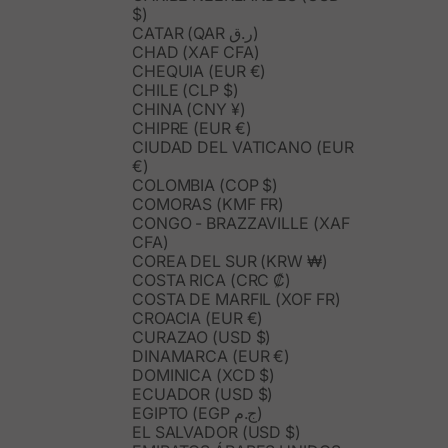
$)
CATAR (QAR ر.ق)
CHAD (XAF CFA)
CHEQUIA (EUR €)
CHILE (CLP $)
CHINA (CNY ¥)
CHIPRE (EUR €)
CIUDAD DEL VATICANO (EUR
€)
COLOMBIA (COP $)
COMORAS (KMF FR)
CONGO - BRAZZAVILLE (XAF
CFA)
COREA DEL SUR (KRW ₩)
COSTA RICA (CRC ₡)
COSTA DE MARFIL (XOF FR)
CROACIA (EUR €)
CURAZAO (USD $)
DINAMARCA (EUR €)
DOMINICA (XCD $)
ECUADOR (USD $)
EGIPTO (EGP ج.م)
EL SALVADOR (USD $)