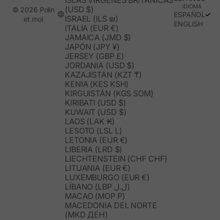
ISLAS VÍRGENES BRITÁNICAS
IDIOMA
(USD $)
© 2026 Polín
ESPAÑOL
ISRAEL (ILS ₪)
et moi
ENGLISH
ITALIA (EUR €)
JAMAICA (JMD $)
JAPÓN (JPY ¥)
JERSEY (GBP £)
JORDANIA (USD $)
KAZAJISTÁN (KZT ₸)
KENIA (KES KSH)
KIRGUISTÁN (KGS SOM)
KIRIBATI (USD $)
KUWAIT (USD $)
LAOS (LAK ₭)
LESOTO (LSL L)
LETONIA (EUR €)
LIBERIA (LRD $)
LIECHTENSTEIN (CHF CHF)
LITUANIA (EUR €)
LUXEMBURGO (EUR €)
LÍBANO (LBP ل.ل)
MACAO (MOP P)
MACEDONIA DEL NORTE
(MKD ДЕН)