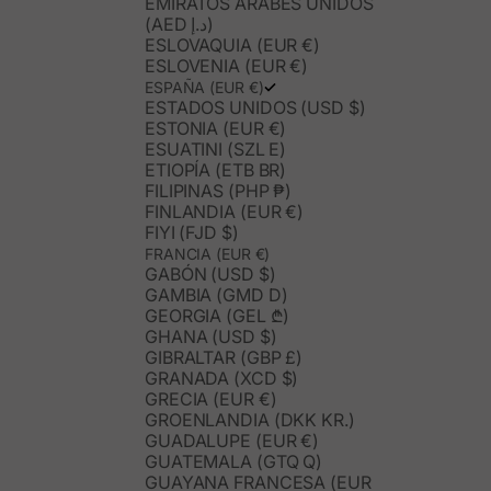
EMIRATOS ÁRABES UNIDOS
(AED د.إ)
ESLOVAQUIA (EUR €)
ESLOVENIA (EUR €)
ESPAÑA (EUR €)
ESTADOS UNIDOS (USD $)
ESTONIA (EUR €)
ESUATINI (SZL E)
ETIOPÍA (ETB BR)
FILIPINAS (PHP ₱)
FINLANDIA (EUR €)
FIYI (FJD $)
FRANCIA (EUR €)
GABÓN (USD $)
GAMBIA (GMD D)
GEORGIA (GEL ₾)
GHANA (USD $)
GIBRALTAR (GBP £)
GRANADA (XCD $)
GRECIA (EUR €)
GROENLANDIA (DKK KR.)
GUADALUPE (EUR €)
GUATEMALA (GTQ Q)
GUAYANA FRANCESA (EUR