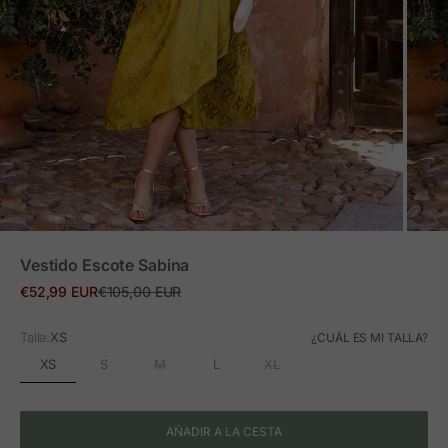
ZOOM
Vestido Escote Sabina
Precio de oferta
Precio normal
€52,99 EUR
€105,00 EUR
Talla:
XS
¿CUÁL ES MI TALLA?
XS
S
M
L
XL
AÑADIR A LA CESTA