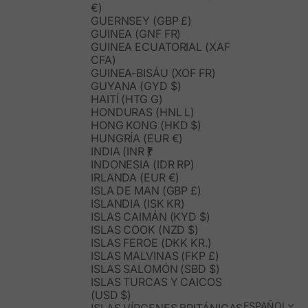
€)
GUERNSEY (GBP £)
GUINEA (GNF FR)
GUINEA ECUATORIAL (XAF
CFA)
GUINEA-BISÁU (XOF FR)
GUYANA (GYD $)
HAITÍ (HTG G)
HONDURAS (HNL L)
HONG KONG (HKD $)
HUNGRÍA (EUR €)
INDIA (INR ₹)
INDONESIA (IDR RP)
IRLANDA (EUR €)
ISLA DE MAN (GBP £)
ISLANDIA (ISK KR)
ISLAS CAIMÁN (KYD $)
ISLAS COOK (NZD $)
ISLAS FEROE (DKK KR.)
ISLAS MALVINAS (FKP £)
ISLAS SALOMÓN (SBD $)
ISLAS TURCAS Y CAICOS
(USD $)
ESPAÑOL