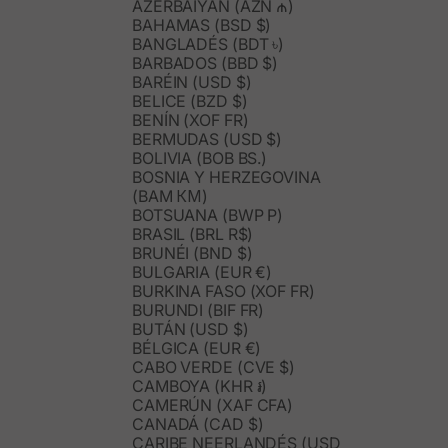
AZERBAIYÁN (AZN ₼)
BAHAMAS (BSD $)
BANGLADÉS (BDT ৳)
BARBADOS (BBD $)
BARÉIN (USD $)
BELICE (BZD $)
BENÍN (XOF FR)
BERMUDAS (USD $)
BOLIVIA (BOB BS.)
BOSNIA Y HERZEGOVINA
(BAM КМ)
BOTSUANA (BWP P)
BRASIL (BRL R$)
BRUNÉI (BND $)
BULGARIA (EUR €)
BURKINA FASO (XOF FR)
BURUNDI (BIF FR)
BUTÁN (USD $)
BÉLGICA (EUR €)
CABO VERDE (CVE $)
CAMBOYA (KHR ៛)
CAMERÚN (XAF CFA)
CANADÁ (CAD $)
CARIBE NEERLANDÉS (USD