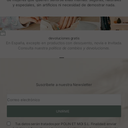
y especiales, sin artificios ni necesidad de demostrar nada.
devoluciones gratis
En España, excepto en productos con descuento, novia e Invitada.
Consulta nuestra
política de cambios y devoluciones.
Ir al artículo 1
Ir al artículo 2
Ir al artículo 3
Suscríbete a nuestra Newsletter
Correo electrónico
UNIRME
Tus datos serán tratados por POLIN ET MOI S.L. Finalidad: enviar