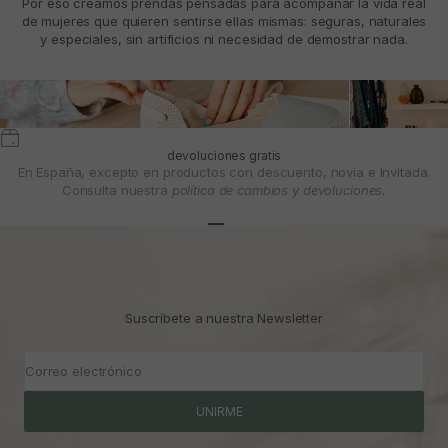
Por eso creamos prendas pensadas para acompañar la vida real
de mujeres que quieren sentirse ellas mismas: seguras, naturales
y especiales, sin artificios ni necesidad de demostrar nada.
devoluciones gratis
En España, excepto en productos con descuento, novia e Invitada.
Consulta nuestra
política de cambios y devoluciones.
Ir al artículo 1
Ir al artículo 2
Ir al artículo 3
Suscríbete a nuestra Newsletter
Correo electrónico
UNIRME