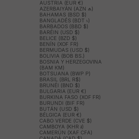
AUSTRIA (EUR €)
AZERBAIYÁN (AZN ₼)
BAHAMAS (BSD $)
BANGLADÉS (BDT ৳)
BARBADOS (BBD $)
BARÉIN (USD $)
BELICE (BZD $)
BENÍN (XOF FR)
BERMUDAS (USD $)
BOLIVIA (BOB BS.)
BOSNIA Y HERZEGOVINA
(BAM КМ)
BOTSUANA (BWP P)
BRASIL (BRL R$)
BRUNÉI (BND $)
BULGARIA (EUR €)
BURKINA FASO (XOF FR)
BURUNDI (BIF FR)
BUTÁN (USD $)
BÉLGICA (EUR €)
CABO VERDE (CVE $)
CAMBOYA (KHR ៛)
CAMERÚN (XAF CFA)
CANADÁ (CAD $)