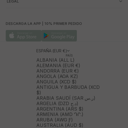
­ LEGAL
DESCARGA LA APP | 10% PRIMER PEDIDO
ESPAÑA (EUR €)
PAÍS
ALBANIA (ALL L)
ALEMANIA (EUR €)
ANDORRA (EUR €)
ANGOLA (AOA KZ)
ANGUILA (XCD $)
ANTIGUA Y BARBUDA (XCD
$)
ARABIA SAUDÍ (SAR ر.س)
ARGELIA (DZD د.ج)
ARGENTINA (ARS $)
ARMENIA (AMD ԴՐ.)
ARUBA (AWG Ƒ)
AUSTRALIA (AUD $)