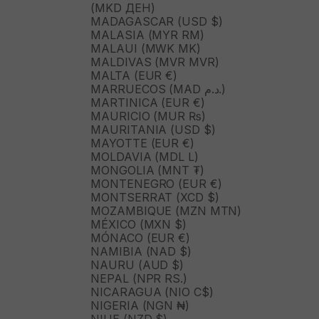
(MKD ДЕН)
MADAGASCAR (USD $)
MALASIA (MYR RM)
MALAUI (MWK MK)
MALDIVAS (MVR MVR)
MALTA (EUR €)
MARRUECOS (MAD د.م.)
MARTINICA (EUR €)
MAURICIO (MUR ₨)
MAURITANIA (USD $)
MAYOTTE (EUR €)
MOLDAVIA (MDL L)
MONGOLIA (MNT ₮)
MONTENEGRO (EUR €)
MONTSERRAT (XCD $)
MOZAMBIQUE (MZN MTN)
MÉXICO (MXN $)
MÓNACO (EUR €)
NAMIBIA (NAD $)
NAURU (AUD $)
NEPAL (NPR RS.)
NICARAGUA (NIO C$)
NIGERIA (NGN ₦)