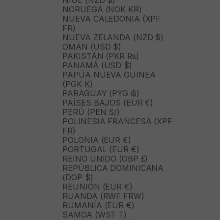
NIUE (NZD $)
NORUEGA (NOK KR)
NUEVA CALEDONIA (XPF
FR)
NUEVA ZELANDA (NZD $)
OMÁN (USD $)
PAKISTÁN (PKR ₨)
PANAMÁ (USD $)
PAPÚA NUEVA GUINEA
(PGK K)
PARAGUAY (PYG ₲)
PAÍSES BAJOS (EUR €)
PERÚ (PEN S/)
POLINESIA FRANCESA (XPF
FR)
POLONIA (EUR €)
PORTUGAL (EUR €)
REINO UNIDO (GBP £)
REPÚBLICA DOMINICANA
(DOP $)
REUNIÓN (EUR €)
RUANDA (RWF FRW)
RUMANÍA (EUR €)
SAMOA (WST T)