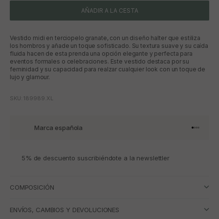
AÑADIR A LA CESTA
Vestido midi en terciopelo granate, con un diseño halter que estiliza
los hombros y añade un toque sofisticado. Su textura suave y su caída
fluida hacen de esta prenda una opción elegante y perfecta para
eventos formales o celebraciones. Este vestido destaca por su
feminidad y su capacidad para realzar cualquier look con un toque de
lujo y glamour.
SKU: 189989.XL
Marca española
Ir al artí
Ir al art
Ir al art
Ir al ar
5% de descuento suscribiéndote a la newslettler
COMPOSICIÓN
ENVÍOS, CAMBIOS Y DEVOLUCIONES