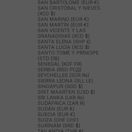
SAN BARTOLOMÉ (EUR €)
SAN CRISTÓBAL Y NIEVES
(XCD $)
SAN MARINO (EUR €)
SAN MARTÍN (EUR €)
SAN VICENTE Y LAS
GRANADINAS (XCD $)
SANTA ELENA (SHP £)
SANTA LUCÍA (XCD $)
SANTO TOMÉ Y PRÍNCIPE
(STD DB)
SENEGAL (XOF FR)
SERBIA (RSD РСД)
SEYCHELLES (SCR ₨)
SIERRA LEONA (SLL LE)
SINGAPUR (SGD $)
SINT MAARTEN (USD $)
SRI LANKA (LKR ₨)
SUDÁFRICA (ZAR R)
SUDÁN (EUR €)
SUECIA (EUR €)
SUIZA (CHF CHF)
SURINAM (SRD $)
TAILANDIA (THB ฿)