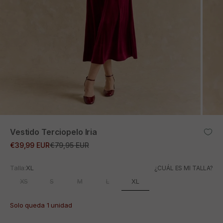
ZOOM
Vestido Terciopelo Iria
Precio de oferta
Precio normal
€39,99 EUR
€79,95 EUR
Talla:
XL
¿CUÁL ES MI TALLA?
XL
XS
S
M
L
Solo queda 1 unidad