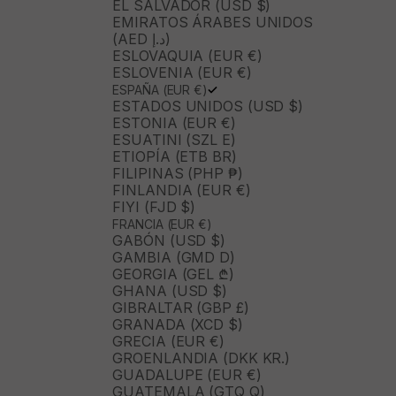
EL SALVADOR (USD $)
EMIRATOS ÁRABES UNIDOS
(AED د.إ)
ESLOVAQUIA (EUR €)
ESLOVENIA (EUR €)
ESPAÑA (EUR €)
ESTADOS UNIDOS (USD $)
ESTONIA (EUR €)
ESUATINI (SZL E)
ETIOPÍA (ETB BR)
FILIPINAS (PHP ₱)
FINLANDIA (EUR €)
FIYI (FJD $)
FRANCIA (EUR €)
GABÓN (USD $)
GAMBIA (GMD D)
GEORGIA (GEL ₾)
GHANA (USD $)
GIBRALTAR (GBP £)
GRANADA (XCD $)
GRECIA (EUR €)
GROENLANDIA (DKK KR.)
GUADALUPE (EUR €)
GUATEMALA (GTQ Q)