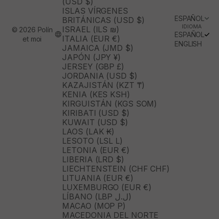
(USD $)
ISLAS VÍRGENES
ESPAÑOL
BRITÁNICAS (USD $)
IDIOMA
ISRAEL (ILS ₪)
© 2026 Polín
ESPAÑOL
ITALIA (EUR €)
et moi
ENGLISH
JAMAICA (JMD $)
JAPÓN (JPY ¥)
JERSEY (GBP £)
JORDANIA (USD $)
KAZAJISTÁN (KZT ₸)
KENIA (KES KSH)
KIRGUISTÁN (KGS SOM)
KIRIBATI (USD $)
KUWAIT (USD $)
LAOS (LAK ₭)
LESOTO (LSL L)
LETONIA (EUR €)
LIBERIA (LRD $)
LIECHTENSTEIN (CHF CHF)
LITUANIA (EUR €)
LUXEMBURGO (EUR €)
LÍBANO (LBP ل.ل)
MACAO (MOP P)
MACEDONIA DEL NORTE