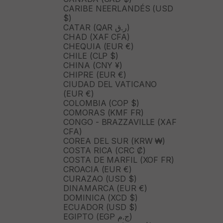
CARIBE NEERLANDÉS (USD
$)
CATAR (QAR ر.ق)
CHAD (XAF CFA)
CHEQUIA (EUR €)
CHILE (CLP $)
CHINA (CNY ¥)
CHIPRE (EUR €)
CIUDAD DEL VATICANO
(EUR €)
COLOMBIA (COP $)
COMORAS (KMF FR)
CONGO - BRAZZAVILLE (XAF
CFA)
COREA DEL SUR (KRW ₩)
COSTA RICA (CRC ₡)
COSTA DE MARFIL (XOF FR)
CROACIA (EUR €)
CURAZAO (USD $)
DINAMARCA (EUR €)
DOMINICA (XCD $)
ECUADOR (USD $)
EGIPTO (EGP ج.م)