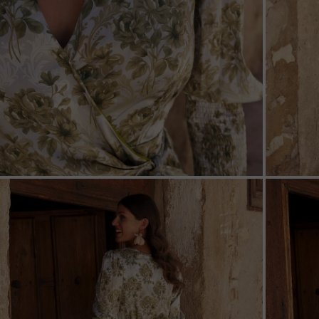
ZOOM
ZOO