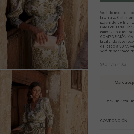
Vestido midi con co
la cintura. Cintas 
izquierdo de la cin
Falda cruzada. Un v
calidez esta tempor
COMPOSICIÓN Y MEDID
la talla ideal, te 
delicado a 30ºC. Ve
será descontado del
SKU: 171941.XS
M
Marca esp
5% de descuen
COMPOSICIÓN