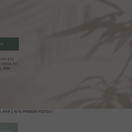
ME
vos a tu
s datos no
s.
Más
 APP | 10% PRIMER PEDIDO