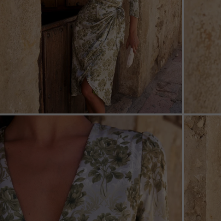
ZOOM
ZOO