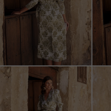
ZOOM
ZOO