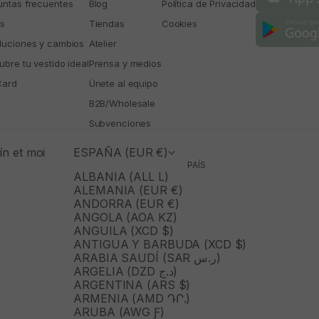
untas frecuentes
Blog
Política de Privacidad
os
Tiendas
Cookies
luciones y cambios
Atelier
bre tu vestido ideal
Prensa y medios
Card
Únete al equipo
B2B/Wholesale
Subvenciones
n et moi
ESPAÑA (EUR €)
PAÍS
ALBANIA (ALL L)
ALEMANIA (EUR €)
ANDORRA (EUR €)
ANGOLA (AOA KZ)
ANGUILA (XCD $)
ANTIGUA Y BARBUDA (XCD $)
ARABIA SAUDÍ (SAR ر.س)
ARGELIA (DZD د.ج)
ARGENTINA (ARS $)
ARMENIA (AMD ԴՐ.)
ARUBA (AWG Ƒ)