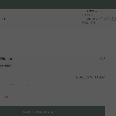
ESPAÑOL
IDIOMA
Iniciar 
Busc
Ca
ELIER
ESPAÑOL
ENGLISH
s Moran
io normal
95 EUR
¿CUÁL ES MI TALLA?
M
L
idades
AÑADIR A LA CESTA