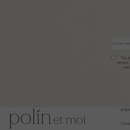
Correo el
Tus d
correo.
ser
ATEN
Cont