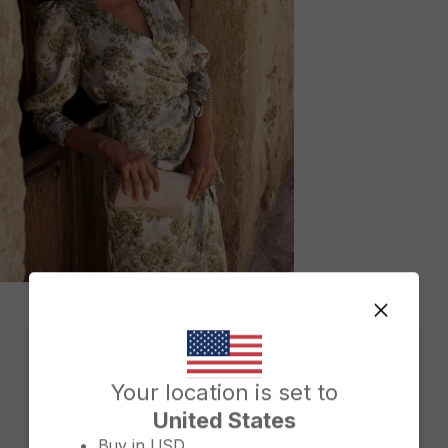
M
Change country/region
Your location is set to
United States
Buy in
USD