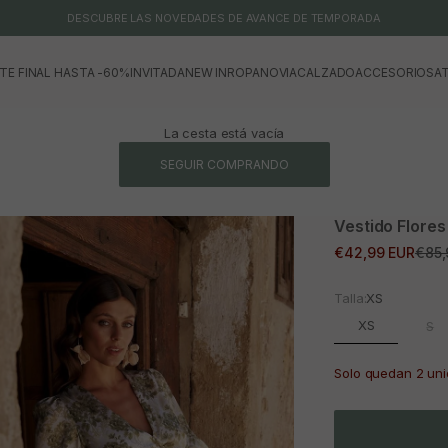
DESCUBRE LAS NOVEDADES DE AVANCE DE TEMPORADA
TE FINAL HASTA -60%
INVITADA
NEW IN
ROPA
NOVIA
CALZADO
ACCESORIOS
AT
La cesta está vacía
SEGUIR COMPRANDO
Vestido Flore
Precio de oferta
Prec
€42,99 EUR
€85,
Talla:
XS
XS
S
Solo quedan 2 un