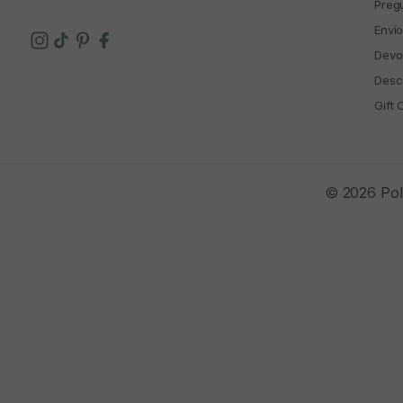
Preg
Enví
Devo
Descu
Gift 
© 2026 Polí