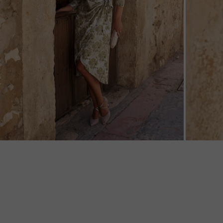
ZOOM
ZOO