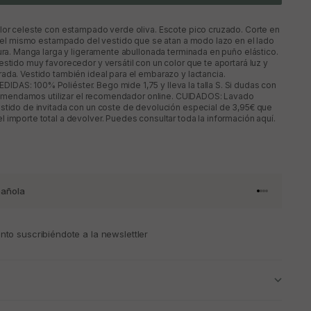
lor celeste con estampado verde oliva. Escote pico cruzado. Corte en
en el mismo estampado del vestido que se atan a modo lazo en el lado
tura. Manga larga y ligeramente abullonada terminada en puño elástico.
estido muy favorecedor y versátil con un color que te aportará luz y
ada. Vestido también ideal para el embarazo y lactancia.
AS: 100% Poliéster. Bego mide 1,75 y lleva la talla S. Si dudas con
recomendamos utilizar el recomendador online. CUIDADOS: Lavado
stido de invitada con un coste de devolución especial de 3,95€ que
 importe total a devolver. Puedes consultar toda la información aquí.
añola
Ir al artículo 
Ir al artícul
Ir al artícul
Ir al artícu
to suscribiéndote a la newslettler