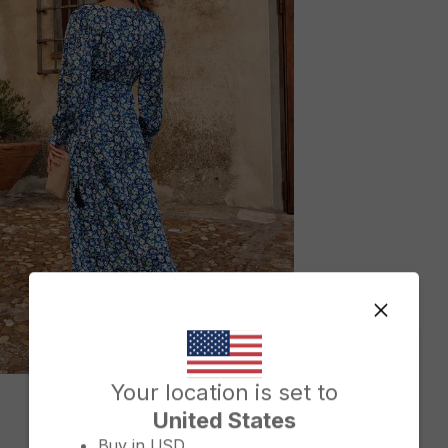
Change country/region
Your location is set to
M
United States
Buy in
USD