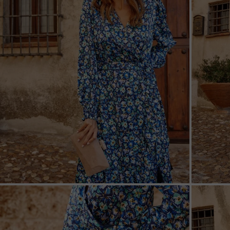
ZOOM
ZOO