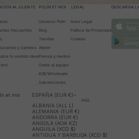
CIÓN AL CLIENTE
POLÍN ET MOI
­ LEGAL
DESCARGA LA
acto
Universo Polín
Aviso Legal
untas frecuentes
Blog
Política de Privacidad
os
Tiendas
Cookies
luciones y cambios
Atelier
bre tu vestido ideal
Prensa y medios
Card
Únete al equipo
B2B/Wholesale
Subvenciones
n et moi
ESPAÑA (EUR €)
PAÍS
ALBANIA (ALL L)
ALEMANIA (EUR €)
ANDORRA (EUR €)
ANGOLA (AOA KZ)
ANGUILA (XCD $)
ANTIGUA Y BARBUDA (XCD $)