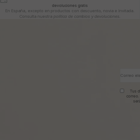
devoluciones gratis
En España, excepto en productos con descuento, novia e Invitada.
Consulta nuestra
política de cambios y devoluciones.
Correo el
Tus d
correo.
ser