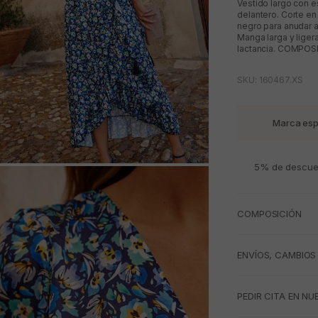
Vestido largo con e
delantero. Corte en 
negro para anudar a
Manga larga y liger
lactancia. COMPOSI
SKU: 160467.XS
Marca esp
5% de descuen
M
COMPOSICIÓN
ENVÍOS, CAMBIOS
PEDIR CITA EN NU