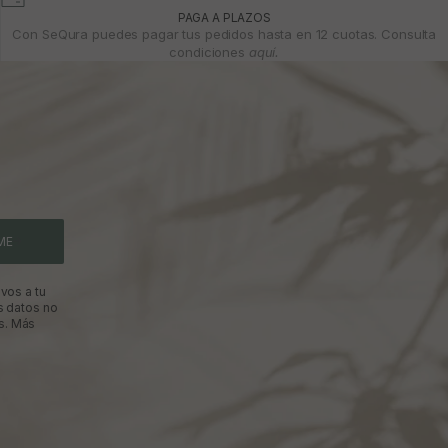
PAGA A PLAZOS
Con SeQura puedes pagar tus pedidos hasta en 12 cuotas. Consulta
condiciones
aquí.
ME
vos a tu
s datos no
s.
Más