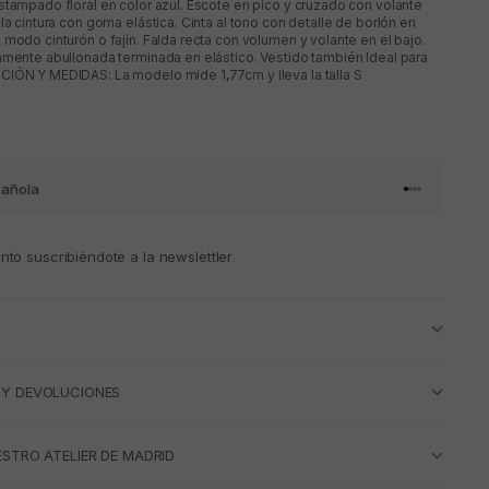
stampado floral en color azul. Escote en pico y cruzado con volante
la cintura con goma elástica. Cinta al tono con detalle de borlón en
 modo cinturón o fajín. Falda recta con volumen y volante en el bajo.
amente abullonada terminada en elástico. Vestido también Ideal para
CIÓN Y MEDIDAS: La modelo mide 1,77cm y lleva la talla S
añola
Ir al artículo 
Ir al artícul
Ir al artícul
Ir al artícu
to suscribiéndote a la newslettler
 Y DEVOLUCIONES
ESTRO ATELIER DE MADRID