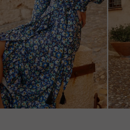
ZOOM
ZOO