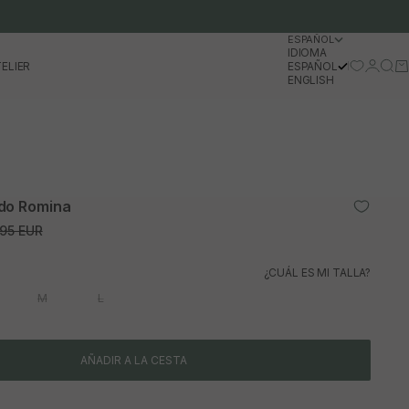
ESPAÑOL
IDIOMA
Iniciar 
Busc
Ca
ELIER
ESPAÑOL
ENGLISH
do Romina
io normal
95 EUR
¿CUÁL ES MI TALLA?
M
L
AÑADIR A LA CESTA