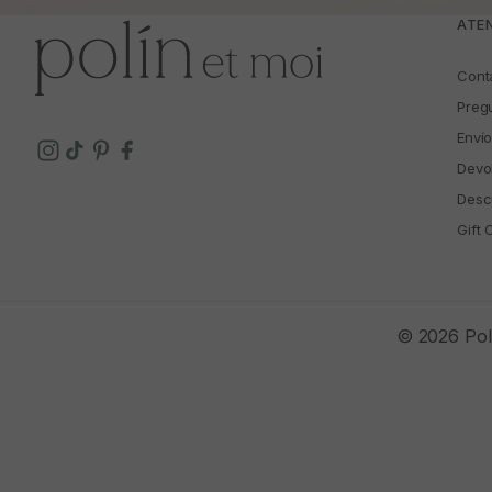
ATEN
Cont
Preg
Enví
Devo
Descu
Gift 
© 2026 Polí