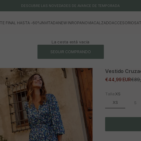
DESCUBRE LAS NOVEDADES DE AVANCE DE TEMPORADA
TE FINAL HASTA -60%
INVITADA
NEW IN
ROPA
NOVIA
CALZADO
ACCESORIOS
AT
La cesta está vacía
SEGUIR COMPRANDO
Vestido Cruza
Precio de oferta
Prec
€44,99 EUR
€89,
Talla:
XS
XS
S