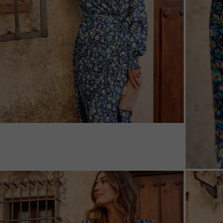
ZOOM
ZOO