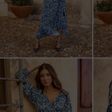
ZOOM
ZOO