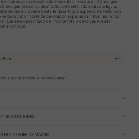
ereza con un acabado satinado. Presenta un escote en V y mangas
olantes que realzan su diseño. Su corte entallado estiliza la figura,
 de botones en la parte frontal le da un toque especial. Perfecto para
 invitada con un coste de devolución especial de 4,95€ más 1€ (por
al) que será descontado del importe total a devolver. Puedes
formación aquí.
añola
Ir al artículo 
Ir al artícul
Ir al artícul
Ir al artícu
to suscribiéndote a la newslettler
 Y DEVOLUCIONES
ESTRO ATELIER DE MADRID