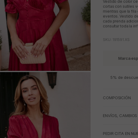
Vestido de color c
cortas con sutiles v
mientras que la fila
eventos. Vestido de
cada prenda adicion
consultar toda la in
SKU: 191591.XS
Marca esp
M
5% de descuen
COMPOSICIÓN
ENVÍOS, CAMBIOS
PEDIR CITA EN NU