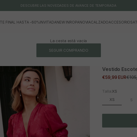
DESCUBRE LAS NOVEDADES DE AVANCE DE TEMPORADA
TE FINAL HASTA -60%
INVITADA
NEW IN
ROPA
NOVIA
CALZADO
ACCESORIOS
AT
La cesta está vacía
SEGUIR COMPRANDO
Vestido Escot
Precio de oferta
Prec
€59,99 EUR
€105
Talla:
XS
XS
S