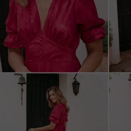
ZOOM
ZOO