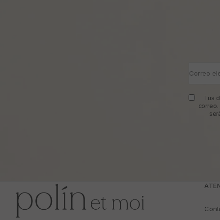
Correo el
Tus d
correo.
ser
ATEN
Cont