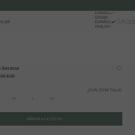
ESPAÑOL
IDIOMA
Iniciar 
Busc
Ca
ELIER
ESPAÑOL
ENGLISH
e Serena
io normal
,95 EUR
¿CUÁL ES MI TALLA?
M
L
XL
AÑADIR A LA CESTA