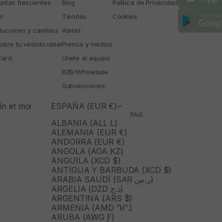
untas frecuentes
Blog
Política de Privacidad
os
Tiendas
Cookies
luciones y cambios
Atelier
bre tu vestido ideal
Prensa y medios
Card
Únete al equipo
B2B/Wholesale
Subvenciones
n et moi
ESPAÑA (EUR €)
PAÍS
ALBANIA (ALL L)
ALEMANIA (EUR €)
ANDORRA (EUR €)
ANGOLA (AOA KZ)
ANGUILA (XCD $)
ANTIGUA Y BARBUDA (XCD $)
ARABIA SAUDÍ (SAR ر.س)
ARGELIA (DZD د.ج)
ARGENTINA (ARS $)
ARMENIA (AMD ԴՐ.)
ARUBA (AWG Ƒ)