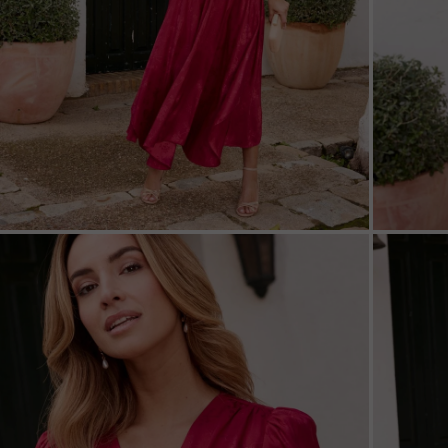
ZOOM
ZOO