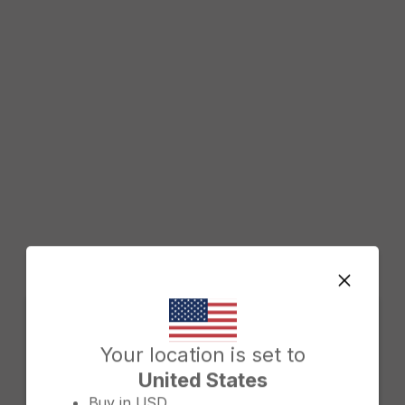
Change country/region
Your location is set to
United States
Buy in
USD