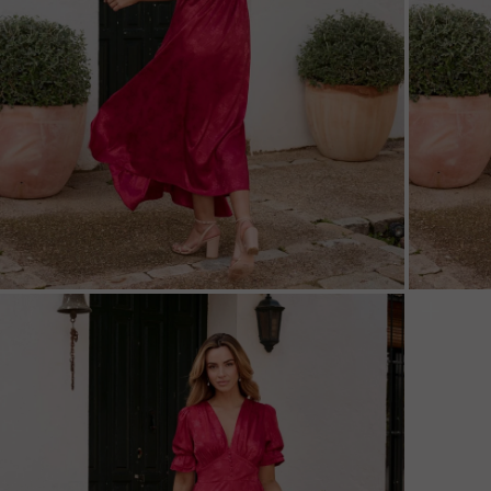
ZOOM
ZOO