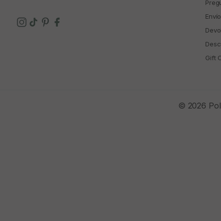
Preg
Enví
Devo
Descu
Gift 
© 2026 Polí