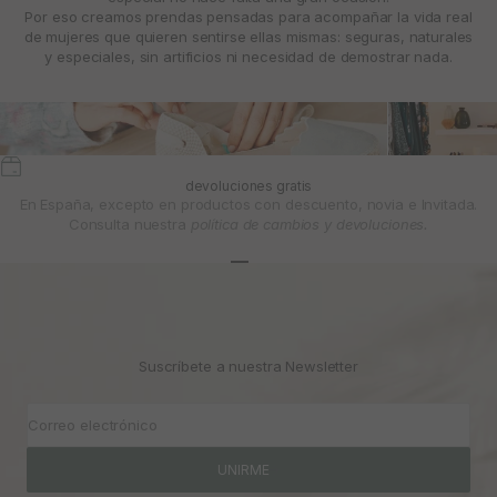
Por eso creamos prendas pensadas para acompañar la vida real
de mujeres que quieren sentirse ellas mismas: seguras, naturales
y especiales, sin artificios ni necesidad de demostrar nada.
devoluciones gratis
En España, excepto en productos con descuento, novia e Invitada.
Consulta nuestra
política de cambios y devoluciones.
Ir al artículo 1
Ir al artículo 2
Ir al artículo 3
Suscríbete a nuestra Newsletter
Correo electrónico
UNIRME