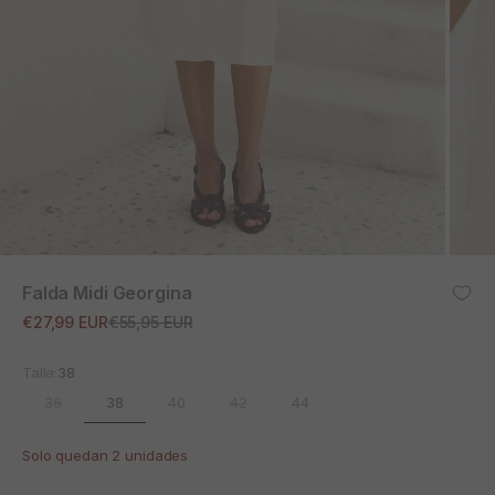
ZOOM
Falda Midi Georgina
Precio de oferta
Precio normal
€27,99 EUR
€55,95 EUR
Talla:
38
38
36
40
42
44
Solo quedan 2 unidades