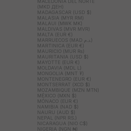
MACEDONIA DEL NORTE
(MKD ДЕН)
MADAGASCAR (USD $)
MALASIA (MYR RM)
MALAUI (MWK MK)
MALDIVAS (MVR MVR)
MALTA (EUR €)
MARRUECOS (MAD د.م.)
MARTINICA (EUR €)
MAURICIO (MUR ₨)
MAURITANIA (USD $)
MAYOTTE (EUR €)
MOLDAVIA (MDL L)
MONGOLIA (MNT ₮)
MONTENEGRO (EUR €)
MONTSERRAT (XCD $)
MOZAMBIQUE (MZN MTN)
MÉXICO (MXN $)
MÓNACO (EUR €)
NAMIBIA (NAD $)
NAURU (AUD $)
NEPAL (NPR RS.)
NICARAGUA (NIO C$)
NIGERIA (NGN ₦)