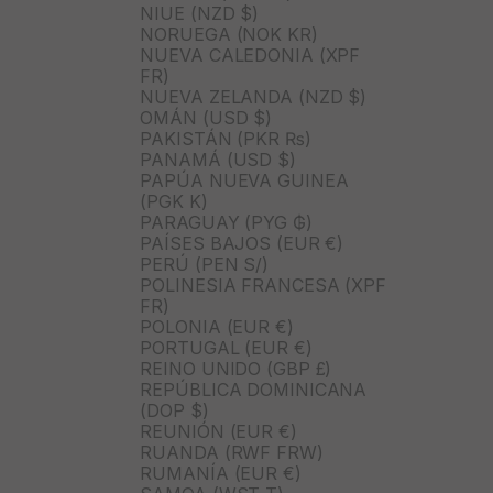
NIUE (NZD $)
NORUEGA (NOK KR)
NUEVA CALEDONIA (XPF
FR)
NUEVA ZELANDA (NZD $)
OMÁN (USD $)
PAKISTÁN (PKR ₨)
PANAMÁ (USD $)
PAPÚA NUEVA GUINEA
(PGK K)
PARAGUAY (PYG ₲)
PAÍSES BAJOS (EUR €)
PERÚ (PEN S/)
POLINESIA FRANCESA (XPF
FR)
POLONIA (EUR €)
PORTUGAL (EUR €)
REINO UNIDO (GBP £)
REPÚBLICA DOMINICANA
(DOP $)
REUNIÓN (EUR €)
RUANDA (RWF FRW)
RUMANÍA (EUR €)