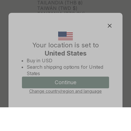
TAILANDIA (THB ฿)
TAIWÁN (TWD $)
TANZANIA (TZS SH)
TIMOR ORIENTAL (USD $)
TOGO (XOF FR)
TONGA (TOP T$)
TRINIDAD Y TOBAGO (TTD
$)
Your location is set to
TURKMENISTÁN (USD $)
United States
TURQUÍA (TRY ₺)
Change country/region
TUVALU (AUD $)
Buy in
USD
TÚNEZ (USD $)
Search shipping options for
United
UGANDA (UGX USH)
States
URUGUAY (UYU $U)
UZBEKISTÁN (UZS SO'M)
Continue
Continue
VANUATU (VUV VT)
Change country/region and language
Cancel
VENEZUELA (USD $)
VIETNAM (VND ₫)
WALLIS Y FUTUNA (XPF FR)
YIBUTI (DJF FDJ)
ZAMBIA (ZMW K)
ZIMBABUE (USD $)