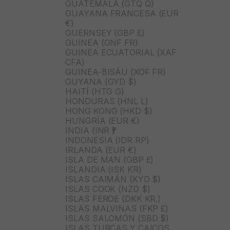
GUATEMALA (GTQ Q)
GUAYANA FRANCESA (EUR
€)
GUERNSEY (GBP £)
GUINEA (GNF FR)
GUINEA ECUATORIAL (XAF
CFA)
GUINEA-BISÁU (XOF FR)
GUYANA (GYD $)
HAITÍ (HTG G)
HONDURAS (HNL L)
HONG KONG (HKD $)
HUNGRÍA (EUR €)
INDIA (INR ₹)
INDONESIA (IDR RP)
IRLANDA (EUR €)
ISLA DE MAN (GBP £)
ISLANDIA (ISK KR)
ISLAS CAIMÁN (KYD $)
ISLAS COOK (NZD $)
ISLAS FEROE (DKK KR.)
ISLAS MALVINAS (FKP £)
ISLAS SALOMÓN (SBD $)
ISLAS TURCAS Y CAICOS