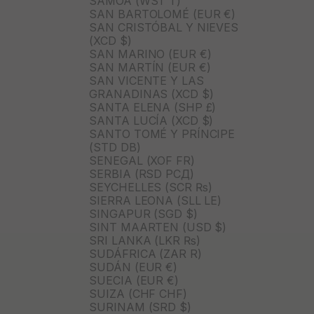
SAMOA (WST T)
SAN BARTOLOMÉ (EUR €)
SAN CRISTÓBAL Y NIEVES
(XCD $)
SAN MARINO (EUR €)
SAN MARTÍN (EUR €)
SAN VICENTE Y LAS
GRANADINAS (XCD $)
SANTA ELENA (SHP £)
SANTA LUCÍA (XCD $)
SANTO TOMÉ Y PRÍNCIPE
(STD DB)
SENEGAL (XOF FR)
SERBIA (RSD РСД)
SEYCHELLES (SCR ₨)
SIERRA LEONA (SLL LE)
SINGAPUR (SGD $)
SINT MAARTEN (USD $)
SRI LANKA (LKR ₨)
SUDÁFRICA (ZAR R)
SUDÁN (EUR €)
SUECIA (EUR €)
SUIZA (CHF CHF)
SURINAM (SRD $)