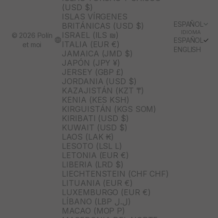
(USD $)
ISLAS VÍRGENES
ESPAÑOL
BRITÁNICAS (USD $)
IDIOMA
ISRAEL (ILS ₪)
© 2026 Polín
ESPAÑOL
ITALIA (EUR €)
et moi
ENGLISH
JAMAICA (JMD $)
JAPÓN (JPY ¥)
JERSEY (GBP £)
JORDANIA (USD $)
KAZAJISTÁN (KZT ₸)
KENIA (KES KSH)
KIRGUISTÁN (KGS SOM)
KIRIBATI (USD $)
KUWAIT (USD $)
LAOS (LAK ₭)
LESOTO (LSL L)
LETONIA (EUR €)
LIBERIA (LRD $)
LIECHTENSTEIN (CHF CHF)
LITUANIA (EUR €)
LUXEMBURGO (EUR €)
LÍBANO (LBP ل.ل)
MACAO (MOP P)