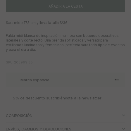
AÑADIR A LA CESTA
Sara mide 173 cm y lleva la talla S/36
Falda midi blanca de inspiración marinera con botones decorativos
laterales y corte recto. Una prenda sofisticada y versátil para
estilismos luminosos y femeninos, perfecta para todo tipo de eventos
y para el día a día.
SKU: 205999.38
Marca española
Ir al artí
Ir al art
Ir al art
Ir al ar
5% de descuento suscribiéndote a la newslettler
COMPOSICIÓN
ENVÍOS, CAMBIOS Y DEVOLUCIONES