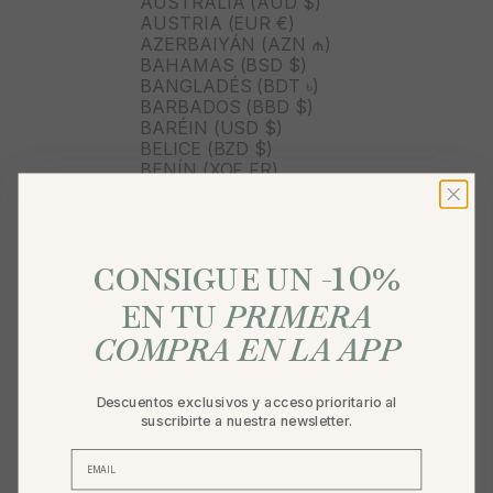
AUSTRALIA (AUD $)
AUSTRIA (EUR €)
AZERBAIYÁN (AZN ₼)
BAHAMAS (BSD $)
BANGLADÉS (BDT ৳)
BARBADOS (BBD $)
BARÉIN (USD $)
BELICE (BZD $)
BENÍN (XOF FR)
BERMUDAS (USD $)
BOLIVIA (BOB BS.)
BOSNIA Y HERZEGOVINA
10
(BAM КМ)
%
CONSIGUE UN -
BOTSUANA (BWP P)
BRASIL (BRL R$)
EN TU
PRIMERA
BRUNÉI (BND $)
BULGARIA (EUR €)
COMPRA EN LA APP
BURKINA FASO (XOF FR)
BURUNDI (BIF FR)
BUTÁN (USD $)
Descuentos exclusivos y acceso prioritario al
BÉLGICA (EUR €)
suscribirte a nuestra newsletter.
CABO VERDE (CVE $)
CAMBOYA (KHR ៛)
CAMERÚN (XAF CFA)