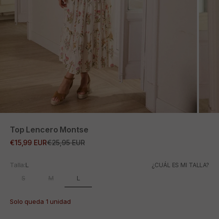
ZOOM
Top Lencero Montse
Precio de oferta
Precio normal
€15,99 EUR
€25,95 EUR
Talla:
L
¿CUÁL ES MI TALLA?
L
S
M
Solo queda 1 unidad