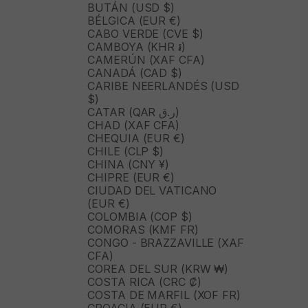
BUTÁN (USD $)
BÉLGICA (EUR €)
CABO VERDE (CVE $)
CAMBOYA (KHR ៛)
CAMERÚN (XAF CFA)
CANADÁ (CAD $)
CARIBE NEERLANDÉS (USD
$)
CATAR (QAR ر.ق)
CHAD (XAF CFA)
CHEQUIA (EUR €)
CHILE (CLP $)
CHINA (CNY ¥)
CHIPRE (EUR €)
CIUDAD DEL VATICANO
(EUR €)
COLOMBIA (COP $)
COMORAS (KMF FR)
CONGO - BRAZZAVILLE (XAF
CFA)
COREA DEL SUR (KRW ₩)
COSTA RICA (CRC ₡)
COSTA DE MARFIL (XOF FR)