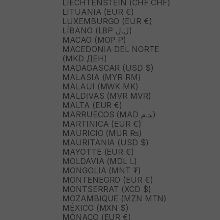
LIECHTENSTEIN (CHF CHF)
LITUANIA (EUR €)
LUXEMBURGO (EUR €)
LÍBANO (LBP ل.ل)
MACAO (MOP P)
MACEDONIA DEL NORTE
(MKD ДЕН)
MADAGASCAR (USD $)
MALASIA (MYR RM)
MALAUI (MWK MK)
MALDIVAS (MVR MVR)
MALTA (EUR €)
MARRUECOS (MAD د.م.)
MARTINICA (EUR €)
MAURICIO (MUR ₨)
MAURITANIA (USD $)
MAYOTTE (EUR €)
MOLDAVIA (MDL L)
MONGOLIA (MNT ₮)
MONTENEGRO (EUR €)
MONTSERRAT (XCD $)
MOZAMBIQUE (MZN MTN)
MÉXICO (MXN $)
MÓNACO (EUR €)