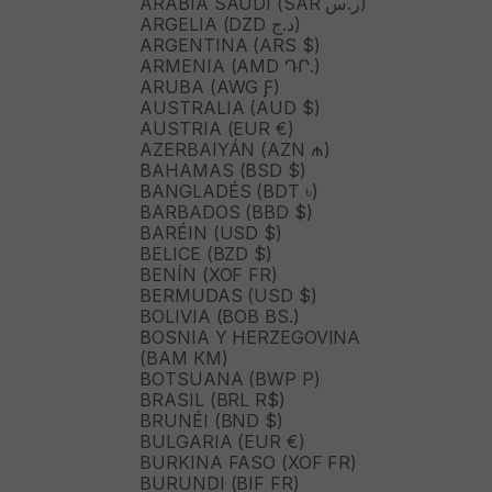
ARABIA SAUDÍ (SAR ر.س)
ARGELIA (DZD د.ج)
ARGENTINA (ARS $)
ARMENIA (AMD ԴՐ.)
ARUBA (AWG Ƒ)
AUSTRALIA (AUD $)
AUSTRIA (EUR €)
AZERBAIYÁN (AZN ₼)
BAHAMAS (BSD $)
BANGLADÉS (BDT ৳)
BARBADOS (BBD $)
BARÉIN (USD $)
BELICE (BZD $)
BENÍN (XOF FR)
BERMUDAS (USD $)
BOLIVIA (BOB BS.)
BOSNIA Y HERZEGOVINA
(BAM КМ)
BOTSUANA (BWP P)
BRASIL (BRL R$)
BRUNÉI (BND $)
BULGARIA (EUR €)
BURKINA FASO (XOF FR)
BURUNDI (BIF FR)