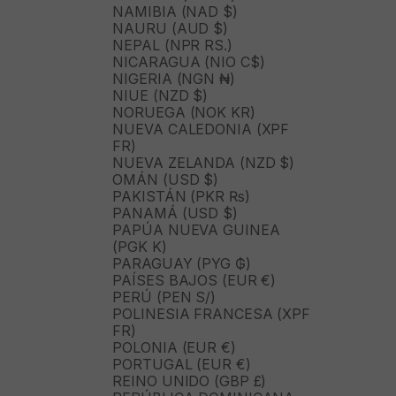
NAMIBIA (NAD $)
NAURU (AUD $)
NEPAL (NPR RS.)
NICARAGUA (NIO C$)
NIGERIA (NGN ₦)
NIUE (NZD $)
NORUEGA (NOK KR)
NUEVA CALEDONIA (XPF
FR)
NUEVA ZELANDA (NZD $)
OMÁN (USD $)
PAKISTÁN (PKR ₨)
PANAMÁ (USD $)
PAPÚA NUEVA GUINEA
(PGK K)
PARAGUAY (PYG ₲)
PAÍSES BAJOS (EUR €)
PERÚ (PEN S/)
POLINESIA FRANCESA (XPF
FR)
POLONIA (EUR €)
PORTUGAL (EUR €)
REINO UNIDO (GBP £)