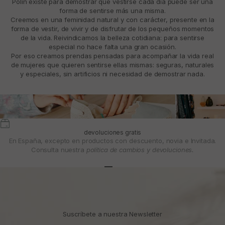
Polín existe para demostrar que vestirse cada día puede ser una
forma de sentirse más una misma.
Creemos en una feminidad natural y con carácter, presente en la
forma de vestir, de vivir y de disfrutar de los pequeños momentos
de la vida. Reivindicamos la belleza cotidiana: para sentirse
especial no hace falta una gran ocasión.
Por eso creamos prendas pensadas para acompañar la vida real
de mujeres que quieren sentirse ellas mismas: seguras, naturales
y especiales, sin artificios ni necesidad de demostrar nada.
devoluciones gratis
En España, excepto en productos con descuento, novia e Invitada.
Consulta nuestra
política de cambios y devoluciones.
Ir al artículo 1
Ir al artículo 2
Ir al artículo 3
Suscríbete a nuestra Newsletter