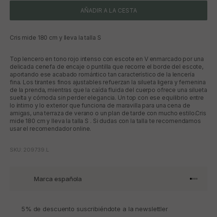
AÑADIR A LA CESTA
Cris mide 180 cm y lleva la talla S
Top lencero en tono rojo intenso con escote en V enmarcado por una
delicada cenefa de encaje o puntilla que recorre el borde del escote,
aportando ese acabado romántico tan característico de la lencería
fina. Los tirantes finos ajustables refuerzan la silueta ligera y femenina
de la prenda, mientras que la caída fluida del cuerpo ofrece una silueta
suelta y cómoda sin perder elegancia. Un top con ese equilibrio entre
lo íntimo y lo exterior que funciona de maravilla para una cena de
amigas, una terraza de verano o un plan de tarde con mucho estilo.Cris
mide 180 cm y lleva la talla S . Si dudas con la talla te recomendamos
usar el recomendador online.
SKU: 209739.L
Marca española
Ir al artí
Ir al art
Ir al art
Ir al ar
5% de descuento suscribiéndote a la newslettler