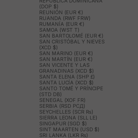
REPÚBLICA DOMINICANA
(DOP $)
REUNIÓN (EUR €)
RUANDA (RWF FRW)
RUMANÍA (EUR €)
SAMOA (WST T)
SAN BARTOLOMÉ (EUR €)
SAN CRISTÓBAL Y NIEVES
(XCD $)
SAN MARINO (EUR €)
SAN MARTÍN (EUR €)
SAN VICENTE Y LAS
GRANADINAS (XCD $)
SANTA ELENA (SHP £)
SANTA LUCÍA (XCD $)
SANTO TOMÉ Y PRÍNCIPE
(STD DB)
SENEGAL (XOF FR)
SERBIA (RSD РСД)
SEYCHELLES (SCR ₨)
SIERRA LEONA (SLL LE)
SINGAPUR (SGD $)
SINT MAARTEN (USD $)
SRI LANKA (LKR ₨)