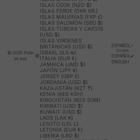
ISLAS COOK (NZD $)
ISLAS FEROE (DKK KR.)
ISLAS MALVINAS (FKP £)
ISLAS SALOMÓN (SBD $)
ISLAS TURCAS Y CAICOS
(USD $)
ISLAS VÍRGENES
ESPAÑOL
BRITÁNICAS (USD $)
IDIOMA
ISRAEL (ILS ₪)
© 2026 Polín
ESPAÑOL
ITALIA (EUR €)
et moi
ENGLISH
JAMAICA (JMD $)
JAPÓN (JPY ¥)
JERSEY (GBP £)
JORDANIA (USD $)
KAZAJISTÁN (KZT ₸)
KENIA (KES KSH)
KIRGUISTÁN (KGS SOM)
KIRIBATI (USD $)
KUWAIT (USD $)
LAOS (LAK ₭)
LESOTO (LSL L)
LETONIA (EUR €)
LIBERIA (LRD $)