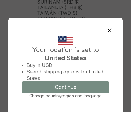
SURINAM (SRD $)
TAILANDIA (THB ฿)
TAIWÁN (TWD $)
TANZANIA (TZS SH)
TIMOR ORIENTAL (USD $)
TOGO (XOF FR)
TONGA (TOP T$)
TRINIDAD Y TOBAGO (TTD
$)
Your location is set to
TURKMENISTÁN (USD $)
United States
TURQUÍA (TRY ₺)
Change country/region
TUVALU (AUD $)
Buy in
USD
TÚNEZ (USD $)
Search shipping options for
United
UGANDA (UGX USH)
States
URUGUAY (UYU $U)
UZBEKISTÁN (UZS SO'M)
Continue
Continue
VANUATU (VUV VT)
Change country/region and language
Cancel
VENEZUELA (USD $)
VIETNAM (VND ₫)
WALLIS Y FUTUNA (XPF FR)
YIBUTI (DJF FDJ)
ZAMBIA (ZMW K)
ZIMBABUE (USD $)