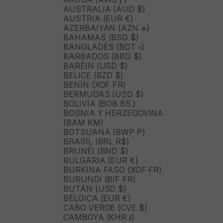
AUSTRALIA (AUD $)
AUSTRIA (EUR €)
AZERBAIYÁN (AZN ₼)
BAHAMAS (BSD $)
BANGLADÉS (BDT ৳)
BARBADOS (BBD $)
BARÉIN (USD $)
BELICE (BZD $)
BENÍN (XOF FR)
BERMUDAS (USD $)
BOLIVIA (BOB BS.)
BOSNIA Y HERZEGOVINA
(BAM КМ)
BOTSUANA (BWP P)
BRASIL (BRL R$)
BRUNÉI (BND $)
BULGARIA (EUR €)
BURKINA FASO (XOF FR)
BURUNDI (BIF FR)
BUTÁN (USD $)
BÉLGICA (EUR €)
CABO VERDE (CVE $)
CAMBOYA (KHR ៛)