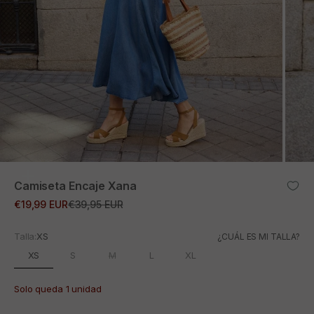
ZOOM
Camiseta Encaje Xana
Precio de oferta
Precio normal
€19,99 EUR
€39,95 EUR
Talla:
XS
¿CUÁL ES MI TALLA?
XS
S
M
L
XL
Solo queda 1 unidad