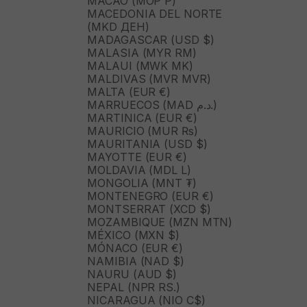
MACAO (MOP P)
MACEDONIA DEL NORTE
(MKD ДЕН)
MADAGASCAR (USD $)
MALASIA (MYR RM)
MALAUI (MWK MK)
MALDIVAS (MVR MVR)
MALTA (EUR €)
MARRUECOS (MAD د.م.)
MARTINICA (EUR €)
MAURICIO (MUR ₨)
MAURITANIA (USD $)
MAYOTTE (EUR €)
MOLDAVIA (MDL L)
MONGOLIA (MNT ₮)
MONTENEGRO (EUR €)
MONTSERRAT (XCD $)
MOZAMBIQUE (MZN MTN)
MÉXICO (MXN $)
MÓNACO (EUR €)
NAMIBIA (NAD $)
NAURU (AUD $)
NEPAL (NPR RS.)
NICARAGUA (NIO C$)