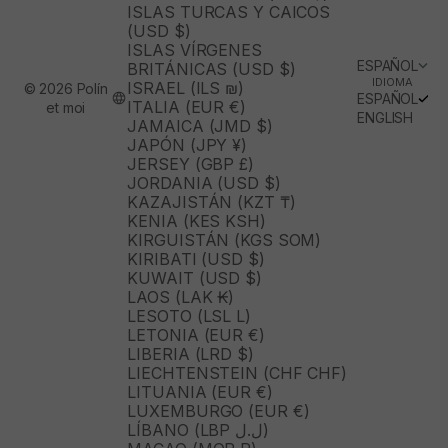
ISLAS TURCAS Y CAICOS
(USD $)
ISLAS VÍRGENES
ESPAÑOL
BRITÁNICAS (USD $)
IDIOMA
ISRAEL (ILS ₪)
© 2026 Polín
ESPAÑOL
ITALIA (EUR €)
et moi
ENGLISH
JAMAICA (JMD $)
JAPÓN (JPY ¥)
JERSEY (GBP £)
JORDANIA (USD $)
KAZAJISTÁN (KZT ₸)
KENIA (KES KSH)
KIRGUISTÁN (KGS SOM)
KIRIBATI (USD $)
KUWAIT (USD $)
LAOS (LAK ₭)
LESOTO (LSL L)
LETONIA (EUR €)
LIBERIA (LRD $)
LIECHTENSTEIN (CHF CHF)
LITUANIA (EUR €)
LUXEMBURGO (EUR €)
LÍBANO (LBP ل.ل)