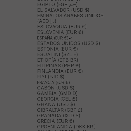
EGIPTO (EGP ج.م)
EL SALVADOR (USD $)
EMIRATOS ÁRABES UNIDOS
(AED د.إ)
ESLOVAQUIA (EUR €)
ESLOVENIA (EUR €)
ESPAÑA (EUR €)
ESTADOS UNIDOS (USD $)
ESTONIA (EUR €)
ESUATINI (SZL E)
ETIOPÍA (ETB BR)
FILIPINAS (PHP ₱)
FINLANDIA (EUR €)
FIYI (FJD $)
FRANCIA (EUR €)
GABÓN (USD $)
GAMBIA (GMD D)
GEORGIA (GEL ₾)
GHANA (USD $)
GIBRALTAR (GBP £)
GRANADA (XCD $)
GRECIA (EUR €)
GROENLANDIA (DKK KR.)