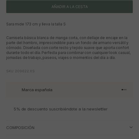
AÑADIR A LA CESTA
Sara mide 173 cm y lleva la talla S
Camiseta básica blanca de manga corta, con dellaje de encaje en la
parte del hombro, imprescindible para un fondo de armario versátil y
cómodo. Diseñada con corte recto y tejido suave que aporta confort
durante todo el día. Perfecta para combinar con cualquier look casual,
jornadas de trabajo, paseos, viajes o momentos del día a día.
SKU: 209622.XS
Marca española
Ir al artí
Ir al art
Ir al art
Ir al ar
5% de descuento suscribiéndote a la newslettler
COMPOSICIÓN