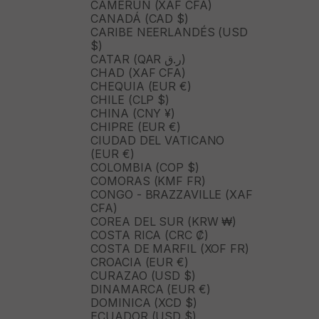
CAMERÚN (XAF CFA)
CANADÁ (CAD $)
CARIBE NEERLANDÉS (USD
$)
CATAR (QAR ر.ق)
CHAD (XAF CFA)
CHEQUIA (EUR €)
CHILE (CLP $)
CHINA (CNY ¥)
CHIPRE (EUR €)
CIUDAD DEL VATICANO
(EUR €)
COLOMBIA (COP $)
COMORAS (KMF FR)
CONGO - BRAZZAVILLE (XAF
CFA)
COREA DEL SUR (KRW ₩)
COSTA RICA (CRC ₡)
COSTA DE MARFIL (XOF FR)
CROACIA (EUR €)
CURAZAO (USD $)
DINAMARCA (EUR €)
DOMINICA (XCD $)
ECUADOR (USD $)