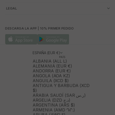
­ LEGAL
DESCARGA LA APP | 10% PRIMER PEDIDO
ESPAÑA (EUR €)
PAÍS
ALBANIA (ALL L)
ALEMANIA (EUR €)
ANDORRA (EUR €)
ANGOLA (AOA KZ)
ANGUILA (XCD $)
ANTIGUA Y BARBUDA (XCD
$)
ARABIA SAUDÍ (SAR ر.س)
ARGELIA (DZD د.ج)
ARGENTINA (ARS $)
ARMENIA (AMD ԴՐ.)
ARUBA (AWG Ƒ)