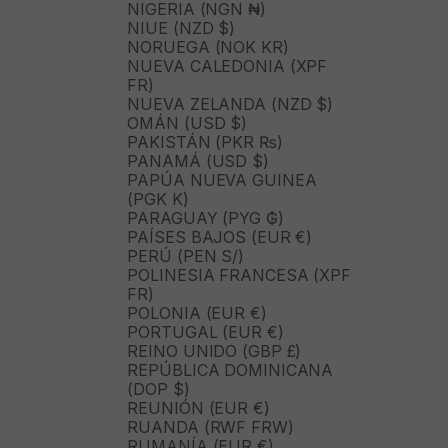
NIGERIA (NGN ₦)
NIUE (NZD $)
NORUEGA (NOK KR)
NUEVA CALEDONIA (XPF
FR)
NUEVA ZELANDA (NZD $)
OMÁN (USD $)
PAKISTÁN (PKR ₨)
PANAMÁ (USD $)
PAPÚA NUEVA GUINEA
(PGK K)
PARAGUAY (PYG ₲)
PAÍSES BAJOS (EUR €)
PERÚ (PEN S/)
POLINESIA FRANCESA (XPF
FR)
POLONIA (EUR €)
PORTUGAL (EUR €)
REINO UNIDO (GBP £)
REPÚBLICA DOMINICANA
(DOP $)
REUNIÓN (EUR €)
RUANDA (RWF FRW)
RUMANÍA (EUR €)