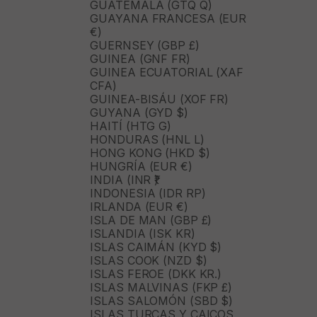
GUATEMALA (GTQ Q)
GUAYANA FRANCESA (EUR
€)
GUERNSEY (GBP £)
GUINEA (GNF FR)
GUINEA ECUATORIAL (XAF
CFA)
GUINEA-BISÁU (XOF FR)
GUYANA (GYD $)
HAITÍ (HTG G)
HONDURAS (HNL L)
HONG KONG (HKD $)
HUNGRÍA (EUR €)
INDIA (INR ₹)
INDONESIA (IDR RP)
IRLANDA (EUR €)
ISLA DE MAN (GBP £)
ISLANDIA (ISK KR)
ISLAS CAIMÁN (KYD $)
ISLAS COOK (NZD $)
ISLAS FEROE (DKK KR.)
ISLAS MALVINAS (FKP £)
ISLAS SALOMÓN (SBD $)
ISLAS TURCAS Y CAICOS