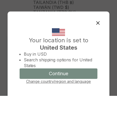
TAILANDIA (THB ฿)
TAIWÁN (TWD $)
TANZANIA (TZS SH)
TIMOR ORIENTAL (USD $)
TOGO (XOF FR)
TONGA (TOP T$)
TRINIDAD Y TOBAGO (TTD
$)
Your location is set to
TURKMENISTÁN (USD $)
United States
TURQUÍA (TRY ₺)
Change country/region
TUVALU (AUD $)
Buy in
USD
TÚNEZ (USD $)
Search shipping options for
United
UGANDA (UGX USH)
States
URUGUAY (UYU $U)
UZBEKISTÁN (UZS SO'M)
Continue
Continue
VANUATU (VUV VT)
Change country/region and language
Cancel
VENEZUELA (USD $)
VIETNAM (VND ₫)
WALLIS Y FUTUNA (XPF FR)
YIBUTI (DJF FDJ)
ZAMBIA (ZMW K)
ZIMBABUE (USD $)