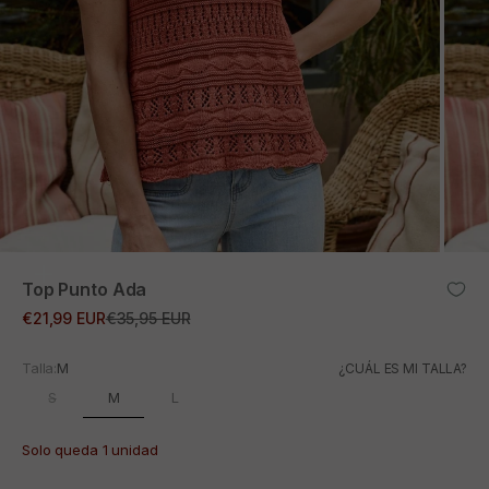
ZOOM
Top Punto Ada
Precio de oferta
Precio normal
€21,99 EUR
€35,95 EUR
Talla:
M
¿CUÁL ES MI TALLA?
M
S
L
Solo queda 1 unidad