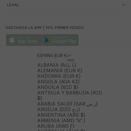
­ LEGAL
DESCARGA LA APP | 10% PRIMER PEDIDO
ESPAÑA (EUR €)
PAÍS
ALBANIA (ALL L)
ALEMANIA (EUR €)
ANDORRA (EUR €)
ANGOLA (AOA KZ)
ANGUILA (XCD $)
ANTIGUA Y BARBUDA (XCD
$)
ARABIA SAUDÍ (SAR ر.س)
ARGELIA (DZD د.ج)
ARGENTINA (ARS $)
ARMENIA (AMD ԴՐ.)
ARUBA (AWG Ƒ)