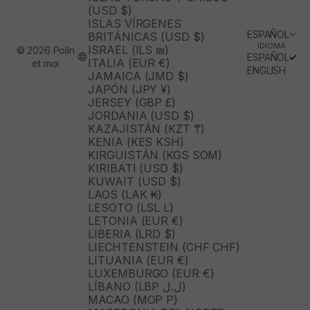
(USD $)
ISLAS VÍRGENES
ESPAÑOL
BRITÁNICAS (USD $)
IDIOMA
ISRAEL (ILS ₪)
© 2026 Polín
ESPAÑOL
ITALIA (EUR €)
et moi
ENGLISH
JAMAICA (JMD $)
JAPÓN (JPY ¥)
JERSEY (GBP £)
JORDANIA (USD $)
KAZAJISTÁN (KZT ₸)
KENIA (KES KSH)
KIRGUISTÁN (KGS SOM)
KIRIBATI (USD $)
KUWAIT (USD $)
LAOS (LAK ₭)
LESOTO (LSL L)
LETONIA (EUR €)
LIBERIA (LRD $)
LIECHTENSTEIN (CHF CHF)
LITUANIA (EUR €)
LUXEMBURGO (EUR €)
LÍBANO (LBP ل.ل)
MACAO (MOP P)