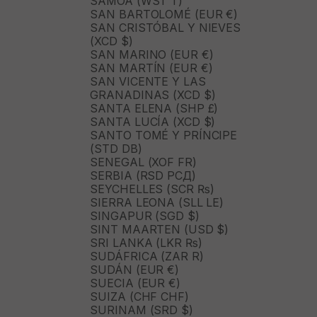
SAMOA (WST T)
SAN BARTOLOMÉ (EUR €)
SAN CRISTÓBAL Y NIEVES
(XCD $)
SAN MARINO (EUR €)
SAN MARTÍN (EUR €)
SAN VICENTE Y LAS
GRANADINAS (XCD $)
SANTA ELENA (SHP £)
SANTA LUCÍA (XCD $)
SANTO TOMÉ Y PRÍNCIPE
(STD DB)
SENEGAL (XOF FR)
SERBIA (RSD РСД)
SEYCHELLES (SCR ₨)
SIERRA LEONA (SLL LE)
SINGAPUR (SGD $)
SINT MAARTEN (USD $)
SRI LANKA (LKR ₨)
SUDÁFRICA (ZAR R)
SUDÁN (EUR €)
SUECIA (EUR €)
SUIZA (CHF CHF)
SURINAM (SRD $)