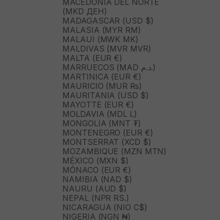
MACEDONIA DEL NORTE
(MKD ДЕН)
MADAGASCAR (USD $)
MALASIA (MYR RM)
MALAUI (MWK MK)
MALDIVAS (MVR MVR)
MALTA (EUR €)
MARRUECOS (MAD د.م.)
MARTINICA (EUR €)
MAURICIO (MUR ₨)
MAURITANIA (USD $)
MAYOTTE (EUR €)
MOLDAVIA (MDL L)
MONGOLIA (MNT ₮)
MONTENEGRO (EUR €)
MONTSERRAT (XCD $)
MOZAMBIQUE (MZN MTN)
MÉXICO (MXN $)
MÓNACO (EUR €)
NAMIBIA (NAD $)
NAURU (AUD $)
NEPAL (NPR RS.)
NICARAGUA (NIO C$)
NIGERIA (NGN ₦)