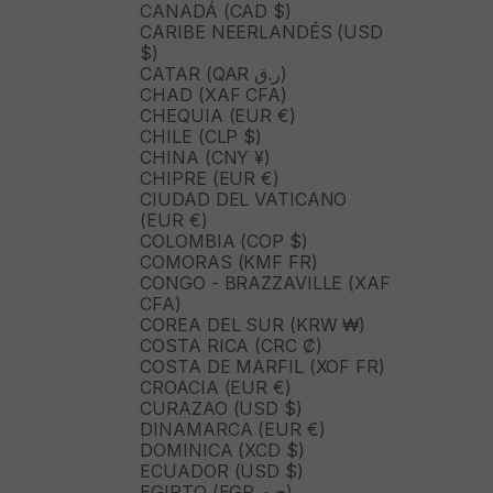
CANADÁ (CAD $)
CARIBE NEERLANDÉS (USD
$)
CATAR (QAR ر.ق)
CHAD (XAF CFA)
CHEQUIA (EUR €)
CHILE (CLP $)
CHINA (CNY ¥)
CHIPRE (EUR €)
CIUDAD DEL VATICANO
(EUR €)
COLOMBIA (COP $)
COMORAS (KMF FR)
CONGO - BRAZZAVILLE (XAF
CFA)
COREA DEL SUR (KRW ₩)
COSTA RICA (CRC ₡)
COSTA DE MARFIL (XOF FR)
CROACIA (EUR €)
CURAZAO (USD $)
DINAMARCA (EUR €)
DOMINICA (XCD $)
ECUADOR (USD $)
EGIPTO (EGP ج.م)