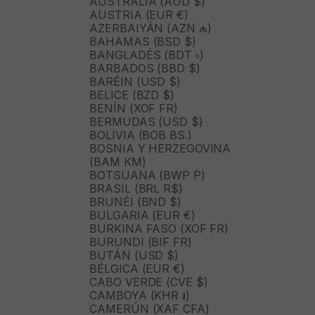
AUSTRALIA (AUD $)
AUSTRIA (EUR €)
AZERBAIYÁN (AZN ₼)
BAHAMAS (BSD $)
BANGLADÉS (BDT ৳)
BARBADOS (BBD $)
BARÉIN (USD $)
BELICE (BZD $)
BENÍN (XOF FR)
BERMUDAS (USD $)
BOLIVIA (BOB BS.)
BOSNIA Y HERZEGOVINA
(BAM КМ)
BOTSUANA (BWP P)
BRASIL (BRL R$)
BRUNÉI (BND $)
BULGARIA (EUR €)
BURKINA FASO (XOF FR)
BURUNDI (BIF FR)
BUTÁN (USD $)
BÉLGICA (EUR €)
CABO VERDE (CVE $)
CAMBOYA (KHR ៛)
CAMERÚN (XAF CFA)