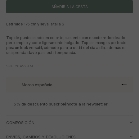
AÑADIR A LA CESTA
Leti mide 175 cm y lleva la talla S
Top de punto calado en color teja, cuenta con escote redondeado
pero amplio y corte ligeramente holgado. Top sin mangas perfecto
para un look versátil, cómodo para tu outfit del día a día, además es
una prenda clave para esta temporada.
SKU: 204529.M
Marca española
Ir al artí
Ir al art
Ir al art
Ir al ar
5% de descuento suscribiéndote a la newslettler
COMPOSICIÓN
ENVÍOS, CAMBIOS Y DEVOLUCIONES