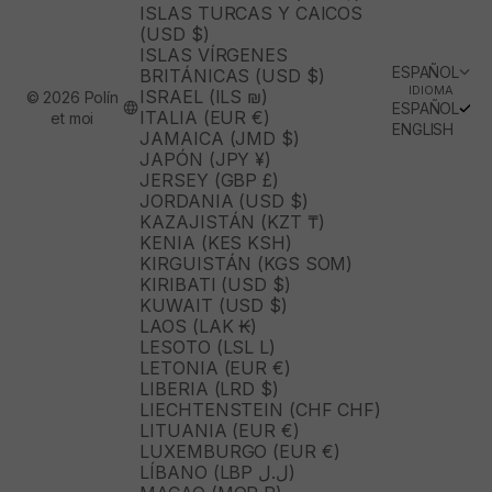
ISLAS TURCAS Y CAICOS
(USD $)
ISLAS VÍRGENES
ESPAÑOL
BRITÁNICAS (USD $)
IDIOMA
ISRAEL (ILS ₪)
© 2026 Polín
ESPAÑOL
ITALIA (EUR €)
et moi
ENGLISH
JAMAICA (JMD $)
JAPÓN (JPY ¥)
JERSEY (GBP £)
JORDANIA (USD $)
KAZAJISTÁN (KZT ₸)
KENIA (KES KSH)
KIRGUISTÁN (KGS SOM)
KIRIBATI (USD $)
KUWAIT (USD $)
LAOS (LAK ₭)
LESOTO (LSL L)
LETONIA (EUR €)
LIBERIA (LRD $)
LIECHTENSTEIN (CHF CHF)
LITUANIA (EUR €)
LUXEMBURGO (EUR €)
LÍBANO (LBP ل.ل)