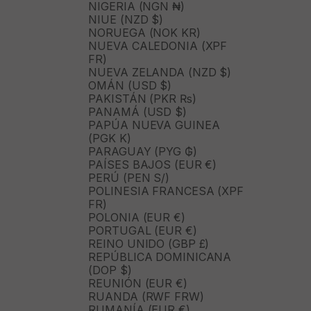
NIGERIA (NGN ₦)
NIUE (NZD $)
NORUEGA (NOK KR)
NUEVA CALEDONIA (XPF
FR)
NUEVA ZELANDA (NZD $)
OMÁN (USD $)
PAKISTÁN (PKR ₨)
PANAMÁ (USD $)
PAPÚA NUEVA GUINEA
(PGK K)
PARAGUAY (PYG ₲)
PAÍSES BAJOS (EUR €)
PERÚ (PEN S/)
POLINESIA FRANCESA (XPF
FR)
POLONIA (EUR €)
PORTUGAL (EUR €)
REINO UNIDO (GBP £)
REPÚBLICA DOMINICANA
(DOP $)
REUNIÓN (EUR €)
RUANDA (RWF FRW)
RUMANÍA (EUR €)