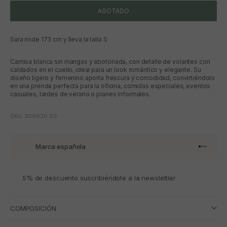
AGOTADO
Sara mide 173 cm y lleva la talla S
Camisa blanca sin mangas y abotonada, con detalle de volantes con
caldados en el cuello, ideal para un look romántico y elegante. Su
diseño ligero y femenino aporta frescura y comodidad, convirtiéndolo
en una prenda perfecta para la oficina, comidas especiales, eventos
casuales, tardes de verano o planes informales.
SKU: 209620.XS
Marca española
Ir al artí
Ir al art
Ir al art
Ir al ar
5% de descuento suscribiéndote a la newslettler
COMPOSICIÓN