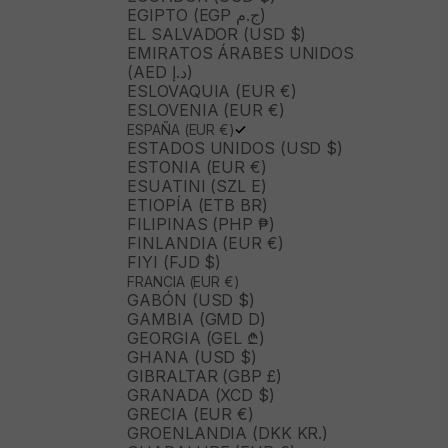
EGIPTO (EGP ج.م)
EL SALVADOR (USD $)
EMIRATOS ÁRABES UNIDOS
(AED د.إ)
ESLOVAQUIA (EUR €)
ESLOVENIA (EUR €)
ESPAÑA (EUR €)
ESTADOS UNIDOS (USD $)
ESTONIA (EUR €)
ESUATINI (SZL E)
ETIOPÍA (ETB BR)
FILIPINAS (PHP ₱)
FINLANDIA (EUR €)
FIYI (FJD $)
FRANCIA (EUR €)
GABÓN (USD $)
GAMBIA (GMD D)
GEORGIA (GEL ₾)
GHANA (USD $)
GIBRALTAR (GBP £)
GRANADA (XCD $)
GRECIA (EUR €)
GROENLANDIA (DKK KR.)