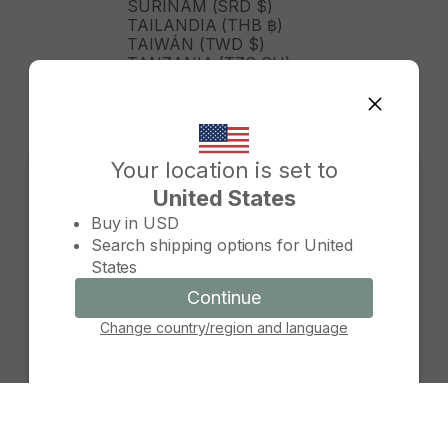
SURINAM (SRD $)
TAILANDIA (THB ฿)
TAIWÁN (TWD $)
TANZANIA (TZS SH)
TIMOR ORIENTAL (USD $)
TOGO (XOF FR)
TONGA (TOP T$)
TRINIDAD Y TOBAGO (TTD
$)
Your location is set to
TURKMENISTÁN (USD $)
United States
TURQUÍA (TRY ₺)
Change country/region
TUVALU (AUD $)
Buy in
USD
TÚNEZ (USD $)
Search shipping options for
United
UGANDA (UGX USH)
States
URUGUAY (UYU $U)
UZBEKISTÁN (UZS SO'M)
Continue
Continue
VANUATU (VUV VT)
Change country/region and language
Cancel
VENEZUELA (USD $)
VIETNAM (VND ₫)
WALLIS Y FUTUNA (XPF FR)
YIBUTI (DJF FDJ)
ZAMBIA (ZMW K)
ZIMBABUE (USD $)