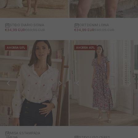
VESTIDO DIARIO SONIA
SHORT DENIM LOINA
PRECIO DE OFERTA
PRECIO NORMAL
PRECIO DE OFERTA
PRECIO NORMAL
€34,99 EUR
€69,95 EUR
€34,99 EUR
€49,95 EUR
AHORRA 50%
AHORRA 40%
CAMISA ESTAMPADA
VESTIDO LISO CERES
JIMENA