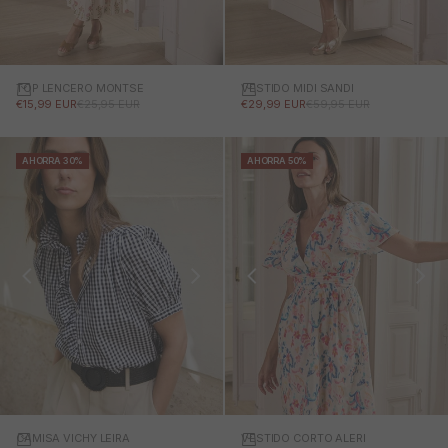
TOP LENCERO MONTSE
VESTIDO MIDI SANDI
PRECIO DE OFERTA
PRECIO NORMAL
PRECIO DE OFERTA
PRECIO NORMAL
€15,99 EUR
€25,95 EUR
€29,99 EUR
€59,95 EUR
AHORRA 30%
AHORRA 50%
CAMISA VICHY LEIRA
VESTIDO CORTO ALERI