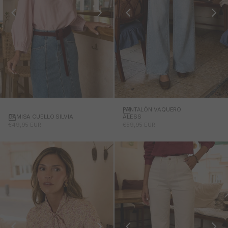
PANTALÓN VAQUERO
CAMISA CUELLO SILVIA
ALESS
PRECIO DE OFERTA
PRECIO DE OFERTA
€49,95 EUR
€59,95 EUR