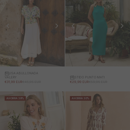
BLUSA ABULLONADA
VESTIDO PUNTO MATI
VALERY
PRECIO DE OFERTA
PRECIO NORMAL
PRECIO DE OFERTA
PRECIO NORMAL
€29,99 EUR
€59,95 EUR
€31,99 EUR
€45,95 EUR
AHORRA 39%
AHORRA 30%