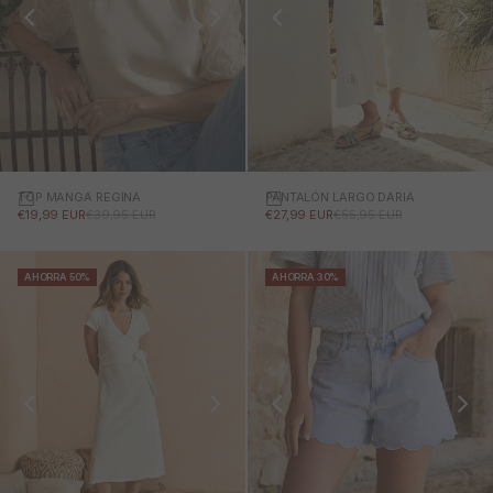
TOP MANGA REGINA
PANTALÓN LARGO DARIA
PRECIO DE OFERTA
PRECIO NORMAL
PRECIO DE OFERTA
PRECIO NORMAL
€19,99 EUR
€39,95 EUR
€27,99 EUR
€55,95 EUR
AHORRA 50%
AHORRA 30%