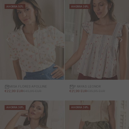
AHORRA 50%
AHORRA 39%
CAMISA FLORES APOLLINE
TOP RAYAS LEONOR
PRECIO DE OFERTA
PRECIO NORMAL
PRECIO DE OFERTA
PRECIO NORMAL
€22,99 EUR
€45,95 EUR
€21,99 EUR
€35,95 EUR
AHORRA 39%
AHORRA 39%