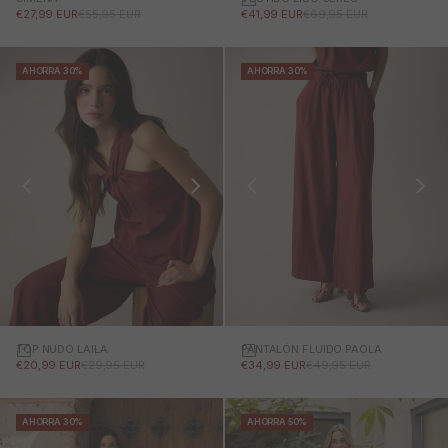
PRECIO DE OFERTA
PRECIO NORMAL
PRECIO DE OFERTA
PRECIO NORMAL
€41,99 EUR
€69,95 EUR
€27,99 EUR
€55,95 EUR
AHORRA 30%
AHORRA 30%
TOP NUDO LAILA
PANTALÓN FLUIDO PAOLA
PRECIO DE OFERTA
PRECIO NORMAL
PRECIO DE OFERTA
PRECIO NORMAL
€20,99 EUR
€29,95 EUR
€34,99 EUR
€49,95 EUR
AHORRA 30%
AHORRA 50%