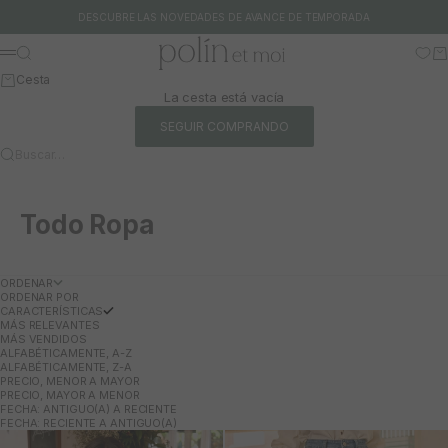
Ir al contenido
DESCUBRE LAS NOVEDADES DE AVANCE DE TEMPORADA
Polín et moi
Buscar
Ca
Menú
Cesta
La cesta está vacía
SEGUIR COMPRANDO
Buscar…
Todo Ropa
ORDENAR
ORDENAR POR
CARACTERÍSTICAS
MÁS RELEVANTES
MÁS VENDIDOS
ALFABÉTICAMENTE, A-Z
ALFABÉTICAMENTE, Z-A
PRECIO, MENOR A MAYOR
PRECIO, MAYOR A MENOR
FECHA: ANTIGUO(A) A RECIENTE
FECHA: RECIENTE A ANTIGUO(A)