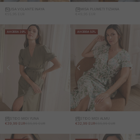
BLUSA VOLANTE INAYA
CAMISA PLUMETI TIZIANA
PRECIO DE OFERTA
PRECIO DE OFERTA
€55,95 EUR
€49,95 EUR
AHORRA 39%
AHORRA 50%
VESTIDO MIDI YUNA
VESTIDO MIDI ALMU
PRECIO DE OFERTA
PRECIO NORMAL
PRECIO DE OFERTA
PRECIO NORMAL
€39,99 EUR
€65,95 EUR
€32,99 EUR
€65,95 EUR