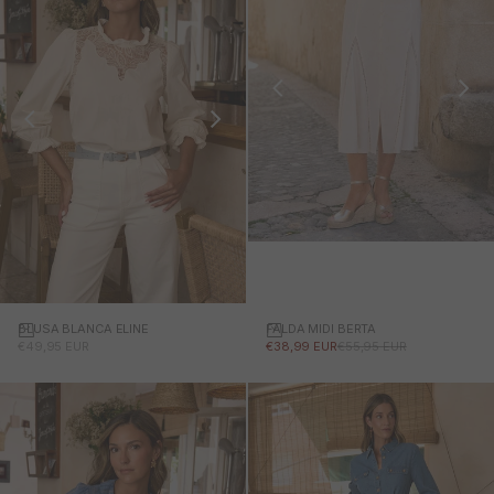
FALDA MIDI BERTA
BLUSA BLANCA ELINE
PRECIO DE OFERTA
PRECIO NORMAL
PRECIO DE OFERTA
€38,99 EUR
€55,95 EUR
€49,95 EUR