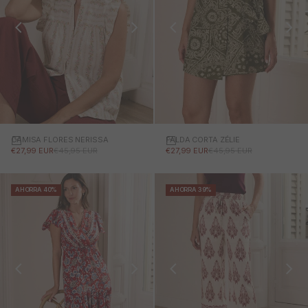
CAMISA FLORES NERISSA
FALDA CORTA ZÉLIE
PRECIO DE OFERTA
PRECIO NORMAL
PRECIO DE OFERTA
PRECIO NORMAL
€27,99 EUR
€45,95 EUR
€27,99 EUR
€45,95 EUR
AHORRA 40%
AHORRA 39%