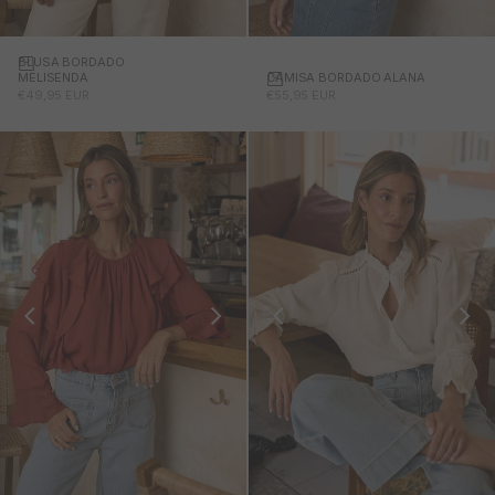
BLUSA BORDADO
CAMISA BORDADO ALANA
MELISENDA
PRECIO DE OFERTA
PRECIO DE OFERTA
€55,95 EUR
€49,95 EUR