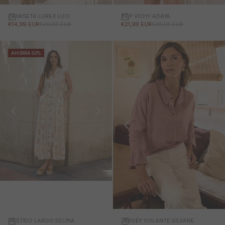
CAMISETA LUREX LUCI
TOP VICHY ADAYA
PRECIO DE OFERTA
PRECIO NORMAL
PRECIO DE OFERTA
PRECIO NORMAL
€14,99 EUR
€29,95 EUR
€21,99 EUR
€35,95 EUR
AHORRA 50%
VESTIDO LARGO SELINA
JERSÉY VOLANTE SILVANE