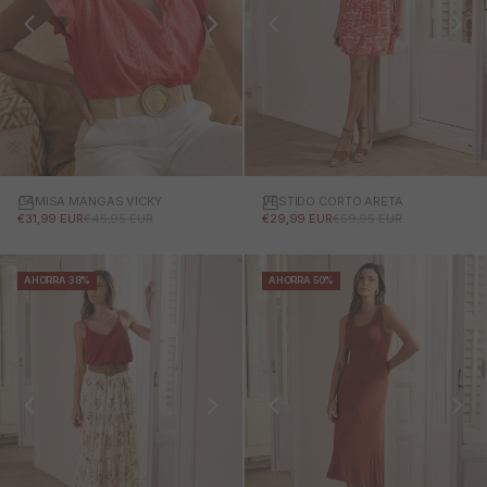
CAMISA MANGAS VICKY
VESTIDO CORTO ARETA
PRECIO DE OFERTA
PRECIO NORMAL
PRECIO DE OFERTA
PRECIO NORMAL
€31,99 EUR
€45,95 EUR
€29,99 EUR
€59,95 EUR
AHORRA 38%
AHORRA 50%