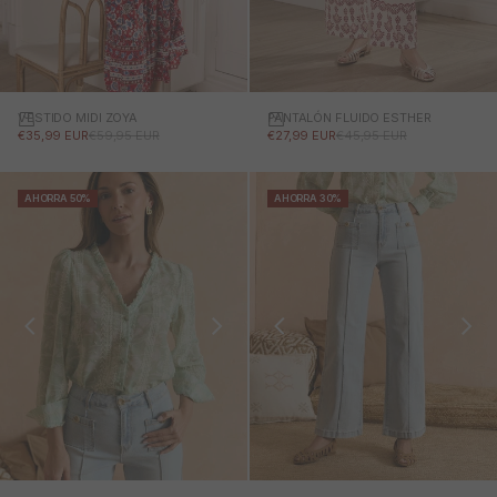
VESTIDO MIDI ZOYA
PANTALÓN FLUIDO ESTHER
PRECIO DE OFERTA
PRECIO NORMAL
PRECIO DE OFERTA
PRECIO NORMAL
€35,99 EUR
€59,95 EUR
€27,99 EUR
€45,95 EUR
AHORRA 50%
AHORRA 30%