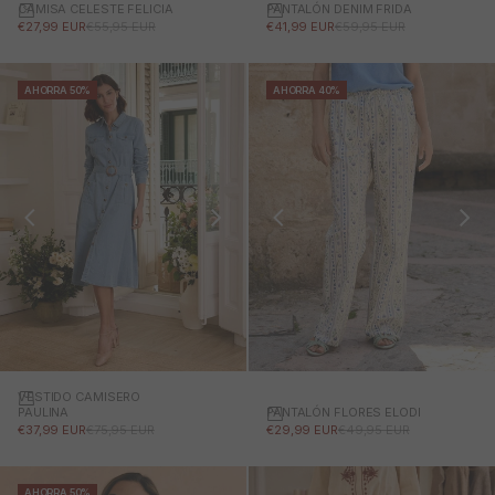
CAMISA CELESTE FELICIA
PANTALÓN DENIM FRIDA
PRECIO DE OFERTA
PRECIO NORMAL
PRECIO DE OFERTA
PRECIO NORMAL
€27,99 EUR
€55,95 EUR
€41,99 EUR
€59,95 EUR
AHORRA 50%
AHORRA 40%
VESTIDO CAMISERO
PANTALÓN FLORES ELODI
PAULINA
PRECIO DE OFERTA
PRECIO NORMAL
PRECIO DE OFERTA
PRECIO NORMAL
€29,99 EUR
€49,95 EUR
€37,99 EUR
€75,95 EUR
AHORRA 50%