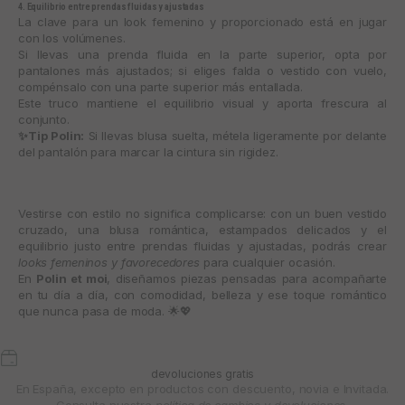
4. Equilibrio entre prendas fluidas y ajustadas
La clave para un look femenino y proporcionado está en jugar
con los volúmenes.
Si llevas una prenda fluida en la parte superior, opta por
pantalones más ajustados; si eliges falda o vestido con vuelo,
compénsalo con una parte superior más entallada.
Este truco mantiene el equilibrio visual y aporta frescura al
conjunto.
✨Tip Polin:
Si llevas blusa suelta, métela ligeramente por delante
del pantalón para marcar la cintura sin rigidez.
Vestirse con estilo no significa complicarse: con un buen vestido
cruzado, una blusa romántica, estampados delicados y el
equilibrio justo entre prendas fluidas y ajustadas, podrás crear
looks femeninos y favorecedores
para cualquier ocasión.
En
Polin et moi
, diseñamos piezas pensadas para acompañarte
en tu día a día, con comodidad, belleza y ese toque romántico
que nunca pasa de moda.
🌟💖
devoluciones gratis
En España, excepto en productos con descuento, novia e Invitada.