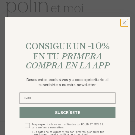
10
%
CONSIGUE UN -
ATENCIÓN AL CLIENTE
EN TU
PRIMERA
COMPRA EN LA APP
POLÍN ET MOI
­ LEGAL
Descuentos exclusivos y acceso prioritario al
suscribirte a nuestra newsletter.
DESCARGA LA APP | 10% PRIMER PEDIDO
SUSCRÍBETE
Acepto que mis datos sean utilizados por POLIN ET MOI S.L.
para enviarme newsletters.
ESPAÑA (EUR €)
Tus datos no se compartirán con terceros. Consulta tus
derechos en nuestra
política de privacidad