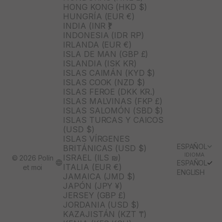
HONG KONG (HKD $)
HUNGRÍA (EUR €)
INDIA (INR ₹)
INDONESIA (IDR RP)
IRLANDA (EUR €)
ISLA DE MAN (GBP £)
ISLANDIA (ISK KR)
ISLAS CAIMÁN (KYD $)
ISLAS COOK (NZD $)
ISLAS FEROE (DKK KR.)
ISLAS MALVINAS (FKP £)
ISLAS SALOMÓN (SBD $)
ISLAS TURCAS Y CAICOS
(USD $)
ISLAS VÍRGENES
ESPAÑOL
BRITÁNICAS (USD $)
IDIOMA
ISRAEL (ILS ₪)
© 2026 Polín
ESPAÑOL
ITALIA (EUR €)
et moi
ENGLISH
JAMAICA (JMD $)
JAPÓN (JPY ¥)
JERSEY (GBP £)
JORDANIA (USD $)
KAZAJISTÁN (KZT ₸)