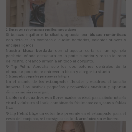
2. Blusas con estructura para equilibrar proporciones
Si buscas equilibrar la silueta, apuesta por
blusas románticas
con detalles en hombros o cuello: bordados, volantes suaves o
encajes ligeros.
Nuestra
blusa bordada
con chaqueta corta es un ejemplo
perfecto: añade estructura en la parte superior y realza la zona
del rostro, creando armonía en todo el conjunto.
✨Tip Polin:
Abrocha solo los dos botones centrales de la
chaqueta para dejar entrever la blusa y alargar tu silueta.
3. Estampados pequeños para suavizar la figura
En el mundo de los
estampados florales
y cuadros, el tamaño
importa. Los motivos pequeños y repartidos suavizan y aportan
dinamismo sin recargar.
La
blusa de cuadros con flores azules
es ideal para añadir interés
visual y dulzura al look, combinando fácilmente con jeans o faldas
lisas.
✨Tip Polin:
Elige un color liso presente en el estampado para el
resto del conjunto; así consigues un look armónico sin esfuerzo.