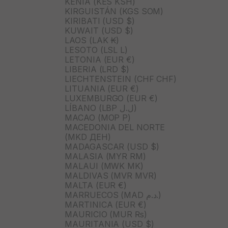
KENIA (KES KSH)
KIRGUISTÁN (KGS SOM)
KIRIBATI (USD $)
KUWAIT (USD $)
LAOS (LAK ₭)
LESOTO (LSL L)
LETONIA (EUR €)
LIBERIA (LRD $)
LIECHTENSTEIN (CHF CHF)
LITUANIA (EUR €)
LUXEMBURGO (EUR €)
LÍBANO (LBP ل.ل)
MACAO (MOP P)
MACEDONIA DEL NORTE
(MKD ДЕН)
MADAGASCAR (USD $)
MALASIA (MYR RM)
MALAUI (MWK MK)
MALDIVAS (MVR MVR)
MALTA (EUR €)
MARRUECOS (MAD د.م.)
MARTINICA (EUR €)
MAURICIO (MUR ₨)
MAURITANIA (USD $)