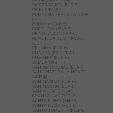
PARAGUAY (PYG ₲)
PAÍSES BAJOS (EUR €)
PERÚ (PEN S/)
POLINESIA FRANCESA (XPF
FR)
POLONIA (EUR €)
PORTUGAL (EUR €)
REINO UNIDO (GBP £)
REPÚBLICA DOMINICANA
(DOP $)
REUNIÓN (EUR €)
RUANDA (RWF FRW)
RUMANÍA (EUR €)
SAMOA (WST T)
SAN BARTOLOMÉ (EUR €)
SAN CRISTÓBAL Y NIEVES
(XCD $)
SAN MARINO (EUR €)
SAN MARTÍN (EUR €)
SAN VICENTE Y LAS
GRANADINAS (XCD $)
SANTA ELENA (SHP £)
SANTA LUCÍA (XCD $)
SANTO TOMÉ Y PRÍNCIPE