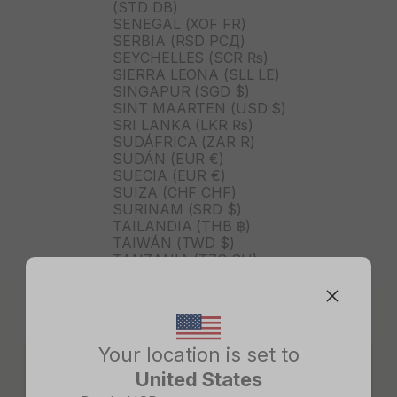
(STD DB)
SENEGAL (XOF FR)
SERBIA (RSD РСД)
SEYCHELLES (SCR ₨)
SIERRA LEONA (SLL LE)
SINGAPUR (SGD $)
SINT MAARTEN (USD $)
SRI LANKA (LKR ₨)
SUDÁFRICA (ZAR R)
SUDÁN (EUR €)
SUECIA (EUR €)
SUIZA (CHF CHF)
SURINAM (SRD $)
TAILANDIA (THB ฿)
TAIWÁN (TWD $)
TANZANIA (TZS SH)
TIMOR ORIENTAL (USD $)
TOGO (XOF FR)
TONGA (TOP T$)
TRINIDAD Y TOBAGO (TTD
$)
Your location is set to
TURKMENISTÁN (USD $)
United States
TURQUÍA (TRY ₺)
Change country/region
TUVALU (AUD $)