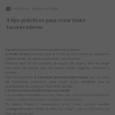
13 AGO 2025
2 MIN DE LECTURA
4 tips prácticos para crear looks
favorecedores
4 tips prácticos para looks femeninos que favorecen y enamoran
En
Polin et moi
creemos que la moda es una forma de expresión:
cada prenda, un gesto; cada look, una historia.
Vestirse bien no es cuestión de seguir mil reglas, sino de elegir
con mimo las piezas que nos hacen sentir seguras, cómodas y
bonitas.
Hoy compartimos
4 consejos de estilo para mujer
con un extra
de feminidad, perfectos para crear
looks versátiles
que te
acompañen en cualquier momento del día.
1. Vestidos cruzados para realzar la figura con suavidad
Los
vestidos cruzados
son un clásico del
estilo femenino
: definen la
cintura, estilizan la silueta y resultan comodísimos.
En tejidos fluidos y estampados vivos, como nuestro
vestido
estampado azul y verde
, se mueven contigo y aportan frescura sin
marcar en exceso.