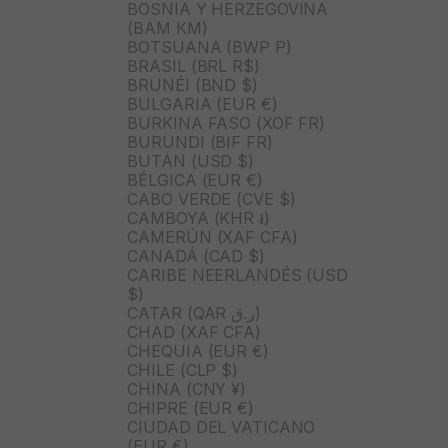
BOSNIA Y HERZEGOVINA
(BAM КМ)
BOTSUANA (BWP P)
BRASIL (BRL R$)
BRUNÉI (BND $)
BULGARIA (EUR €)
BURKINA FASO (XOF FR)
BURUNDI (BIF FR)
BUTÁN (USD $)
BÉLGICA (EUR €)
CABO VERDE (CVE $)
CAMBOYA (KHR ៛)
CAMERÚN (XAF CFA)
CANADÁ (CAD $)
CARIBE NEERLANDÉS (USD
$)
CATAR (QAR ر.ق)
CHAD (XAF CFA)
CHEQUIA (EUR €)
CHILE (CLP $)
CHINA (CNY ¥)
CHIPRE (EUR €)
CIUDAD DEL VATICANO
(EUR €)