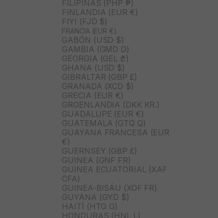
FILIPINAS (PHP ₱)
FINLANDIA (EUR €)
FIYI (FJD $)
FRANCIA (EUR €)
GABÓN (USD $)
GAMBIA (GMD D)
GEORGIA (GEL ₾)
GHANA (USD $)
GIBRALTAR (GBP £)
GRANADA (XCD $)
GRECIA (EUR €)
GROENLANDIA (DKK KR.)
GUADALUPE (EUR €)
GUATEMALA (GTQ Q)
GUAYANA FRANCESA (EUR
€)
GUERNSEY (GBP £)
GUINEA (GNF FR)
GUINEA ECUATORIAL (XAF
CFA)
GUINEA-BISÁU (XOF FR)
GUYANA (GYD $)
HAITÍ (HTG G)
HONDURAS (HNL L)