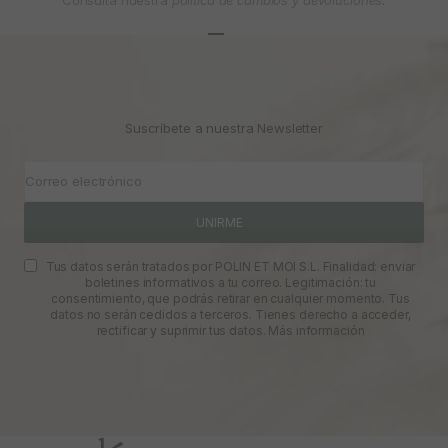
Consulta nuestra
política de cambios y devoluciones.
Ir al artículo 1
Ir al artículo 2
Ir al artículo 3
Suscríbete a nuestra Newsletter
Correo electrónico
UNIRME
Tus datos serán tratados por POLIN ET MOI S.L. Finalidad: enviar
boletines informativos a tu correo. Legitimación: tu
consentimiento, que podrás retirar en cualquier momento. Tus
datos no serán cedidos a terceros. Tienes derecho a acceder,
rectificar y suprimir tus datos.
Más información