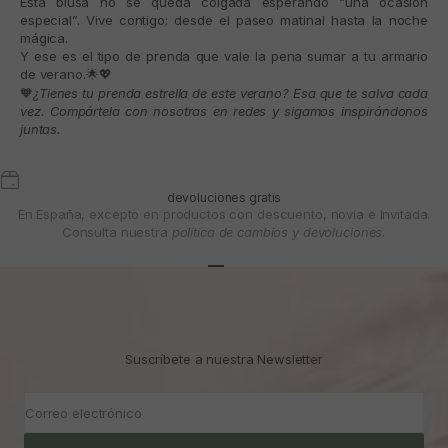
Esta blusa no se queda colgada esperando “una ocasión
especial”. Vive contigo: desde el paseo matinal hasta la noche
mágica.
Y ese es el tipo de prenda que vale la pena sumar a tu armario
de verano.
🌟💖
🧡
¿Tienes tu prenda estrella de este verano? Esa que te salva cada
vez. Compártela con nosotras en redes y sigamos inspirándonos
juntas.
devoluciones gratis
En España, excepto en productos con descuento, novia e Invitada.
Consulta nuestra
política de cambios y devoluciones.
Ir al artículo 1
Ir al artículo 2
Ir al artículo 3
Suscríbete a nuestra Newsletter
Correo electrónico