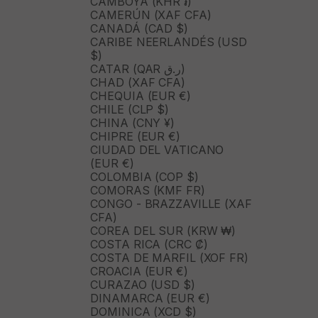
CAMBOYA (KHR ៛)
CAMERÚN (XAF CFA)
CANADÁ (CAD $)
CARIBE NEERLANDÉS (USD
$)
CATAR (QAR ر.ق)
CHAD (XAF CFA)
CHEQUIA (EUR €)
CHILE (CLP $)
CHINA (CNY ¥)
CHIPRE (EUR €)
CIUDAD DEL VATICANO
(EUR €)
COLOMBIA (COP $)
COMORAS (KMF FR)
CONGO - BRAZZAVILLE (XAF
CFA)
COREA DEL SUR (KRW ₩)
COSTA RICA (CRC ₡)
COSTA DE MARFIL (XOF FR)
CROACIA (EUR €)
CURAZAO (USD $)
DINAMARCA (EUR €)
DOMINICA (XCD $)