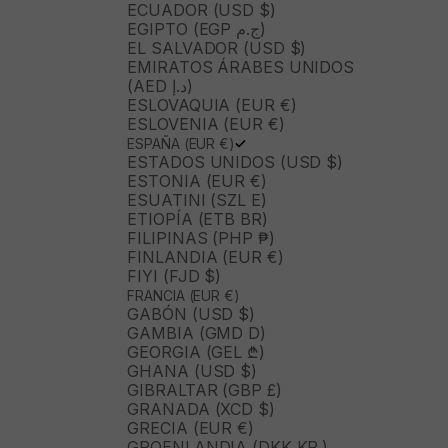
ECUADOR (USD $)
EGIPTO (EGP ج.م)
EL SALVADOR (USD $)
EMIRATOS ÁRABES UNIDOS
(AED د.إ)
ESLOVAQUIA (EUR €)
ESLOVENIA (EUR €)
ESPAÑA (EUR €)
ESTADOS UNIDOS (USD $)
ESTONIA (EUR €)
ESUATINI (SZL E)
ETIOPÍA (ETB BR)
FILIPINAS (PHP ₱)
FINLANDIA (EUR €)
FIYI (FJD $)
FRANCIA (EUR €)
GABÓN (USD $)
GAMBIA (GMD D)
GEORGIA (GEL ₾)
GHANA (USD $)
GIBRALTAR (GBP £)
GRANADA (XCD $)
GRECIA (EUR €)
GROENLANDIA (DKK KR.)