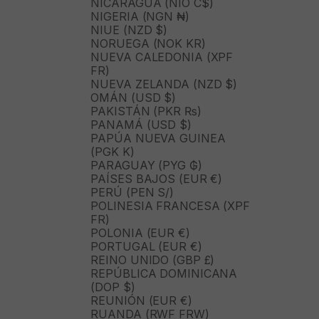
NICARAGUA (NIO C$)
NIGERIA (NGN ₦)
NIUE (NZD $)
NORUEGA (NOK KR)
NUEVA CALEDONIA (XPF
FR)
NUEVA ZELANDA (NZD $)
OMÁN (USD $)
PAKISTÁN (PKR ₨)
PANAMÁ (USD $)
PAPÚA NUEVA GUINEA
(PGK K)
PARAGUAY (PYG ₲)
PAÍSES BAJOS (EUR €)
PERÚ (PEN S/)
POLINESIA FRANCESA (XPF
FR)
POLONIA (EUR €)
PORTUGAL (EUR €)
REINO UNIDO (GBP £)
REPÚBLICA DOMINICANA
(DOP $)
REUNIÓN (EUR €)
RUANDA (RWF FRW)