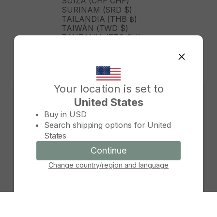
SUIZA (CHF CHF)
SURINAM (SRD $)
TAILANDIA (THB ฿)
TAIWÁN (TWD $)
TANZANIA (TZS SH)
TIMOR ORIENTAL (USD $)
TOGO (XOF FR)
TONGA (TOP T$)
TRINIDAD Y TOBAGO (TTD
$)
Your location is set to
TURKMENISTÁN (USD $)
United States
TURQUÍA (TRY ₺)
Change country/region
TUVALU (AUD $)
Buy in
USD
TÚNEZ (USD $)
Search shipping options for
United
UGANDA (UGX USH)
States
URUGUAY (UYU $U)
UZBEKISTÁN (UZS SO'M)
Continue
Continue
VANUATU (VUV VT)
Change country/region and language
Cancel
VENEZUELA (USD $)
VIETNAM (VND ₫)
WALLIS Y FUTUNA (XPF FR)
YIBUTI (DJF FDJ)
ZAMBIA (ZMW K)
ZIMBABUE (USD $)