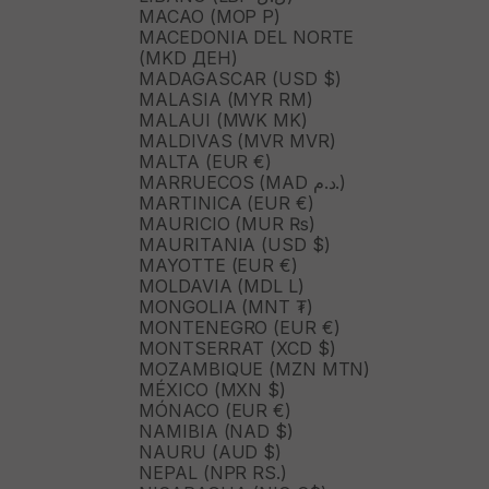
MACAO (MOP P)
MACEDONIA DEL NORTE
(MKD ДЕН)
MADAGASCAR (USD $)
MALASIA (MYR RM)
MALAUI (MWK MK)
MALDIVAS (MVR MVR)
MALTA (EUR €)
MARRUECOS (MAD د.م.)
MARTINICA (EUR €)
MAURICIO (MUR ₨)
MAURITANIA (USD $)
MAYOTTE (EUR €)
MOLDAVIA (MDL L)
MONGOLIA (MNT ₮)
MONTENEGRO (EUR €)
MONTSERRAT (XCD $)
MOZAMBIQUE (MZN MTN)
MÉXICO (MXN $)
MÓNACO (EUR €)
NAMIBIA (NAD $)
NAURU (AUD $)
NEPAL (NPR RS.)