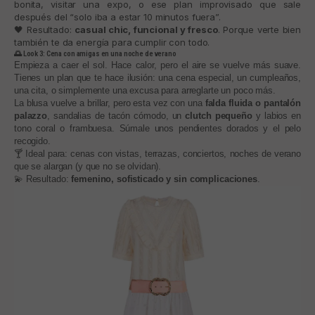
bonita, visitar una expo, o ese plan improvisado que sale
después del “solo iba a estar 10 minutos fuera”.
🖤 Resultado:
casual chic, funcional y fresco
. Porque verte bien
también te da energía para cumplir con todo.
🌅 Look 3: Cena con amigas en una noche de verano
Empieza a caer el sol. Hace calor, pero el aire se vuelve más suave.
Tienes un plan que te hace ilusión: una cena especial, un cumpleaños,
una cita, o simplemente una excusa para arreglarte un poco más.
La blusa vuelve a brillar, pero esta vez con una
falda fluida o pantalón
palazzo
, sandalias de tacón cómodo, un
clutch pequeño
y labios en
tono coral o frambuesa. Súmale unos pendientes dorados y el pelo
recogido.
🍸 Ideal para: cenas con vistas, terrazas, conciertos, noches de verano
que se alargan (y que no se olvidan).
💫 Resultado:
femenino, sofisticado y sin complicaciones
.