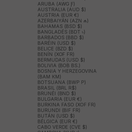
ARUBA (AWG Ƒ)
AUSTRALIA (AUD $)
AUSTRIA (EUR €)
AZERBAIYÁN (AZN ₼)
BAHAMAS (BSD $)
BANGLADÉS (BDT ৳)
BARBADOS (BBD $)
BARÉIN (USD $)
BELICE (BZD $)
BENÍN (XOF FR)
BERMUDAS (USD $)
BOLIVIA (BOB BS.)
BOSNIA Y HERZEGOVINA
(BAM КМ)
BOTSUANA (BWP P)
BRASIL (BRL R$)
BRUNÉI (BND $)
BULGARIA (EUR €)
BURKINA FASO (XOF FR)
BURUNDI (BIF FR)
BUTÁN (USD $)
BÉLGICA (EUR €)
CABO VERDE (CVE $)