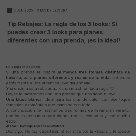
16 JUN 2025
3 MIN DE LECTURA
Tip Rebajas: La regla de los 3 looks: Si
puedes crear 3 looks para planes
diferentes con una prenda, ¡es la ideal!
👉 La regla de los 3 looks
Si una prenda te inspira
al menos tres formas distintas de
llevarla
, para
planes diferentes y reales de tu vida
, entonces
estás frente a una auténtica joya del armario.
Y si encima está rebajada… es un match en toda regla 💘
Hoy te lo mostramos con una prenda que nos tiene in love:
Una blusa blanca
, ideal para los días de calor, con ese toque
femenino y romántico que combina con todo.
A continuación, te mostramos tres formas de llevarla en verano,
con looks pensados para planes reales, cómodos y con mucho
estilo.
🌿 Look 1: Domingo de paseos al atardecer ​
Domingo. No hay despertador, el sol entra por la ventana y te apetece