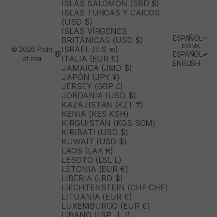
ISLAS SALOMÓN (SBD $)
ISLAS TURCAS Y CAICOS
(USD $)
ISLAS VÍRGENES
ESPAÑOL
BRITÁNICAS (USD $)
IDIOMA
ISRAEL (ILS ₪)
© 2026 Polín
ESPAÑOL
ITALIA (EUR €)
et moi
ENGLISH
JAMAICA (JMD $)
JAPÓN (JPY ¥)
JERSEY (GBP £)
JORDANIA (USD $)
KAZAJISTÁN (KZT ₸)
KENIA (KES KSH)
KIRGUISTÁN (KGS SOM)
KIRIBATI (USD $)
KUWAIT (USD $)
LAOS (LAK ₭)
LESOTO (LSL L)
LETONIA (EUR €)
LIBERIA (LRD $)
LIECHTENSTEIN (CHF CHF)
LITUANIA (EUR €)
LUXEMBURGO (EUR €)
LÍBANO (LBP ل.ل)