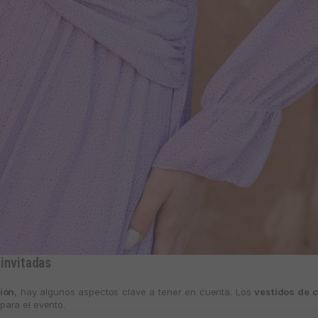
invitadas
ión
, hay algunos aspectos clave a tener en cuenta. Los
vestidos de 
para el evento.