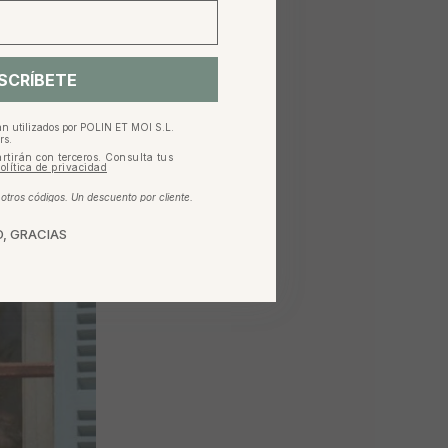
SCRÍBETE
an utilizados por POLIN ET MOI S.L.
rs.
rtirán con terceros. Consulta tus
olítica de privacidad
tros códigos. Un descuento por cliente.
, GRACIAS