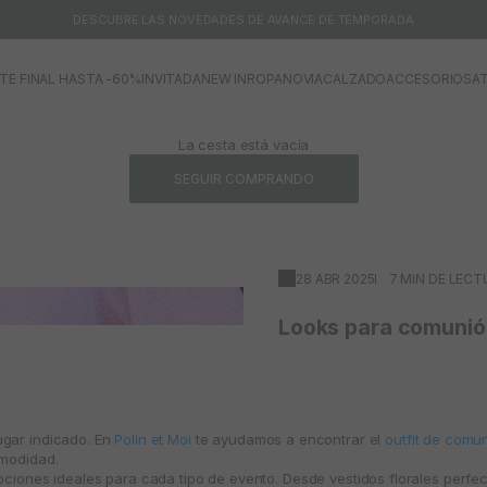
DESCUBRE LAS NOVEDADES DE AVANCE DE TEMPORADA
TE FINAL HASTA -60%
INVITADA
NEW IN
ROPA
NOVIA
CALZADO
ACCESORIOS
AT
La cesta está vacía
SEGUIR COMPRANDO
28 ABR 2025
7 MIN DE LECT
Looks para comunión
lugar indicado. En
Polín et Moi
te ayudamos a encontrar el
outfit de comu
omodidad.
pciones ideales para cada tipo de evento. Desde vestidos florales perfec