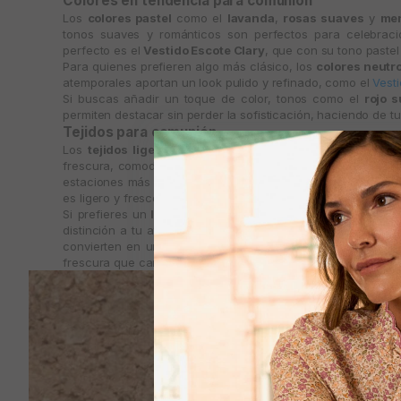
Colores en tendencia para comunión
Los
colores pastel
como el
lavanda
,
rosas suaves
y
me
tonos suaves y románticos son perfectos para celebraci
perfecto es el
Vestido Escote Clary
, que con su tono pastel
Para quienes prefieren algo más clásico, los
colores neutr
atemporales aportan un look pulido y refinado, como el
Vest
Si buscas añadir un toque de color, tonos como el
rojo 
permiten destacar sin perder la sofisticación, haciendo de tu
Tejidos para comunión
Los
tejidos ligeros
como el
lino
,
algodón
y
gasa
son opc
frescura, comodidad y fluidez. Estos materiales permiten move
estaciones más cálidas. El
Vestido Flores Venecia
, por ejem
es ligero y fresco, proporcionando un look cómodo y elegante
Si prefieres un
look para comunión
más sofisticado, los
t
distinción a tu atuendo. El
Vestido Cuello Fabiola
es un excel
convierten en una elección refinada para una comunión más
frescura que caracteriza a los eventos primaverales y veran