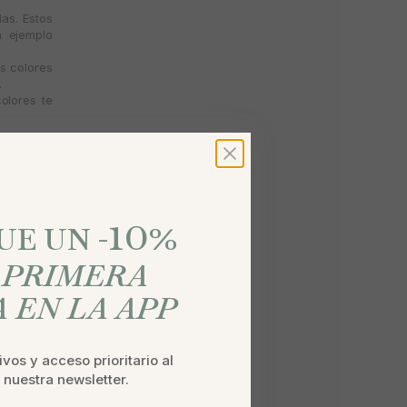
as. Estos
n ejemplo
s colores
.
olores te
e ofrecen
urante las
e algodón
10
n aire de
%
E UN -
encaje lo
perder la
U
PRIMERA
 EN LA APP
vos y acceso prioritario al
a nuestra newsletter.