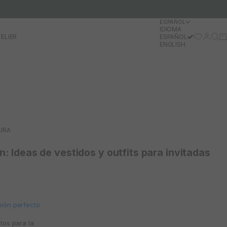
ESPAÑOL
IDIOMA
Iniciar 
Busc
Ca
ELIER
ESPAÑOL
ENGLISH
URA
: Ideas de vestidos y outfits para invitadas
nión perfecto
tos para la