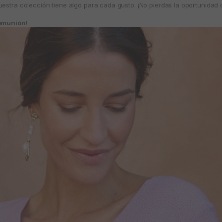
estra colección tiene algo para cada gusto. ¡No pierdas la oportunidad d
comunión
!