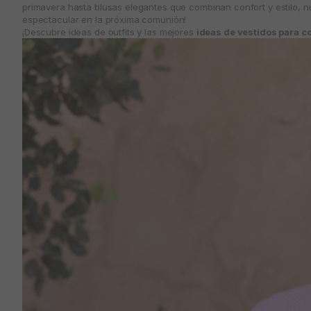
primavera hasta blusas elegantes que combinan confort y estilo, nu
espectacular en la próxima comunión!
¡Descubre ideas de outfits y las mejores
ideas de vestidos para 