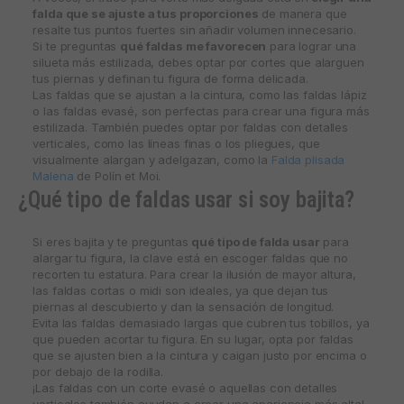
falda que se ajuste a tus proporciones
de manera que
resalte tus puntos fuertes sin añadir volumen innecesario.
Si te preguntas
qué faldas me favorecen
para lograr una
silueta más estilizada, debes optar por cortes que alarguen
tus piernas y definan tu figura de forma delicada.
Las faldas que se ajustan a la cintura, como las faldas lápiz
o las faldas evasé, son perfectas para crear una figura más
estilizada. También puedes optar por faldas con detalles
verticales, como las líneas finas o los pliegues, que
visualmente alargan y adelgazan, como la
Falda plisada
Malena
de Polín et Moi.
¿Qué tipo de faldas usar si soy bajita?
Si eres bajita y te preguntas
qué tipo de falda usar
para
alargar tu figura, la clave está en escoger faldas que no
recorten tu estatura. Para crear la ilusión de mayor altura,
las faldas cortas o midi son ideales, ya que dejan tus
piernas al descubierto y dan la sensación de longitud.
Evita las faldas demasiado largas que cubren tus tobillos, ya
que pueden acortar tu figura. En su lugar, opta por faldas
que se ajusten bien a la cintura y caigan justo por encima o
por debajo de la rodilla.
¡Las faldas con un corte evasé o aquellas con detalles