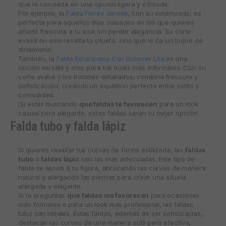
que la convierte en una opción ligera y cómoda.
Por ejemplo, la
Falda Flores Janelle
, con su estampado, es
perfecta para aquellos días soleados en los que quieres
añadir frescura a tu look sin perder elegancia. Su corte
evasé no solo resalta tu silueta, sino que le da un toque de
dinamismo.
También, la
Falda Estampada Con Botones Lita
es una
opción versátil y chic para tus looks más informales. Con su
corte evasé y los botones detallados, combina frescura y
sofisticación, creando un equilibrio perfecto entre estilo y
comodidad.
¡Si estás buscando
qué faldas te favorecen
para un look
casual pero elegante, estas faldas serán tu mejor opción!
Falda tubo y falda lápiz
Si quieres resaltar tus curvas de forma estilizada, las
faldas
tubo
o
faldas lápiz
son las más adecuadas. Este tipo de
falda se ajusta a tu figura, abrazando las curvas de manera
natural y alargando las piernas para crear una silueta
alargada y elegante.
Si te preguntas
qué faldas me favorecen
para ocasiones
más formales o para un look más profesional, las faldas
tubo son ideales. Estas faldas, además de ser sofisticadas,
destacan las curvas de una manera sutil pero efectiva,