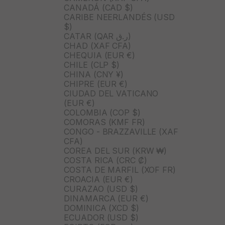
CANADÁ (CAD $)
CARIBE NEERLANDÉS (USD
$)
CATAR (QAR ر.ق)
CHAD (XAF CFA)
CHEQUIA (EUR €)
CHILE (CLP $)
CHINA (CNY ¥)
CHIPRE (EUR €)
CIUDAD DEL VATICANO
(EUR €)
COLOMBIA (COP $)
COMORAS (KMF FR)
CONGO - BRAZZAVILLE (XAF
CFA)
COREA DEL SUR (KRW ₩)
COSTA RICA (CRC ₡)
COSTA DE MARFIL (XOF FR)
CROACIA (EUR €)
CURAZAO (USD $)
DINAMARCA (EUR €)
DOMINICA (XCD $)
ECUADOR (USD $)