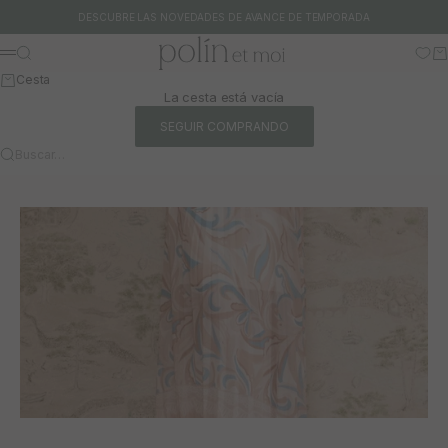
Ir al contenido
DESCUBRE LAS NOVEDADES DE AVANCE DE TEMPORADA
Polín et moi
Buscar
Ca
Menú
Cesta
La cesta está vacía
SEGUIR COMPRANDO
Buscar…