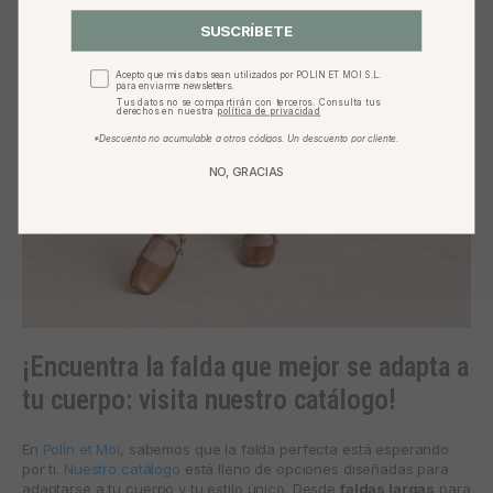
SUSCRÍBETE
Acepto que mis datos sean utilizados por POLIN ET MOI S.L.
para enviarme newsletters.
Tus datos no se compartirán con terceros. Consulta tus
derechos en nuestra
política de privacidad
*Descuento no acumulable a otros códigos. Un descuento por cliente.
NO, GRACIAS
¡Encuentra la falda que mejor se adapta a
tu cuerpo: visita nuestro catálogo!
En
Polín et Moi
, sabemos que la falda perfecta está esperando
por ti.
Nuestro catálogo
está lleno de opciones diseñadas para
adaptarse a tu cuerpo y tu estilo único. Desde
faldas largas
para