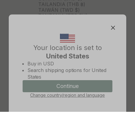
TAILANDIA (THB ฿)
TAIWÁN (TWD $)
TANZANIA (TZS SH)
TIMOR ORIENTAL (USD $)
TOGO (XOF FR)
TONGA (TOP T$)
TRINIDAD Y TOBAGO (TTD
$)
Your location is set to
TURKMENISTÁN (USD $)
United States
TURQUÍA (TRY ₺)
Change country/region
TUVALU (AUD $)
Buy in
USD
TÚNEZ (USD $)
Search shipping options for
United
UGANDA (UGX USH)
States
URUGUAY (UYU $U)
UZBEKISTÁN (UZS SO'M)
Continue
Continue
VANUATU (VUV VT)
Change country/region and language
Cancel
VENEZUELA (USD $)
VIETNAM (VND ₫)
WALLIS Y FUTUNA (XPF FR)
YIBUTI (DJF FDJ)
ZAMBIA (ZMW K)
ZIMBABUE (USD $)