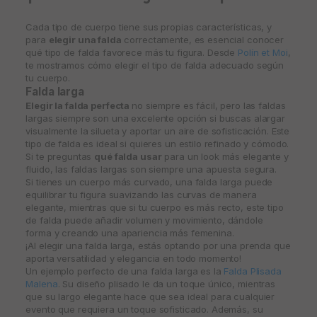
Cada tipo de cuerpo tiene sus propias características, y
para
elegir una falda
correctamente, es esencial conocer
qué tipo de falda favorece más tu figura. Desde
Polín et Moi
,
te mostramos cómo elegir el tipo de falda adecuado según
tu cuerpo.
Falda larga
Elegir la falda perfecta
no siempre es fácil, pero las faldas
largas siempre son una excelente opción si buscas alargar
visualmente la silueta y aportar un aire de sofisticación. Este
tipo de falda es ideal si quieres un estilo refinado y cómodo.
Si te preguntas
qué falda usar
para un look más elegante y
fluido, las faldas largas son siempre una apuesta segura.
Si tienes un cuerpo más curvado, una falda larga puede
equilibrar tu figura suavizando las curvas de manera
elegante, mientras que si tu cuerpo es más recto, este tipo
de falda puede añadir volumen y movimiento, dándole
forma y creando una apariencia más femenina.
¡Al elegir una falda larga, estás optando por una prenda que
aporta versatilidad y elegancia en todo momento!
Un ejemplo perfecto de una falda larga es la
Falda Plisada
Malena
. Su diseño plisado le da un toque único, mientras
que su largo elegante hace que sea ideal para cualquier
evento que requiera un toque sofisticado. Además, su