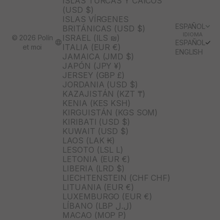
ISLAS TURCAS Y CAICOS
(USD $)
ISLAS VÍRGENES
ESPAÑOL
BRITÁNICAS (USD $)
IDIOMA
ISRAEL (ILS ₪)
© 2026 Polín
ESPAÑOL
ITALIA (EUR €)
et moi
ENGLISH
JAMAICA (JMD $)
JAPÓN (JPY ¥)
JERSEY (GBP £)
JORDANIA (USD $)
KAZAJISTÁN (KZT ₸)
KENIA (KES KSH)
KIRGUISTÁN (KGS SOM)
KIRIBATI (USD $)
KUWAIT (USD $)
LAOS (LAK ₭)
LESOTO (LSL L)
LETONIA (EUR €)
LIBERIA (LRD $)
LIECHTENSTEIN (CHF CHF)
LITUANIA (EUR €)
LUXEMBURGO (EUR €)
LÍBANO (LBP ل.ل)
MACAO (MOP P)