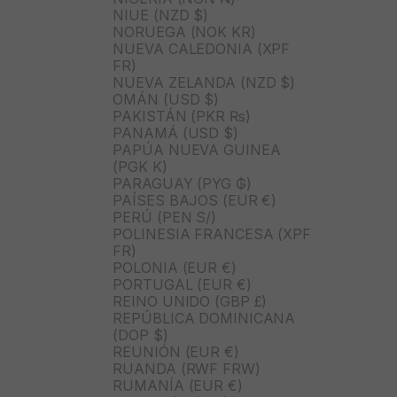
NIUE (NZD $)
NORUEGA (NOK KR)
NUEVA CALEDONIA (XPF
FR)
NUEVA ZELANDA (NZD $)
OMÁN (USD $)
PAKISTÁN (PKR ₨)
PANAMÁ (USD $)
PAPÚA NUEVA GUINEA
(PGK K)
PARAGUAY (PYG ₲)
PAÍSES BAJOS (EUR €)
PERÚ (PEN S/)
POLINESIA FRANCESA (XPF
FR)
POLONIA (EUR €)
PORTUGAL (EUR €)
REINO UNIDO (GBP £)
REPÚBLICA DOMINICANA
(DOP $)
REUNIÓN (EUR €)
RUANDA (RWF FRW)
RUMANÍA (EUR €)