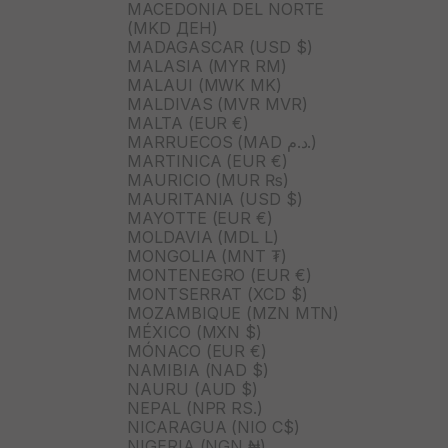
MACEDONIA DEL NORTE
(MKD ДЕН)
MADAGASCAR (USD $)
MALASIA (MYR RM)
MALAUI (MWK MK)
MALDIVAS (MVR MVR)
MALTA (EUR €)
MARRUECOS (MAD د.م.)
MARTINICA (EUR €)
MAURICIO (MUR ₨)
MAURITANIA (USD $)
MAYOTTE (EUR €)
MOLDAVIA (MDL L)
MONGOLIA (MNT ₮)
MONTENEGRO (EUR €)
MONTSERRAT (XCD $)
MOZAMBIQUE (MZN MTN)
MÉXICO (MXN $)
MÓNACO (EUR €)
NAMIBIA (NAD $)
NAURU (AUD $)
NEPAL (NPR RS.)
NICARAGUA (NIO C$)
NIGERIA (NGN ₦)