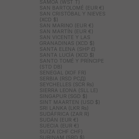
SAMOA (WST T)
SAN BARTOLOMÉ (EUR €)
SAN CRISTÓBAL Y NIEVES
(XCD $)
SAN MARINO (EUR €)
SAN MARTÍN (EUR €)
SAN VICENTE Y LAS
GRANADINAS (XCD $)
SANTA ELENA (SHP £)
SANTA LUCÍA (XCD $)
SANTO TOMÉ Y PRÍNCIPE
(STD DB)
SENEGAL (XOF FR)
SERBIA (RSD РСД)
SEYCHELLES (SCR ₨)
SIERRA LEONA (SLL LE)
SINGAPUR (SGD $)
SINT MAARTEN (USD $)
SRI LANKA (LKR ₨)
SUDÁFRICA (ZAR R)
SUDÁN (EUR €)
SUECIA (EUR €)
SUIZA (CHF CHF)
SURINAM (SRD $)