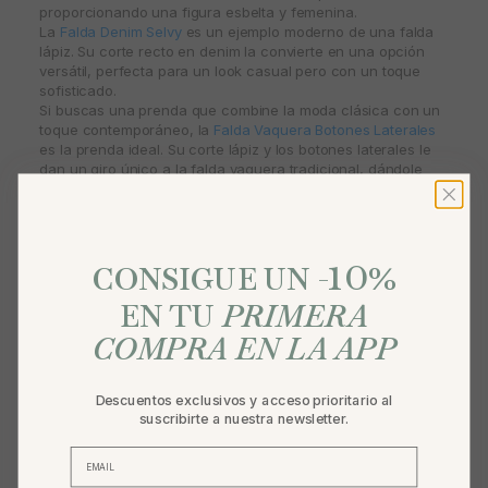
proporcionando una figura esbelta y femenina.
La
Falda Denim Selvy
es un ejemplo moderno de una falda
lápiz. Su corte recto en denim la convierte en una opción
versátil, perfecta para un look casual pero con un toque
sofisticado.
Si buscas una prenda que combine la moda clásica con un
toque contemporáneo, la
Falda Vaquera Botones Laterales
es la prenda ideal. Su corte lápiz y los botones laterales le
dan un giro único a la falda vaquera tradicional, dándole
frescura y un aire más dinámico.
Y si prefieres un estilo midi, la
Falda Midi Denim Line
es una
opción maravillosa para un look relajado, pero siempre
elegante, que puedes llevar de día o de noche.
10
%
CONSIGUE UN -
EN TU
PRIMERA
COMPRA EN LA APP
Descuentos exclusivos y acceso prioritario al
suscribirte a nuestra newsletter.