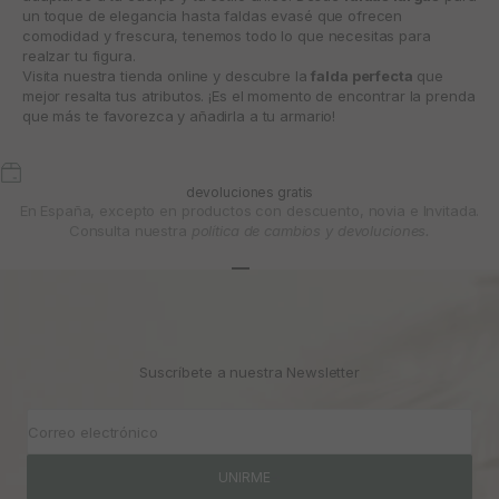
un toque de elegancia hasta faldas evasé que ofrecen
comodidad y frescura, tenemos todo lo que necesitas para
realzar tu figura.
Visita nuestra tienda online y descubre la
falda perfecta
que
mejor resalta tus atributos. ¡Es el momento de encontrar la prenda
que más te favorezca y añadirla a tu armario!
devoluciones gratis
En España, excepto en productos con descuento, novia e Invitada.
Consulta nuestra
política de cambios y devoluciones.
Ir al artículo 1
Ir al artículo 2
Ir al artículo 3
Suscríbete a nuestra Newsletter
Correo electrónico
UNIRME