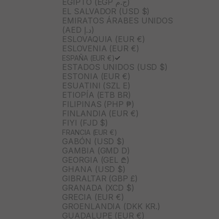
EGIPTO (EGP ج.م)
EL SALVADOR (USD $)
EMIRATOS ÁRABES UNIDOS
(AED د.إ)
ESLOVAQUIA (EUR €)
ESLOVENIA (EUR €)
ESPAÑA (EUR €)
ESTADOS UNIDOS (USD $)
ESTONIA (EUR €)
ESUATINI (SZL E)
ETIOPÍA (ETB BR)
FILIPINAS (PHP ₱)
FINLANDIA (EUR €)
FIYI (FJD $)
FRANCIA (EUR €)
GABÓN (USD $)
GAMBIA (GMD D)
GEORGIA (GEL ₾)
GHANA (USD $)
GIBRALTAR (GBP £)
GRANADA (XCD $)
GRECIA (EUR €)
GROENLANDIA (DKK KR.)
GUADALUPE (EUR €)