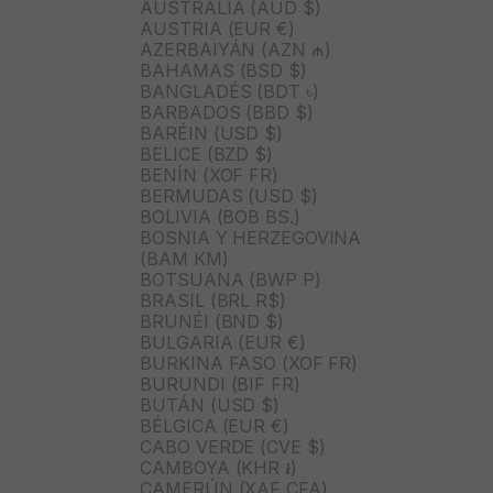
AUSTRALIA (AUD $)
AUSTRIA (EUR €)
AZERBAIYÁN (AZN ₼)
BAHAMAS (BSD $)
BANGLADÉS (BDT ৳)
BARBADOS (BBD $)
BARÉIN (USD $)
BELICE (BZD $)
BENÍN (XOF FR)
BERMUDAS (USD $)
BOLIVIA (BOB BS.)
BOSNIA Y HERZEGOVINA
(BAM КМ)
BOTSUANA (BWP P)
BRASIL (BRL R$)
BRUNÉI (BND $)
BULGARIA (EUR €)
BURKINA FASO (XOF FR)
BURUNDI (BIF FR)
BUTÁN (USD $)
BÉLGICA (EUR €)
CABO VERDE (CVE $)
CAMBOYA (KHR ៛)
CAMERÚN (XAF CFA)