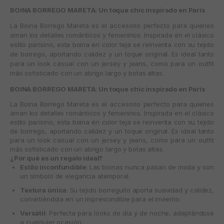
BOINA BORREGO MARETA: Un toque chic inspirado en París
La
Boina Borrego Mareta
es el accesorio perfecto para quienes
aman los detalles románticos y femeninos. Inspirada en el clásico
estilo parisino, esta boina en color teja se reinventa con su tejido
de borrego, aportando calidez y un toque original. Es ideal tanto
para un look casual con un jersey y jeans, como para un outfit
más sofisticado con un abrigo largo y botas altas.
BOINA BORREGO MARETA: Un toque chic inspirado en París
La
Boina Borrego Mareta
es el accesorio perfecto para quienes
aman los detalles románticos y femeninos. Inspirada en el clásico
estilo parisino, esta boina en color teja se reinventa con su tejido
de borrego, aportando calidez y un toque original. Es ideal tanto
para un look casual con un jersey y jeans, como para un outfit
más sofisticado con un abrigo largo y botas altas.
¿Por qué es un regalo ideal?
Estilo inconfundible
: Las boinas nunca pasan de moda y son
un símbolo de elegancia atemporal.
Textura única
: Su tejido borreguito aporta suavidad y calidez,
convirtiéndola en un imprescindible para el invierno.
Versátil
: Perfecta para looks de día y de noche, adaptándose
a cualquier ocasión.