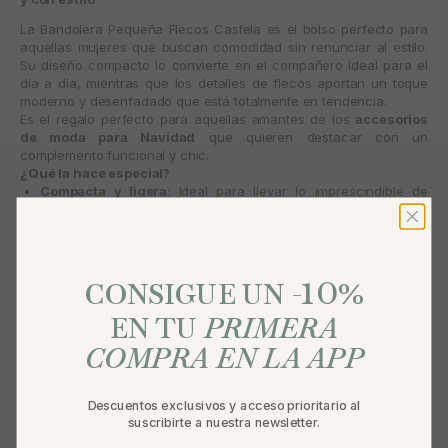
La
Bandolera Pequeña Flecos Castela
es el bolso perfecto para
aquellas mujeres que buscan comodidad sin renunciar al estilo.
Su diseño compacto lo convierte en el compañero ideal para el
día a día, mientras que los detalles de flecos aportan un toque
moderno y desenfadado que está totalmente en tendencia.
Es el regalo perfecto para aquellas amantes de los
accesorios
de moda para Navidad
que quieren destacar con un
complemento funcional y chic.
¿Qué la hace especial?
Compacta y ligera
: Ideal para llevar lo imprescindible de
manera cómoda y sin peso excesivo.
Detalles en flecos
: Un toque de estilo que añade dinamismo y
originalidad al look.
10
%
Fácil de combinar
: Su color marrón neutro combina con
CONSIGUE UN -
tonos tierra, beige y verdes, creando looks armoniosos y
EN TU
PRIMERA
actuales.
COMPRA EN LA APP
Descuentos exclusivos y acceso prioritario al
suscribirte a nuestra newsletter.