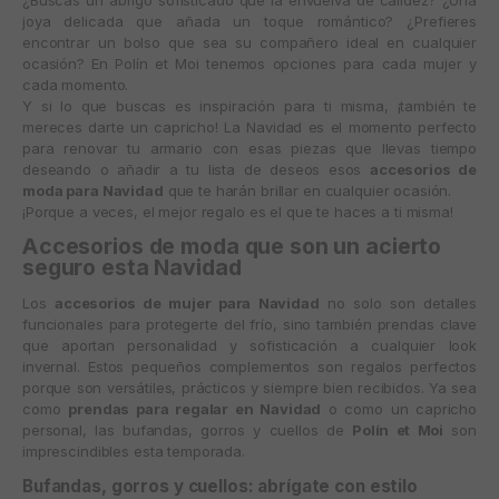
¿Buscas un abrigo sofisticado que la envuelva de calidez? ¿Una
joya delicada que añada un toque romántico? ¿Prefieres
encontrar un bolso que sea su compañero ideal en cualquier
ocasión? En
Polín et Moi
tenemos opciones para cada mujer y
cada momento.
Y si lo que buscas es inspiración para ti misma, ¡también te
mereces darte un capricho! La Navidad es el momento perfecto
para renovar tu armario con esas piezas que llevas tiempo
deseando o añadir a tu lista de deseos esos
accesorios de
moda para Navidad
que te harán brillar en cualquier ocasión.
¡Porque a veces, el mejor regalo es el que te haces a ti misma!
Accesorios de moda que son un acierto
seguro esta Navidad
Los
accesorios de mujer para Navidad
no solo son detalles
funcionales para protegerte del frío, sino también prendas clave
que aportan personalidad y sofisticación a cualquier look
invernal. Estos pequeños complementos son regalos perfectos
porque son versátiles, prácticos y siempre bien recibidos. Ya sea
como
prendas para regalar en Navidad
o como un capricho
personal, las bufandas, gorros y cuellos de
Polín et Moi
son
imprescindibles esta temporada.
Bufandas, gorros y cuellos: abrígate con estilo