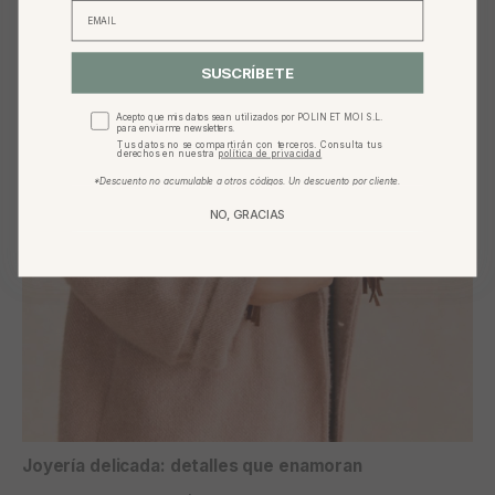
SUSCRÍBETE
Acepto que mis datos sean utilizados por POLIN ET MOI S.L.
para enviarme newsletters.
Tus datos no se compartirán con terceros. Consulta tus
derechos en nuestra
política de privacidad
*Descuento no acumulable a otros códigos. Un descuento por cliente.
NO, GRACIAS
Joyería delicada: detalles que enamoran