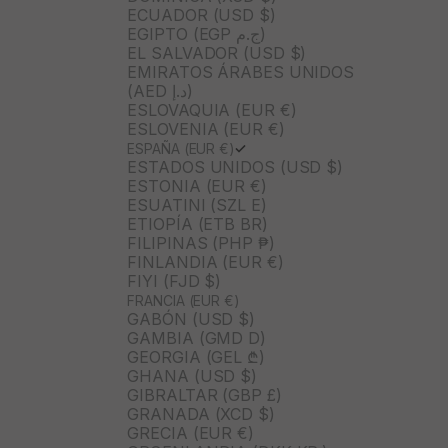
ECUADOR (USD $)
EGIPTO (EGP ج.م)
EL SALVADOR (USD $)
EMIRATOS ÁRABES UNIDOS
(AED د.إ)
ESLOVAQUIA (EUR €)
ESLOVENIA (EUR €)
ESPAÑA (EUR €)
ESTADOS UNIDOS (USD $)
ESTONIA (EUR €)
ESUATINI (SZL E)
ETIOPÍA (ETB BR)
FILIPINAS (PHP ₱)
FINLANDIA (EUR €)
FIYI (FJD $)
FRANCIA (EUR €)
GABÓN (USD $)
GAMBIA (GMD D)
GEORGIA (GEL ₾)
GHANA (USD $)
GIBRALTAR (GBP £)
GRANADA (XCD $)
GRECIA (EUR €)