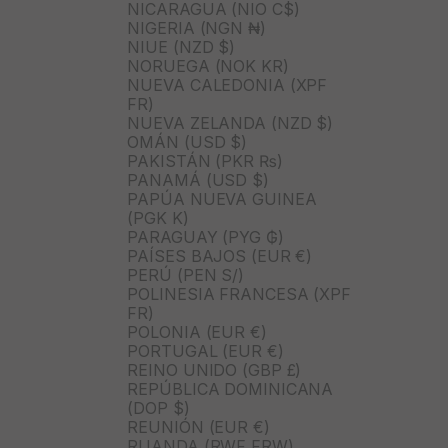
NICARAGUA (NIO C$)
NIGERIA (NGN ₦)
NIUE (NZD $)
NORUEGA (NOK KR)
NUEVA CALEDONIA (XPF
FR)
NUEVA ZELANDA (NZD $)
OMÁN (USD $)
PAKISTÁN (PKR ₨)
PANAMÁ (USD $)
PAPÚA NUEVA GUINEA
(PGK K)
PARAGUAY (PYG ₲)
PAÍSES BAJOS (EUR €)
PERÚ (PEN S/)
POLINESIA FRANCESA (XPF
FR)
POLONIA (EUR €)
PORTUGAL (EUR €)
REINO UNIDO (GBP £)
REPÚBLICA DOMINICANA
(DOP $)
REUNIÓN (EUR €)
RUANDA (RWF FRW)