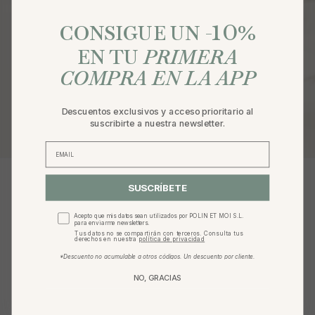
UNIRME
10
%
CONSIGUE UN -
Tus datos serán tratados por POLIN ET MOI S.L. Finalidad: enviar
EN TU
PRIMERA
boletines informativos a tu correo. Legitimación: tu
consentimiento, que podrás retirar en cualquier momento. Tus
COMPRA EN LA APP
datos no serán cedidos a terceros. Tienes derecho a acceder,
rectificar y suprimir tus datos.
Más información
Descuentos exclusivos y acceso prioritario al
suscribirte a nuestra newsletter.
SUSCRÍBETE
Acepto que mis datos sean utilizados por POLIN ET MOI S.L.
para enviarme newsletters.
Tus datos no se compartirán con terceros. Consulta tus
derechos en nuestra
política de privacidad
*Descuento no acumulable a otros códigos. Un descuento por cliente.
NO, GRACIAS
ATENCIÓN AL CLIENTE