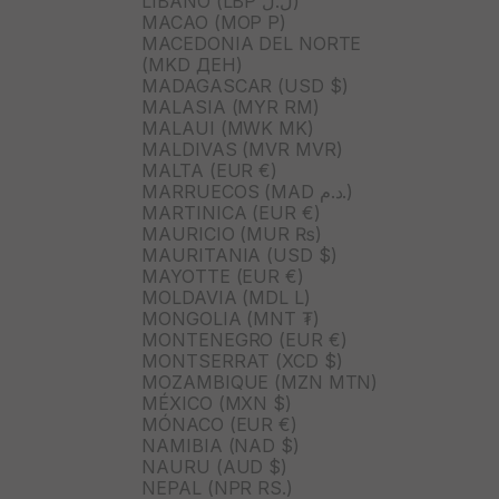
LÍBANO (LBP ل.ل)
MACAO (MOP P)
MACEDONIA DEL NORTE
(MKD ДЕН)
MADAGASCAR (USD $)
MALASIA (MYR RM)
MALAUI (MWK MK)
MALDIVAS (MVR MVR)
MALTA (EUR €)
MARRUECOS (MAD د.م.)
MARTINICA (EUR €)
MAURICIO (MUR ₨)
MAURITANIA (USD $)
MAYOTTE (EUR €)
MOLDAVIA (MDL L)
MONGOLIA (MNT ₮)
MONTENEGRO (EUR €)
MONTSERRAT (XCD $)
MOZAMBIQUE (MZN MTN)
MÉXICO (MXN $)
MÓNACO (EUR €)
NAMIBIA (NAD $)
NAURU (AUD $)
NEPAL (NPR RS.)