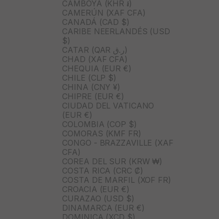
CAMBOYA (KHR ៛)
CAMERÚN (XAF CFA)
CANADÁ (CAD $)
CARIBE NEERLANDÉS (USD
$)
CATAR (QAR ر.ق)
CHAD (XAF CFA)
CHEQUIA (EUR €)
CHILE (CLP $)
CHINA (CNY ¥)
CHIPRE (EUR €)
CIUDAD DEL VATICANO
(EUR €)
COLOMBIA (COP $)
COMORAS (KMF FR)
CONGO - BRAZZAVILLE (XAF
CFA)
COREA DEL SUR (KRW ₩)
COSTA RICA (CRC ₡)
COSTA DE MARFIL (XOF FR)
CROACIA (EUR €)
CURAZAO (USD $)
DINAMARCA (EUR €)
DOMINICA (XCD $)