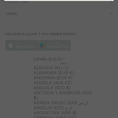
POLÍN ET MOI
­ LEGAL
DESCARGA LA APP | 10% PRIMER PEDIDO
ESPAÑA (EUR €)
PAÍS
ALBANIA (ALL L)
ALEMANIA (EUR €)
ANDORRA (EUR €)
ANGOLA (AOA KZ)
ANGUILA (XCD $)
ANTIGUA Y BARBUDA (XCD
$)
ARABIA SAUDÍ (SAR ر.س)
ARGELIA (DZD د.ج)
ARGENTINA (ARS $)
ARMENIA (AMD ԴՐ.)