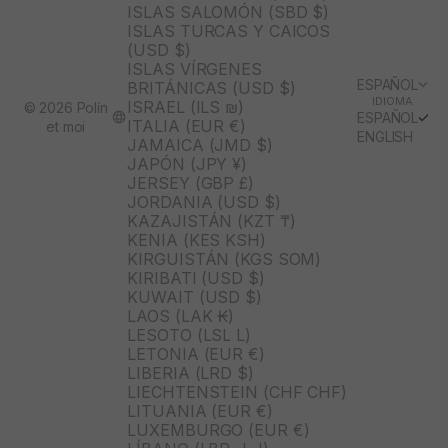
ISLAS SALOMÓN (SBD $)
ISLAS TURCAS Y CAICOS
(USD $)
ISLAS VÍRGENES
ESPAÑOL
BRITÁNICAS (USD $)
IDIOMA
ISRAEL (ILS ₪)
© 2026 Polín
ESPAÑOL
ITALIA (EUR €)
et moi
ENGLISH
JAMAICA (JMD $)
JAPÓN (JPY ¥)
JERSEY (GBP £)
JORDANIA (USD $)
KAZAJISTÁN (KZT ₸)
KENIA (KES KSH)
KIRGUISTÁN (KGS SOM)
KIRIBATI (USD $)
KUWAIT (USD $)
LAOS (LAK ₭)
LESOTO (LSL L)
LETONIA (EUR €)
LIBERIA (LRD $)
LIECHTENSTEIN (CHF CHF)
LITUANIA (EUR €)
LUXEMBURGO (EUR €)