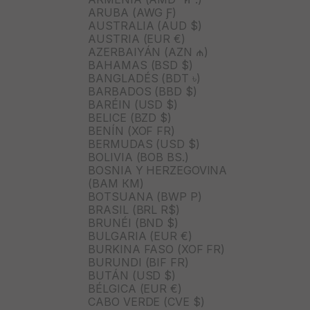
ARUBA (AWG Ƒ)
AUSTRALIA (AUD $)
AUSTRIA (EUR €)
AZERBAIYÁN (AZN ₼)
BAHAMAS (BSD $)
BANGLADÉS (BDT ৳)
BARBADOS (BBD $)
BARÉIN (USD $)
BELICE (BZD $)
BENÍN (XOF FR)
BERMUDAS (USD $)
BOLIVIA (BOB BS.)
BOSNIA Y HERZEGOVINA
(BAM КМ)
BOTSUANA (BWP P)
BRASIL (BRL R$)
BRUNÉI (BND $)
BULGARIA (EUR €)
BURKINA FASO (XOF FR)
BURUNDI (BIF FR)
BUTÁN (USD $)
BÉLGICA (EUR €)
CABO VERDE (CVE $)