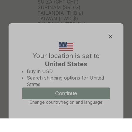
SUIZA (CHF CHF)
SURINAM (SRD $)
TAILANDIA (THB ฿)
TAIWÁN (TWD $)
TANZANIA (TZS SH)
TIMOR ORIENTAL (USD $)
TOGO (XOF FR)
TONGA (TOP T$)
TRINIDAD Y TOBAGO (TTD
$)
Your location is set to
TURKMENISTÁN (USD $)
United States
TURQUÍA (TRY ₺)
Change country/region
TUVALU (AUD $)
Buy in
USD
TÚNEZ (USD $)
Search shipping options for
United
UGANDA (UGX USH)
States
URUGUAY (UYU $U)
UZBEKISTÁN (UZS SO'M)
Continue
Continue
VANUATU (VUV VT)
Change country/region and language
Cancel
VENEZUELA (USD $)
VIETNAM (VND ₫)
WALLIS Y FUTUNA (XPF FR)
YIBUTI (DJF FDJ)
ZAMBIA (ZMW K)
ZIMBABUE (USD $)