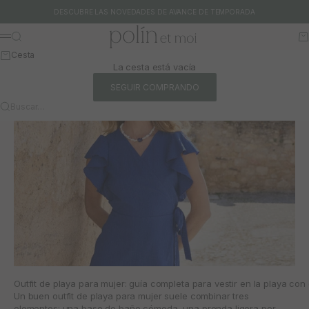
Ir al contenido
DESCUBRE LAS NOVEDADES DE AVANCE DE TEMPORADA
Polín et moi
Buscar
Ca
Menú
Cesta
La cesta está vacía
SEGUIR COMPRANDO
Buscar…
Outfit de playa para mujer: guía completa para vestir en la playa con 
Un buen outfit de playa para mujer suele combinar tres
elementos: una base de baño cómoda, una prenda ligera por