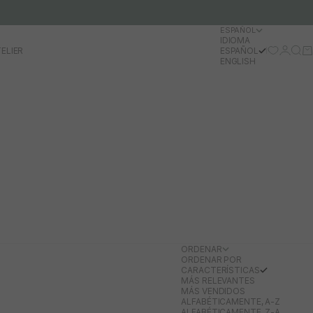
ESPAÑOL
IDIOMA
Iniciar 
Busc
Ca
ELIER
ESPAÑOL
ENGLISH
ORDENAR
ORDENAR POR
CARACTERÍSTICAS
MÁS RELEVANTES
MÁS VENDIDOS
ALFABÉTICAMENTE, A-Z
ALFABÉTICAMENTE, Z-A