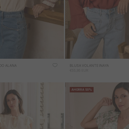
DO ALANA
BLUSA VOLANTE INAYA
RTA
PRECIO DE OFERTA
€55,95 EUR
AHORRA 50%