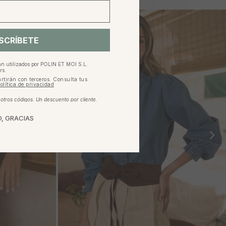
SCRÍBETE
an utilizados por POLIN ET MOI S.L.
rs.
rtirán con terceros. Consulta tus
olítica de privacidad
tros códigos. Un descuento por cliente.
, GRACIAS