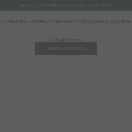
DESCUBRE LAS NOVEDADES DE AVANCE DE TEMPORADA
TE FINAL HASTA -60%
INVITADA
NEW IN
ROPA
NOVIA
CALZADO
ACCESORIOS
AT
La cesta está vacía
SEGUIR COMPRANDO