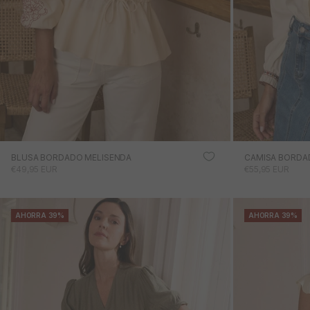
BLUSA BORDADO MELISENDA
CAMISA BORDA
PRECIO DE OFERTA
PRECIO DE OFE
€49,95 EUR
€55,95 EUR
AHORRA 39%
AHORRA 39%