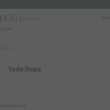
Ir al contenido
Polín et moi
REMA
Cesta
Buscar…
Todo Ropa
439 PRODUCTOS