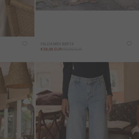
FALDA MIDI BERTA
PRECIO DE OFERTA
PRECIO NORMAL
€38,99 EUR
€55,95 EUR