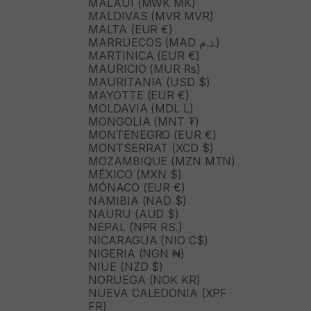
MALAUI (MWK MK)
MALDIVAS (MVR MVR)
MALTA (EUR €)
MARRUECOS (MAD د.م.)
MARTINICA (EUR €)
MAURICIO (MUR ₨)
MAURITANIA (USD $)
MAYOTTE (EUR €)
MOLDAVIA (MDL L)
MONGOLIA (MNT ₮)
MONTENEGRO (EUR €)
MONTSERRAT (XCD $)
MOZAMBIQUE (MZN MTN)
MÉXICO (MXN $)
MÓNACO (EUR €)
NAMIBIA (NAD $)
NAURU (AUD $)
NEPAL (NPR RS.)
NICARAGUA (NIO C$)
NIGERIA (NGN ₦)
NIUE (NZD $)
NORUEGA (NOK KR)
NUEVA CALEDONIA (XPF
FR)