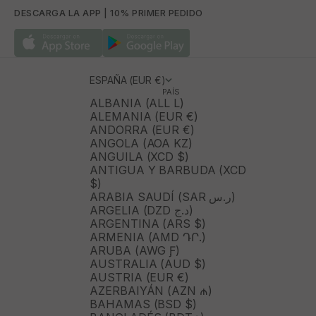
DESCARGA LA APP | 10% PRIMER PEDIDO
ESPAÑA (EUR €)
PAÍS
ALBANIA (ALL L)
ALEMANIA (EUR €)
ANDORRA (EUR €)
ANGOLA (AOA KZ)
ANGUILA (XCD $)
ANTIGUA Y BARBUDA (XCD
$)
ARABIA SAUDÍ (SAR ر.س)
ARGELIA (DZD د.ج)
ARGENTINA (ARS $)
ARMENIA (AMD ԴՐ.)
ARUBA (AWG Ƒ)
AUSTRALIA (AUD $)
AUSTRIA (EUR €)
AZERBAIYÁN (AZN ₼)
BAHAMAS (BSD $)