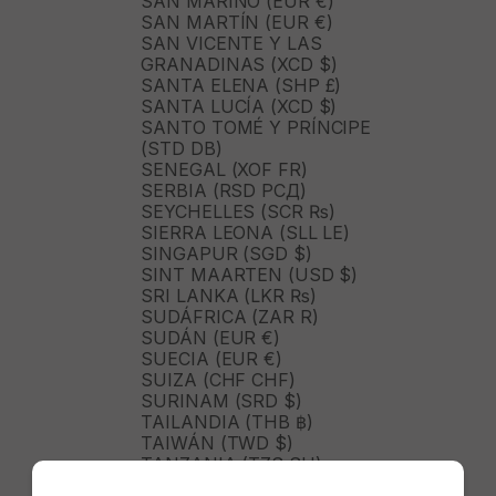
SAN MARINO (EUR €)
SAN MARTÍN (EUR €)
SAN VICENTE Y LAS
GRANADINAS (XCD $)
SANTA ELENA (SHP £)
SANTA LUCÍA (XCD $)
SANTO TOMÉ Y PRÍNCIPE
(STD DB)
SENEGAL (XOF FR)
SERBIA (RSD РСД)
SEYCHELLES (SCR ₨)
SIERRA LEONA (SLL LE)
SINGAPUR (SGD $)
SINT MAARTEN (USD $)
SRI LANKA (LKR ₨)
SUDÁFRICA (ZAR R)
SUDÁN (EUR €)
SUECIA (EUR €)
SUIZA (CHF CHF)
SURINAM (SRD $)
TAILANDIA (THB ฿)
TAIWÁN (TWD $)
TANZANIA (TZS SH)
TIMOR ORIENTAL (USD $)