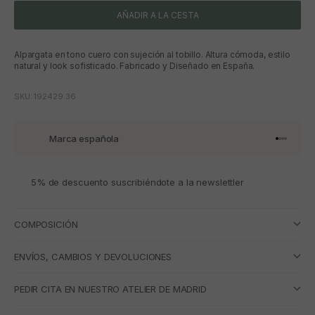
AÑADIR A LA CESTA
Alpargata en tono cuero con sujeción al tobillo. Altura cómoda, estilo
natural y look sofisticado. Fabricado y Diseñado en España.
SKU: 192429.36
Marca española
Ir al artí
Ir al art
Ir al art
Ir al ar
5% de descuento suscribiéndote a la newslettler
COMPOSICIÓN
ENVÍOS, CAMBIOS Y DEVOLUCIONES
PEDIR CITA EN NUESTRO ATELIER DE MADRID