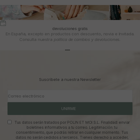
devoluciones gratis
En España, excepto en productos con descuento, novia e Invitada.
Consulta nuestra
política de cambios y devoluciones.
Ir al artículo 1
Ir al artículo 2
Ir al artículo 3
Suscríbete a nuestra Newsletter
Correo electrónico
UNIRME
Tus datos serán tratados por POLIN ET MOI S.L. Finalidad: enviar
boletines informativos a tu correo. Legitimación: tu
consentimiento, que podrás retirar en cualquier momento. Tus
datos no serán cedidos a terceros. Tienes derecho a acceder,