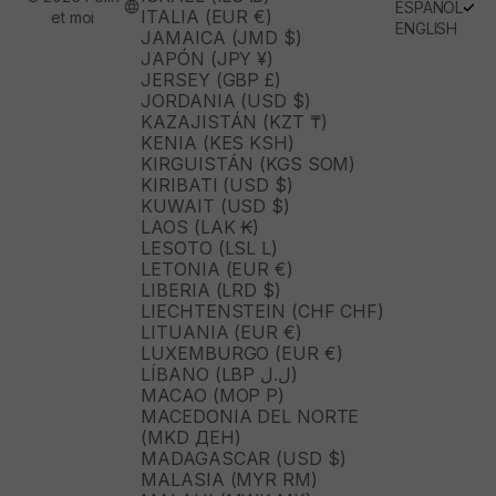
ESPAÑOL
ITALIA (EUR €)
et moi
ENGLISH
JAMAICA (JMD $)
JAPÓN (JPY ¥)
JERSEY (GBP £)
JORDANIA (USD $)
KAZAJISTÁN (KZT ₸)
KENIA (KES KSH)
KIRGUISTÁN (KGS SOM)
KIRIBATI (USD $)
KUWAIT (USD $)
LAOS (LAK ₭)
LESOTO (LSL L)
LETONIA (EUR €)
LIBERIA (LRD $)
LIECHTENSTEIN (CHF CHF)
LITUANIA (EUR €)
LUXEMBURGO (EUR €)
LÍBANO (LBP ل.ل)
MACAO (MOP P)
MACEDONIA DEL NORTE
(MKD ДЕН)
MADAGASCAR (USD $)
MALASIA (MYR RM)