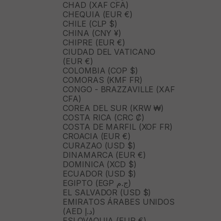
CHAD (XAF CFA)
CHEQUIA (EUR €)
CHILE (CLP $)
CHINA (CNY ¥)
CHIPRE (EUR €)
CIUDAD DEL VATICANO
(EUR €)
COLOMBIA (COP $)
COMORAS (KMF FR)
CONGO - BRAZZAVILLE (XAF
CFA)
COREA DEL SUR (KRW ₩)
COSTA RICA (CRC ₡)
COSTA DE MARFIL (XOF FR)
CROACIA (EUR €)
CURAZAO (USD $)
DINAMARCA (EUR €)
DOMINICA (XCD $)
ECUADOR (USD $)
EGIPTO (EGP ج.م)
EL SALVADOR (USD $)
EMIRATOS ÁRABES UNIDOS
(AED د.إ)
ESLOVAQUIA (EUR €)