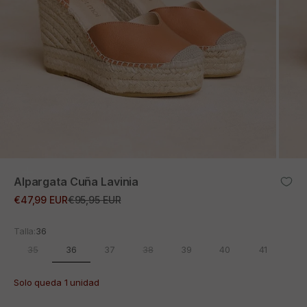
ZOOM
Alpargata Cuña Lavinia
Precio de oferta
Precio normal
€47,99 EUR
€95,95 EUR
Talla:
36
36
35
37
38
39
40
41
Solo queda 1 unidad