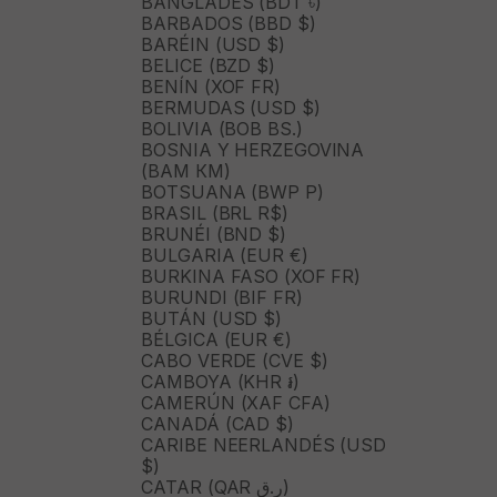
BANGLADÉS (BDT ৳)
BARBADOS (BBD $)
BARÉIN (USD $)
BELICE (BZD $)
BENÍN (XOF FR)
BERMUDAS (USD $)
BOLIVIA (BOB BS.)
BOSNIA Y HERZEGOVINA
(BAM КМ)
BOTSUANA (BWP P)
BRASIL (BRL R$)
BRUNÉI (BND $)
BULGARIA (EUR €)
BURKINA FASO (XOF FR)
BURUNDI (BIF FR)
BUTÁN (USD $)
BÉLGICA (EUR €)
CABO VERDE (CVE $)
CAMBOYA (KHR ៛)
CAMERÚN (XAF CFA)
CANADÁ (CAD $)
CARIBE NEERLANDÉS (USD
$)
CATAR (QAR ر.ق)