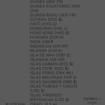
GUINEA (GNF FR)
GUINEA ECUATORIAL (XAF
CFA)
GUINEA-BISÁU (XOF FR)
GUYANA (GYD $)
HAITÍ (HTG G)
HONDURAS (HNL L)
HONG KONG (HKD $)
HUNGRÍA (EUR €)
INDIA (INR ₹)
INDONESIA (IDR RP)
IRLANDA (EUR €)
ISLA DE MAN (GBP £)
ISLANDIA (ISK KR)
ISLAS CAIMÁN (KYD $)
ISLAS COOK (NZD $)
ISLAS FEROE (DKK KR.)
ISLAS MALVINAS (FKP £)
ISLAS SALOMÓN (SBD $)
ISLAS TURCAS Y CAICOS
(USD $)
ISLAS VÍRGENES
ESPAÑOL
BRITÁNICAS (USD $)
IDIOMA
ISRAEL (ILS ₪)
© 2026 Polín