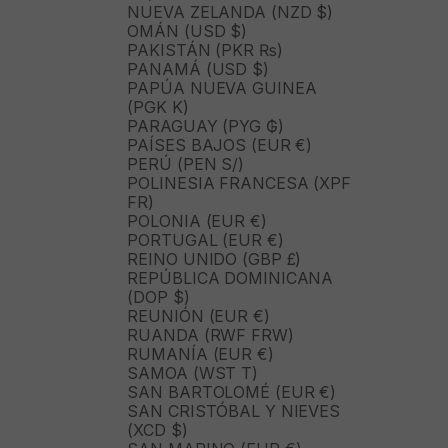
NUEVA ZELANDA (NZD $)
OMÁN (USD $)
PAKISTÁN (PKR ₨)
PANAMÁ (USD $)
PAPÚA NUEVA GUINEA
(PGK K)
PARAGUAY (PYG ₲)
PAÍSES BAJOS (EUR €)
PERÚ (PEN S/)
POLINESIA FRANCESA (XPF
FR)
POLONIA (EUR €)
PORTUGAL (EUR €)
REINO UNIDO (GBP £)
REPÚBLICA DOMINICANA
(DOP $)
REUNIÓN (EUR €)
RUANDA (RWF FRW)
RUMANÍA (EUR €)
SAMOA (WST T)
SAN BARTOLOMÉ (EUR €)
SAN CRISTÓBAL Y NIEVES
(XCD $)