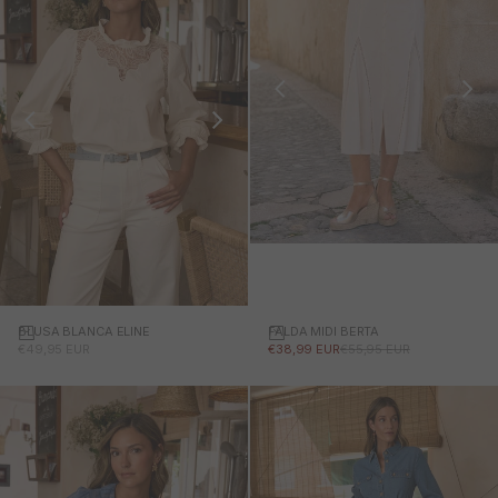
FALDA MIDI BERTA
BLUSA BLANCA ELINE
PRECIO DE OFERTA
PRECIO NORMAL
PRECIO DE OFERTA
€38,99 EUR
€55,95 EUR
€49,95 EUR