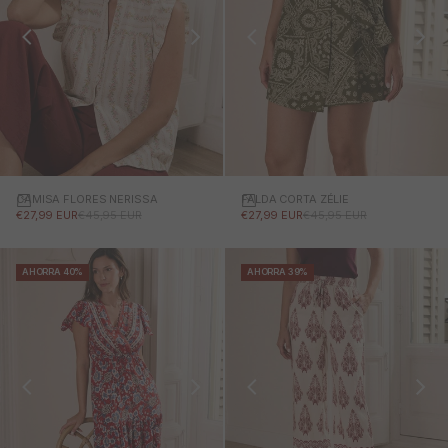
CAMISA FLORES NERISSA
FALDA CORTA ZÉLIE
PRECIO DE OFERTA
PRECIO NORMAL
PRECIO DE OFERTA
PRECIO NORMAL
€27,99 EUR
€45,95 EUR
€27,99 EUR
€45,95 EUR
AHORRA 40%
AHORRA 39%