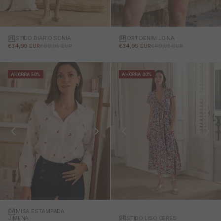
VESTIDO DIARIO SONIA
SHORT DENIM LOINA
PRECIO DE OFERTA
PRECIO NORMAL
PRECIO DE OFERTA
PRECIO NORMAL
€34,99 EUR
€69,95 EUR
€34,99 EUR
€49,95 EUR
AHORRA 50%
AHORRA 40%
CAMISA ESTAMPADA
VESTIDO LISO CERES
JIMENA