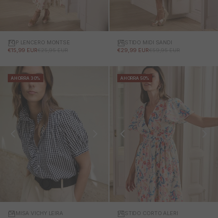
TOP LENCERO MONTSE
VESTIDO MIDI SANDI
PRECIO DE OFERTA
PRECIO NORMAL
PRECIO DE OFERTA
PRECIO NORMAL
€15,99 EUR
€25,95 EUR
€29,99 EUR
€59,95 EUR
AHORRA 30%
AHORRA 50%
CAMISA VICHY LEIRA
VESTIDO CORTO ALERI