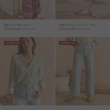
VESTIDO MIDI ZOYA
PANTALÓN FLUIDO ESTHER
PRECIO DE OFERTA
PRECIO NORMAL
PRECIO DE OFERTA
PRECIO NORMAL
€35,99 EUR
€59,95 EUR
€27,99 EUR
€45,95 EUR
AHORRA 50%
AHORRA 30%