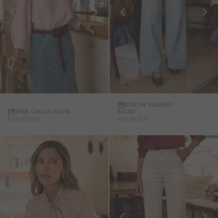
PANTALÓN VAQUERO
CAMISA CUELLO SILVIA
ALESS
PRECIO DE OFERTA
PRECIO DE OFERTA
€49,95 EUR
€59,95 EUR