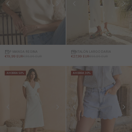
TOP MANGA REGINA
PANTALÓN LARGO DARIA
PRECIO DE OFERTA
PRECIO NORMAL
PRECIO DE OFERTA
PRECIO NORMAL
€19,99 EUR
€39,95 EUR
€27,99 EUR
€55,95 EUR
AHORRA 50%
AHORRA 30%