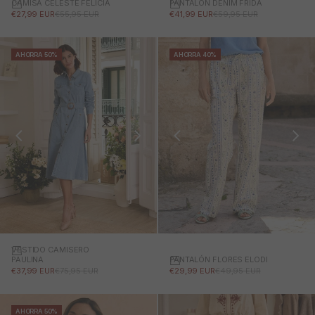
CAMISA CELESTE FELICIA
PANTALÓN DENIM FRIDA
PRECIO DE OFERTA
PRECIO NORMAL
PRECIO DE OFERTA
PRECIO NORMAL
€27,99 EUR
€55,95 EUR
€41,99 EUR
€59,95 EUR
AHORRA 50%
AHORRA 40%
VESTIDO CAMISERO
PANTALÓN FLORES ELODI
PAULINA
PRECIO DE OFERTA
PRECIO NORMAL
PRECIO DE OFERTA
PRECIO NORMAL
€29,99 EUR
€49,95 EUR
€37,99 EUR
€75,95 EUR
AHORRA 50%