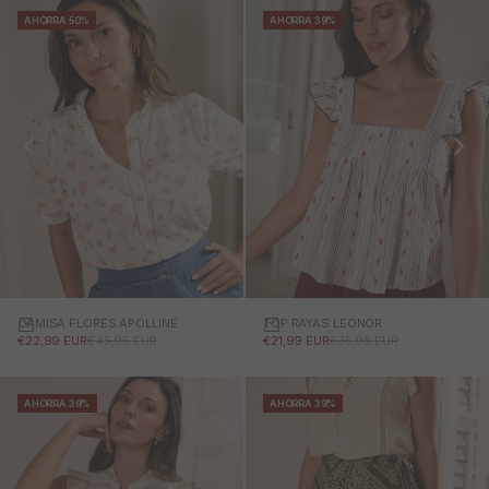
AHORRA 50%
AHORRA 39%
CAMISA FLORES APOLLINE
TOP RAYAS LEONOR
PRECIO DE OFERTA
PRECIO NORMAL
PRECIO DE OFERTA
PRECIO NORMAL
€22,99 EUR
€45,95 EUR
€21,99 EUR
€35,95 EUR
AHORRA 39%
AHORRA 39%