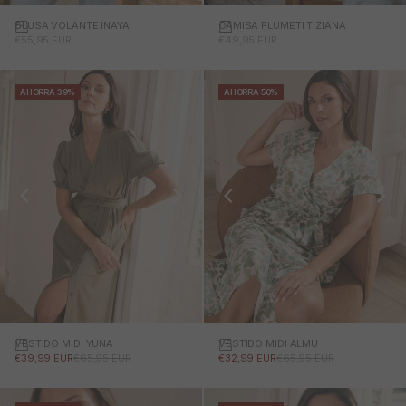
BLUSA VOLANTE INAYA
CAMISA PLUMETI TIZIANA
PRECIO DE OFERTA
PRECIO DE OFERTA
€55,95 EUR
€49,95 EUR
AHORRA 39%
AHORRA 50%
VESTIDO MIDI YUNA
VESTIDO MIDI ALMU
PRECIO DE OFERTA
PRECIO NORMAL
PRECIO DE OFERTA
PRECIO NORMAL
€39,99 EUR
€65,95 EUR
€32,99 EUR
€65,95 EUR