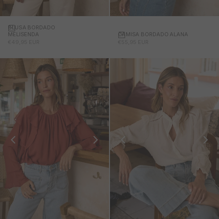
BLUSA BORDADO
CAMISA BORDADO ALANA
MELISENDA
PRECIO DE OFERTA
PRECIO DE OFERTA
€55,95 EUR
€49,95 EUR