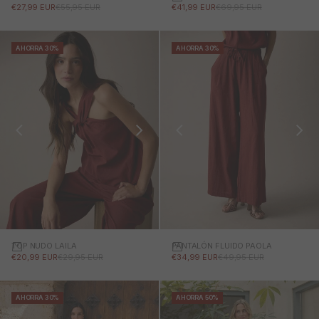
PRECIO DE OFERTA
PRECIO NORMAL
PRECIO DE OFERTA
PRECIO NORMAL
€41,99 EUR
€69,95 EUR
€27,99 EUR
€55,95 EUR
AHORRA 30%
AHORRA 30%
TOP NUDO LAILA
PANTALÓN FLUIDO PAOLA
PRECIO DE OFERTA
PRECIO NORMAL
PRECIO DE OFERTA
PRECIO NORMAL
€20,99 EUR
€29,95 EUR
€34,99 EUR
€49,95 EUR
AHORRA 30%
AHORRA 50%