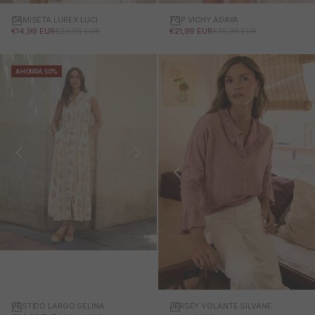
CAMISETA LUREX LUCI
TOP VICHY ADAYA
PRECIO DE OFERTA
PRECIO NORMAL
PRECIO DE OFERTA
PRECIO NORMAL
€14,99 EUR
€29,95 EUR
€21,99 EUR
€35,95 EUR
AHORRA 50%
VESTIDO LARGO SELINA
JERSÉY VOLANTE SILVANE