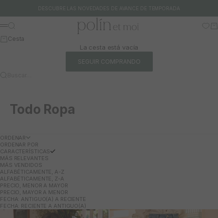
Ir al contenido
DESCUBRE LAS NOVEDADES DE AVANCE DE TEMPORADA
Polín et moi
Buscar
Ca
Menú
Cesta
La cesta está vacía
SEGUIR COMPRANDO
Buscar…
Todo Ropa
ORDENAR
ORDENAR POR
CARACTERÍSTICAS
MÁS RELEVANTES
MÁS VENDIDOS
ALFABÉTICAMENTE, A-Z
ALFABÉTICAMENTE, Z-A
PRECIO, MENOR A MAYOR
PRECIO, MAYOR A MENOR
FECHA: ANTIGUO(A) A RECIENTE
FECHA: RECIENTE A ANTIGUO(A)