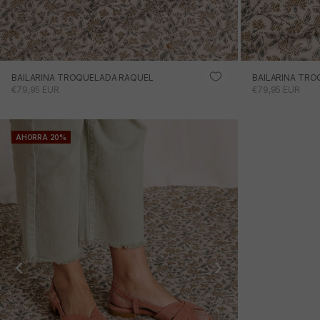
BAILARINA TROQUELADA RAQUEL
BAILARINA TRO
PRECIO DE OFERTA
PRECIO DE OFE
€79,95 EUR
€79,95 EUR
AHORRA 20%