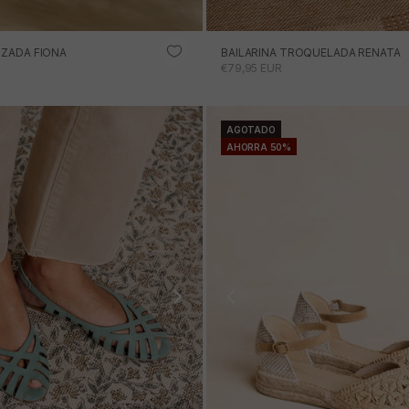
NZADA FIONA
BAILARINA TROQUELADA RENATA
RTA
PRECIO DE OFERTA
€79,95 EUR
AGOTADO
AHORRA 50%