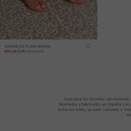
SANDALIAS PLANA MAKKIA
PRECIO DE OFERTA
PRECIO NORMAL
€60,99 EUR
€75,95 EUR
Descubre los favoritos del momento d
diseñados y fabricados en España con p
todos tus looks, ya sean casuales o más
mo