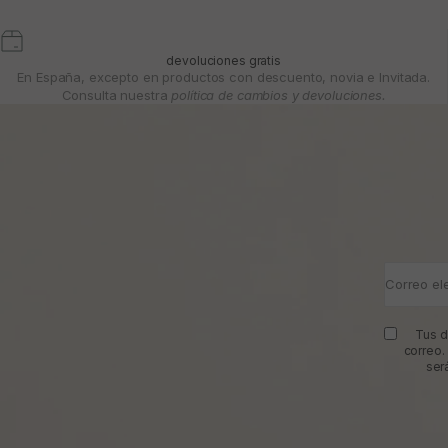
devoluciones gratis
En España, excepto en productos con descuento, novia e Invitada.
Consulta nuestra
política de cambios y devoluciones.
Correo el
Tus d
correo.
ser