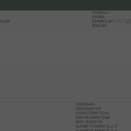
ESPAÑOL
IDIOMA
Iniciar 
Busc
Ca
ELIER
ESPAÑOL
ENGLISH
ORDENAR
ORDENAR POR
CARACTERÍSTICAS
MÁS RELEVANTES
MÁS VENDIDOS
ALFABÉTICAMENTE, A-Z
ALFABÉTICAMENTE, Z-A