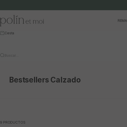
Ir al contenido
Polín et moi
REMA
Cesta
Buscar…
Bestsellers Calzado
9 PRODUCTOS