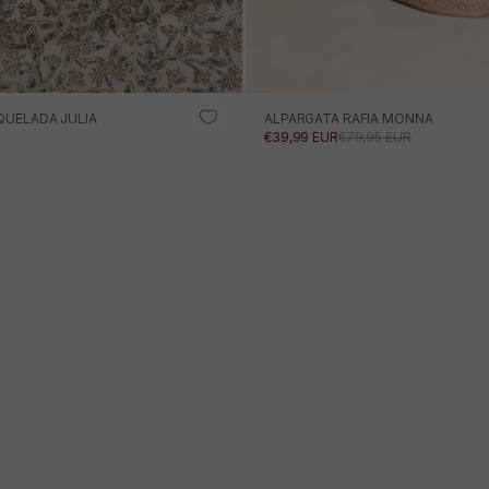
QUELADA JULIA
ALPARGATA RAFIA MONNA
RTA
PRECIO DE OFERTA
PRECIO NORMAL
€39,99 EUR
€79,95 EUR