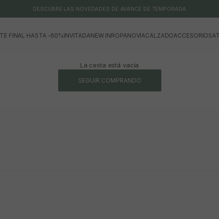
DESCUBRE LAS NOVEDADES DE AVANCE DE TEMPORADA
TE FINAL HASTA -60%
INVITADA
NEW IN
ROPA
NOVIA
CALZADO
ACCESORIOS
AT
La cesta está vacía
SEGUIR COMPRANDO