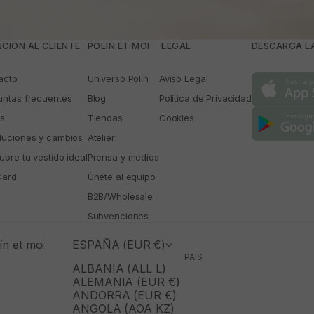
CIÓN AL CLIENTE
POLÍN ET MOI
­ LEGAL
DESCARGA LA
acto
Universo Polín
Aviso Legal
untas frecuentes
Blog
Política de Privacidad
os
Tiendas
Cookies
luciones y cambios
Atelier
bre tu vestido ideal
Prensa y medios
Card
Únete al equipo
B2B/Wholesale
Subvenciones
n et moi
ESPAÑA (EUR €)
PAÍS
ALBANIA (ALL L)
ALEMANIA (EUR €)
ANDORRA (EUR €)
ANGOLA (AOA KZ)