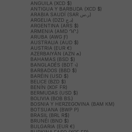
ANGUILA (XCD $)
ANTIGUA Y BARBUDA (XCD $)
ARABIA SAUDÍ (SAR ر.س)
ARGELIA (DZD د.ج)
ARGENTINA (ARS $)
ARMENIA (AMD ԴՐ.)
ARUBA (AWG Ƒ)
AUSTRALIA (AUD $)
AUSTRIA (EUR €)
AZERBAIYÁN (AZN ₼)
BAHAMAS (BSD $)
BANGLADÉS (BDT ৳)
BARBADOS (BBD $)
BARÉIN (USD $)
BELICE (BZD $)
BENÍN (XOF FR)
BERMUDAS (USD $)
BOLIVIA (BOB BS.)
BOSNIA Y HERZEGOVINA (BAM КМ)
BOTSUANA (BWP P)
BRASIL (BRL R$)
BRUNÉI (BND $)
BULGARIA (EUR €)
BURKINA FASO (XOF FR)