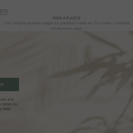
PAGA A PLAZOS
Con SeQura puedes pagar tus pedidos hasta en 12 cuotas. Consulta
condiciones
aquí.
ME
vos a tu
s datos no
s.
Más