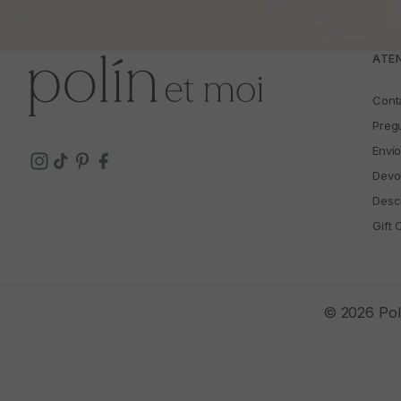
ATEN
Cont
Preg
Enví
Devo
Descu
Gift 
© 2026 Polí