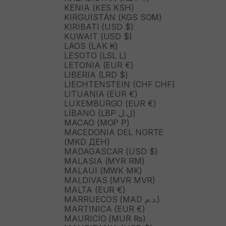
KENIA (KES KSH)
KIRGUISTÁN (KGS SOM)
KIRIBATI (USD $)
KUWAIT (USD $)
LAOS (LAK ₭)
LESOTO (LSL L)
LETONIA (EUR €)
LIBERIA (LRD $)
LIECHTENSTEIN (CHF CHF)
LITUANIA (EUR €)
LUXEMBURGO (EUR €)
LÍBANO (LBP ل.ل)
MACAO (MOP P)
MACEDONIA DEL NORTE
(MKD ДЕН)
MADAGASCAR (USD $)
MALASIA (MYR RM)
MALAUI (MWK MK)
MALDIVAS (MVR MVR)
MALTA (EUR €)
MARRUECOS (MAD د.م.)
MARTINICA (EUR €)
MAURICIO (MUR ₨)