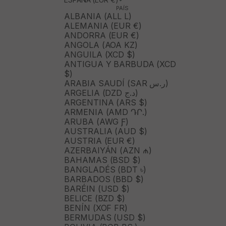
PAÍS
ALBANIA (ALL L)
ALEMANIA (EUR €)
ANDORRA (EUR €)
ANGOLA (AOA KZ)
ANGUILA (XCD $)
ANTIGUA Y BARBUDA (XCD
$)
ARABIA SAUDÍ (SAR ر.س)
ARGELIA (DZD د.ج)
ARGENTINA (ARS $)
ARMENIA (AMD ԴՐ.)
ARUBA (AWG Ƒ)
AUSTRALIA (AUD $)
AUSTRIA (EUR €)
AZERBAIYÁN (AZN ₼)
BAHAMAS (BSD $)
BANGLADÉS (BDT ৳)
BARBADOS (BBD $)
BARÉIN (USD $)
BELICE (BZD $)
BENÍN (XOF FR)
BERMUDAS (USD $)