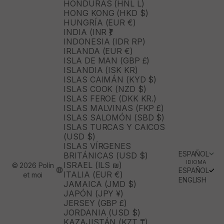
HONDURAS (HNL L)
HONG KONG (HKD $)
HUNGRÍA (EUR €)
INDIA (INR ₹)
INDONESIA (IDR RP)
IRLANDA (EUR €)
ISLA DE MAN (GBP £)
ISLANDIA (ISK KR)
ISLAS CAIMÁN (KYD $)
ISLAS COOK (NZD $)
ISLAS FEROE (DKK KR.)
ISLAS MALVINAS (FKP £)
ISLAS SALOMÓN (SBD $)
ISLAS TURCAS Y CAICOS
(USD $)
ISLAS VÍRGENES
ESPAÑOL
BRITÁNICAS (USD $)
IDIOMA
ISRAEL (ILS ₪)
© 2026 Polín
ESPAÑOL
ITALIA (EUR €)
et moi
ENGLISH
JAMAICA (JMD $)
JAPÓN (JPY ¥)
JERSEY (GBP £)
JORDANIA (USD $)
KAZAJISTÁN (KZT ₸)