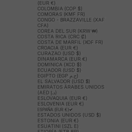
(EUR €)
COLOMBIA (COP $)
COMORAS (KMF FR)
CONGO - BRAZZAVILLE (XAF
CFA)
COREA DEL SUR (KRW ₩)
COSTA RICA (CRC ₡)
COSTA DE MARFIL (XOF FR)
CROACIA (EUR €)
CURAZAO (USD $)
DINAMARCA (EUR €)
DOMINICA (XCD $)
ECUADOR (USD $)
EGIPTO (EGP ج.م)
EL SALVADOR (USD $)
EMIRATOS ÁRABES UNIDOS
(AED د.إ)
ESLOVAQUIA (EUR €)
ESLOVENIA (EUR €)
ESPAÑA (EUR €)
ESTADOS UNIDOS (USD $)
ESTONIA (EUR €)
ESUATINI (SZL E)
ETIOPÍA (ETB BR)