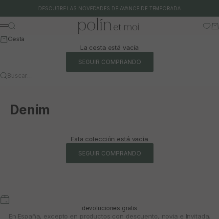
Ir al contenido
DESCUBRE LAS NOVEDADES DE AVANCE DE TEMPORADA
Polín et moi
Buscar
Ca
Menú
Cesta
La cesta está vacía
SEGUIR COMPRANDO
Buscar…
Denim
Esta colección está vacía
SEGUIR COMPRANDO
devoluciones gratis
En España, excepto en productos con descuento, novia e Invitada.