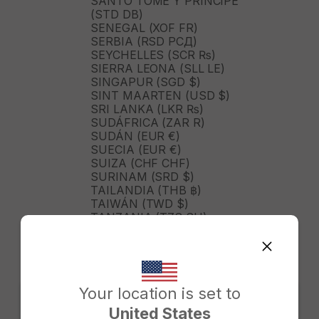
SANTO TOMÉ Y PRÍNCIPE
(STD DB)
SENEGAL (XOF FR)
SERBIA (RSD РСД)
SEYCHELLES (SCR ₨)
SIERRA LEONA (SLL LE)
SINGAPUR (SGD $)
SINT MAARTEN (USD $)
SRI LANKA (LKR ₨)
SUDÁFRICA (ZAR R)
SUDÁN (EUR €)
SUECIA (EUR €)
SUIZA (CHF CHF)
SURINAM (SRD $)
TAILANDIA (THB ฿)
TAIWÁN (TWD $)
TANZANIA (TZS SH)
TIMOR ORIENTAL (USD $)
TOGO (XOF FR)
TONGA (TOP T$)
TRINIDAD Y TOBAGO (TTD
$)
Your location is set to
TURKMENISTÁN (USD $)
United States
TURQUÍA (TRY ₺)