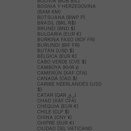
BOLIVIA (BOB BS.)
BOSNIA Y HERZEGOVINA
(BAM КМ)
BOTSUANA (BWP P)
BRASIL (BRL R$)
BRUNÉI (BND $)
BULGARIA (EUR €)
BURKINA FASO (XOF FR)
BURUNDI (BIF FR)
BUTÁN (USD $)
BÉLGICA (EUR €)
CABO VERDE (CVE $)
CAMBOYA (KHR ៛)
CAMERÚN (XAF CFA)
CANADÁ (CAD $)
CARIBE NEERLANDÉS (USD
$)
CATAR (QAR ر.ق)
CHAD (XAF CFA)
CHEQUIA (EUR €)
CHILE (CLP $)
CHINA (CNY ¥)
CHIPRE (EUR €)
CIUDAD DEL VATICANO