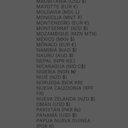
MAURITANIA (USD $)
MAYOTTE (EUR €)
MOLDAVIA (MDL L)
MONGOLIA (MNT ₮)
MONTENEGRO (EUR €)
MONTSERRAT (XCD $)
MOZAMBIQUE (MZN MTN)
MÉXICO (MXN $)
MÓNACO (EUR €)
NAMIBIA (NAD $)
NAURU (AUD $)
NEPAL (NPR RS.)
NICARAGUA (NIO C$)
NIGERIA (NGN ₦)
NIUE (NZD $)
NORUEGA (NOK KR)
NUEVA CALEDONIA (XPF
FR)
NUEVA ZELANDA (NZD $)
OMÁN (USD $)
PAKISTÁN (PKR ₨)
PANAMÁ (USD $)
PAPÚA NUEVA GUINEA
(PGK K)