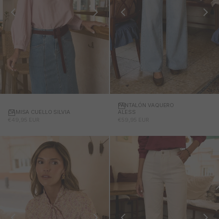
PANTALÓN VAQUERO
CAMISA CUELLO SILVIA
ALESS
PRECIO DE OFERTA
PRECIO DE OFERTA
€49,95 EUR
€59,95 EUR