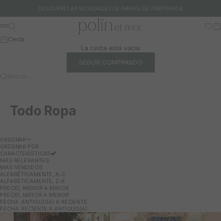
Ir al contenido
DESCUBRE LAS NOVEDADES DE AVANCE DE TEMPORADA
Polín et moi
Buscar
Ca
Menú
Cesta
La cesta está vacía
SEGUIR COMPRANDO
Buscar…
Todo Ropa
ORDENAR
ORDENAR POR
CARACTERÍSTICAS
MÁS RELEVANTES
MÁS VENDIDOS
ALFABÉTICAMENTE, A-Z
ALFABÉTICAMENTE, Z-A
PRECIO, MENOR A MAYOR
PRECIO, MAYOR A MENOR
FECHA: ANTIGUO(A) A RECIENTE
FECHA: RECIENTE A ANTIGUO(A)