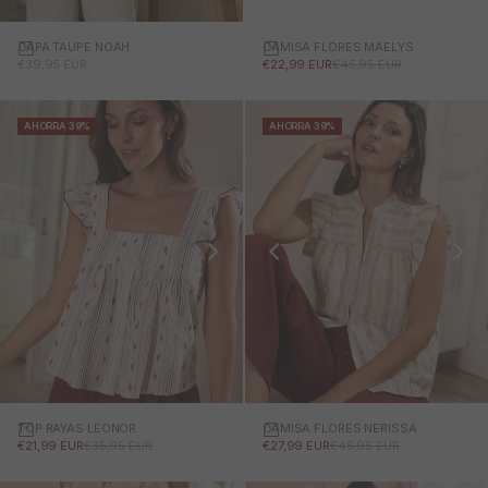
CAMISA FLORES MAELYS
CAPA TAUPE NOAH
PRECIO DE OFERTA
PRECIO NORMAL
PRECIO DE OFERTA
€22,99 EUR
€45,95 EUR
€39,95 EUR
AHORRA 39%
AHORRA 39%
TOP RAYAS LEONOR
CAMISA FLORES NERISSA
PRECIO DE OFERTA
PRECIO NORMAL
PRECIO DE OFERTA
PRECIO NORMAL
€21,99 EUR
€35,95 EUR
€27,99 EUR
€45,95 EUR