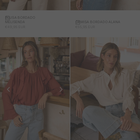
BLUSA BORDADO
CAMISA BORDADO ALANA
MELISENDA
PRECIO DE OFERTA
PRECIO DE OFERTA
€55,95 EUR
€49,95 EUR