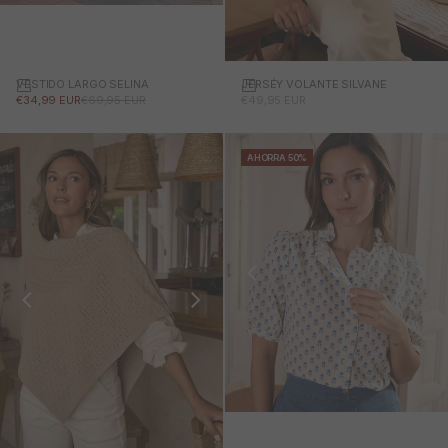
VESTIDO LARGO SELINA
JERSÉY VOLANTE SILVANE
PRECIO DE OFERTA
PRECIO NORMAL
PRECIO DE OFERTA
€34,99 EUR
€69,95 EUR
€49,95 EUR
AHORRA 50%