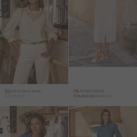
FALDA MIDI BERTA
BLUSA BLANCA ELINE
PRECIO DE OFERTA
PRECIO NORMAL
PRECIO DE OFERTA
€38,99 EUR
€55,95 EUR
€49,95 EUR