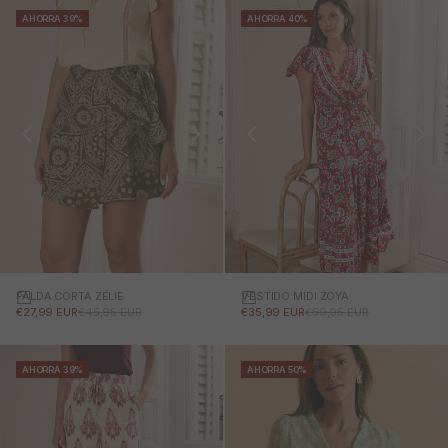
AHORRA 39%
AHORRA 40%
FALDA CORTA ZÉLIE
VESTIDO MIDI ZOYA
PRECIO DE OFERTA
PRECIO NORMAL
PRECIO DE OFERTA
PRECIO NORMAL
€27,99 EUR
€45,95 EUR
€35,99 EUR
€59,95 EUR
AHORRA 39%
AHORRA 50%