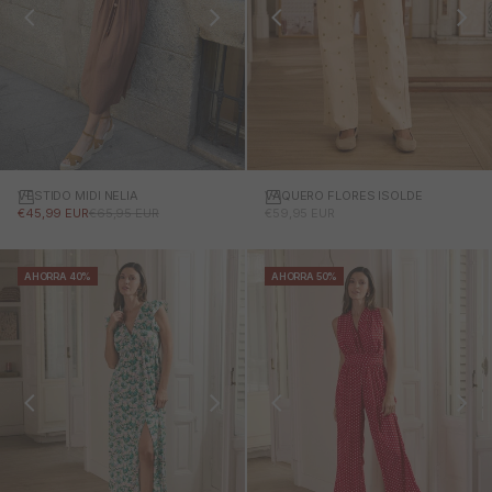
VESTIDO MIDI NELIA
VAQUERO FLORES ISOLDE
PRECIO DE OFERTA
PRECIO NORMAL
PRECIO DE OFERTA
€45,99 EUR
€65,95 EUR
€59,95 EUR
AHORRA 40%
AHORRA 50%