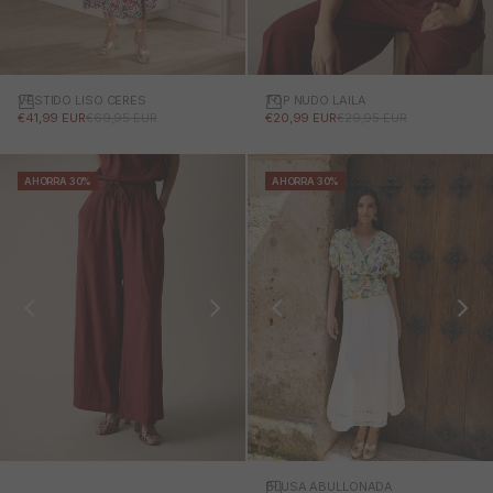
VESTIDO LISO CERES
TOP NUDO LAILA
PRECIO DE OFERTA
PRECIO NORMAL
PRECIO DE OFERTA
PRECIO NORMAL
€41,99 EUR
€69,95 EUR
€20,99 EUR
€29,95 EUR
AHORRA 30%
AHORRA 30%
BLUSA ABULLONADA