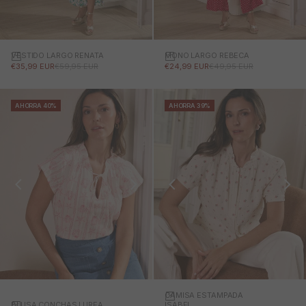
VESTIDO LARGO RENATA
MONO LARGO REBECA
PRECIO DE OFERTA
PRECIO NORMAL
PRECIO DE OFERTA
PRECIO NORMAL
€35,99 EUR
€59,95 EUR
€24,99 EUR
€49,95 EUR
AHORRA 40%
AHORRA 39%
CAMISA ESTAMPADA
BLUSA CONCHAS LUREA
ISABEL