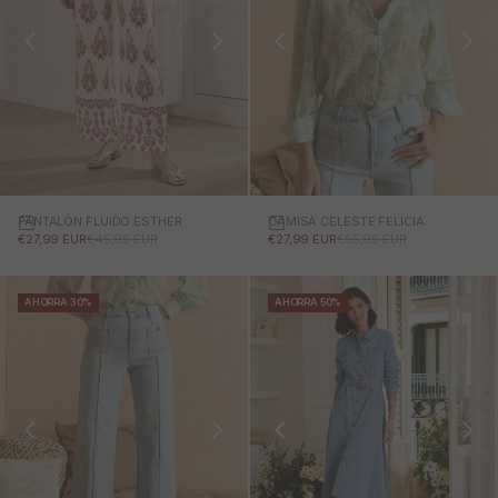
PANTALÓN FLUIDO ESTHER
CAMISA CELESTE FELICIA
PRECIO DE OFERTA
PRECIO NORMAL
PRECIO DE OFERTA
PRECIO NORMAL
€27,99 EUR
€45,95 EUR
€27,99 EUR
€55,95 EUR
AHORRA 30%
AHORRA 50%