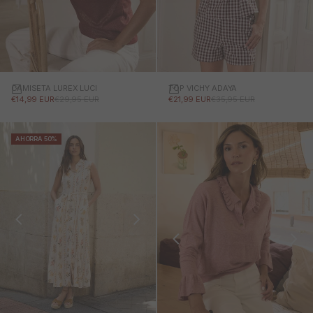
CAMISETA LUREX LUCI
TOP VICHY ADAYA
PRECIO DE OFERTA
PRECIO NORMAL
PRECIO DE OFERTA
PRECIO NORMAL
€14,99 EUR
€29,95 EUR
€21,99 EUR
€35,95 EUR
AHORRA 50%