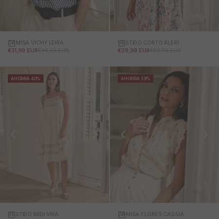
CAMISA VICHY LEIRA
VESTIDO CORTO ALERI
PRECIO DE OFERTA
PRECIO NORMAL
PRECIO DE OFERTA
PRECIO NORMAL
€31,99 EUR
€45,95 EUR
€29,99 EUR
€59,95 EUR
AHORRA 40%
AHORRA 39%
VESTIDO MIDI VIKA
CAMISA FLORES CASSIA