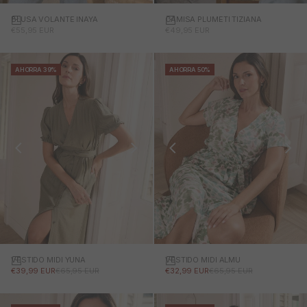
BLUSA VOLANTE INAYA
CAMISA PLUMETI TIZIANA
PRECIO DE OFERTA
PRECIO DE OFERTA
€55,95 EUR
€49,95 EUR
AHORRA 39%
AHORRA 50%
VESTIDO MIDI YUNA
VESTIDO MIDI ALMU
PRECIO DE OFERTA
PRECIO NORMAL
PRECIO DE OFERTA
PRECIO NORMAL
€39,99 EUR
€65,95 EUR
€32,99 EUR
€65,95 EUR