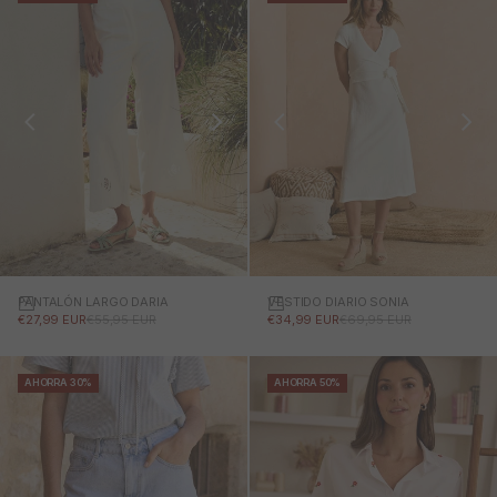
PANTALÓN LARGO DARIA
VESTIDO DIARIO SONIA
PRECIO DE OFERTA
PRECIO NORMAL
PRECIO DE OFERTA
PRECIO NORMAL
€27,99 EUR
€55,95 EUR
€34,99 EUR
€69,95 EUR
AHORRA 30%
AHORRA 50%