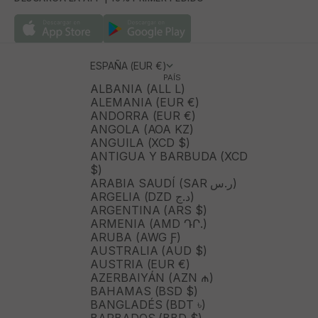
ESPAÑA (EUR €)
PAÍS
ALBANIA (ALL L)
ALEMANIA (EUR €)
ANDORRA (EUR €)
ANGOLA (AOA KZ)
ANGUILA (XCD $)
ANTIGUA Y BARBUDA (XCD
$)
ARABIA SAUDÍ (SAR ر.س)
ARGELIA (DZD د.ج)
ARGENTINA (ARS $)
ARMENIA (AMD ԴՐ.)
ARUBA (AWG Ƒ)
AUSTRALIA (AUD $)
AUSTRIA (EUR €)
AZERBAIYÁN (AZN ₼)
BAHAMAS (BSD $)
BANGLADÉS (BDT ৳)