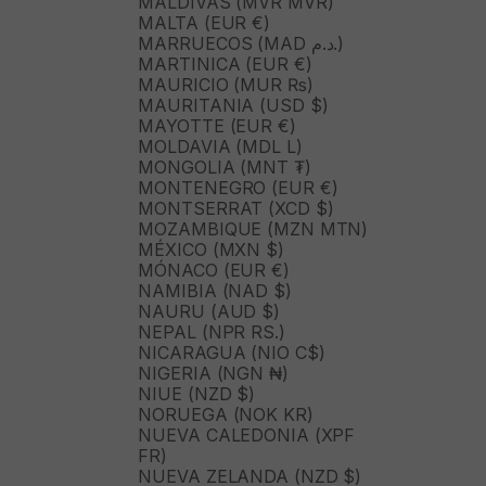
MALDIVAS (MVR MVR)
MALTA (EUR €)
MARRUECOS (MAD د.م.)
MARTINICA (EUR €)
MAURICIO (MUR ₨)
MAURITANIA (USD $)
MAYOTTE (EUR €)
MOLDAVIA (MDL L)
MONGOLIA (MNT ₮)
MONTENEGRO (EUR €)
MONTSERRAT (XCD $)
MOZAMBIQUE (MZN MTN)
MÉXICO (MXN $)
MÓNACO (EUR €)
NAMIBIA (NAD $)
NAURU (AUD $)
NEPAL (NPR RS.)
NICARAGUA (NIO C$)
NIGERIA (NGN ₦)
NIUE (NZD $)
NORUEGA (NOK KR)
NUEVA CALEDONIA (XPF
FR)
NUEVA ZELANDA (NZD $)