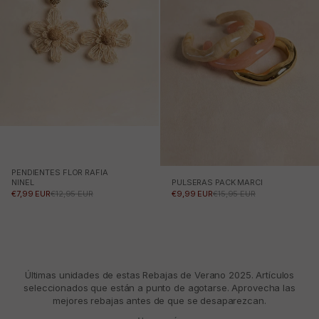
PENDIENTES FLOR RAFIA
NINEL
PULSERAS PACK MARCI
PRECIO DE OFERTA
PRECIO NORMAL
PRECIO DE OFERTA
PRECIO NORMAL
€7,99 EUR
€12,95 EUR
€9,99 EUR
€15,95 EUR
Últimas unidades de estas Rebajas de Verano 2025. Artículos
seleccionados que están a punto de agotarse. Aprovecha las
mejores rebajas antes de que se desaparezcan.