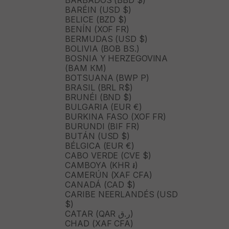
BARBADOS (BBD $)
BARÉIN (USD $)
BELICE (BZD $)
BENÍN (XOF FR)
BERMUDAS (USD $)
BOLIVIA (BOB BS.)
BOSNIA Y HERZEGOVINA
(BAM КМ)
BOTSUANA (BWP P)
BRASIL (BRL R$)
BRUNÉI (BND $)
BULGARIA (EUR €)
BURKINA FASO (XOF FR)
BURUNDI (BIF FR)
BUTÁN (USD $)
BÉLGICA (EUR €)
CABO VERDE (CVE $)
CAMBOYA (KHR ៛)
CAMERÚN (XAF CFA)
CANADÁ (CAD $)
CARIBE NEERLANDÉS (USD
$)
CATAR (QAR ر.ق)
CHAD (XAF CFA)