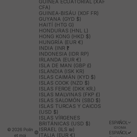
GUINEA ECUATORIAL (XAF
CFA)
GUINEA-BISÁU (XOF FR)
GUYANA (GYD $)
HAITÍ (HTG G)
HONDURAS (HNL L)
HONG KONG (HKD $)
HUNGRÍA (EUR €)
INDIA (INR ₹)
INDONESIA (IDR RP)
IRLANDA (EUR €)
ISLA DE MAN (GBP £)
ISLANDIA (ISK KR)
ISLAS CAIMÁN (KYD $)
ISLAS COOK (NZD $)
ISLAS FEROE (DKK KR.)
ISLAS MALVINAS (FKP £)
ISLAS SALOMÓN (SBD $)
ISLAS TURCAS Y CAICOS
(USD $)
ISLAS VÍRGENES
ESPAÑOL
BRITÁNICAS (USD $)
IDIOMA
ISRAEL (ILS ₪)
© 2026 Polín
ESPAÑOL
ITALIA (EUR €)
et moi