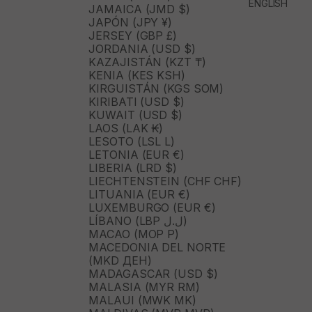
ENGLISH
JAMAICA (JMD $)
JAPÓN (JPY ¥)
JERSEY (GBP £)
JORDANIA (USD $)
KAZAJISTÁN (KZT ₸)
KENIA (KES KSH)
KIRGUISTÁN (KGS SOM)
KIRIBATI (USD $)
KUWAIT (USD $)
LAOS (LAK ₭)
LESOTO (LSL L)
LETONIA (EUR €)
LIBERIA (LRD $)
LIECHTENSTEIN (CHF CHF)
LITUANIA (EUR €)
LUXEMBURGO (EUR €)
LÍBANO (LBP ل.ل)
MACAO (MOP P)
MACEDONIA DEL NORTE
(MKD ДЕН)
MADAGASCAR (USD $)
MALASIA (MYR RM)
MALAUI (MWK MK)