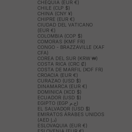
CHEQUIA (EUR €)
CHILE (CLP $)
CHINA (CNY ¥)
CHIPRE (EUR €)
CIUDAD DEL VATICANO
(EUR €)
COLOMBIA (COP $)
COMORAS (KMF FR)
CONGO - BRAZZAVILLE (XAF
CFA)
COREA DEL SUR (KRW ₩)
COSTA RICA (CRC ₡)
COSTA DE MARFIL (XOF FR)
CROACIA (EUR €)
CURAZAO (USD $)
DINAMARCA (EUR €)
DOMINICA (XCD $)
ECUADOR (USD $)
EGIPTO (EGP ج.م)
EL SALVADOR (USD $)
EMIRATOS ÁRABES UNIDOS
(AED د.إ)
ESLOVAQUIA (EUR €)
ESLOVENIA (EUR €)