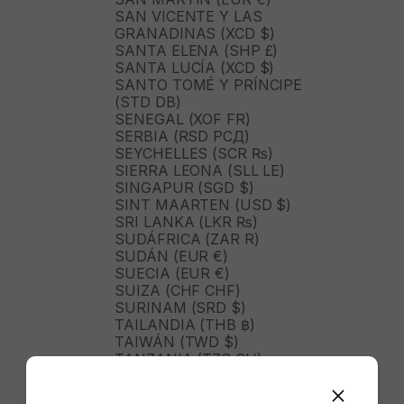
SAN VICENTE Y LAS
GRANADINAS (XCD $)
SANTA ELENA (SHP £)
SANTA LUCÍA (XCD $)
SANTO TOMÉ Y PRÍNCIPE
(STD DB)
SENEGAL (XOF FR)
SERBIA (RSD РСД)
SEYCHELLES (SCR ₨)
SIERRA LEONA (SLL LE)
SINGAPUR (SGD $)
SINT MAARTEN (USD $)
SRI LANKA (LKR ₨)
SUDÁFRICA (ZAR R)
SUDÁN (EUR €)
SUECIA (EUR €)
SUIZA (CHF CHF)
SURINAM (SRD $)
TAILANDIA (THB ฿)
TAIWÁN (TWD $)
TANZANIA (TZS SH)
TIMOR ORIENTAL (USD $)
TOGO (XOF FR)