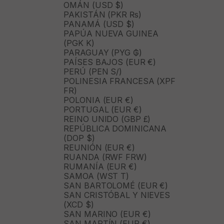
OMÁN (USD $)
PAKISTÁN (PKR ₨)
PANAMÁ (USD $)
PAPÚA NUEVA GUINEA
(PGK K)
PARAGUAY (PYG ₲)
PAÍSES BAJOS (EUR €)
PERÚ (PEN S/)
POLINESIA FRANCESA (XPF
FR)
POLONIA (EUR €)
PORTUGAL (EUR €)
REINO UNIDO (GBP £)
REPÚBLICA DOMINICANA
(DOP $)
REUNIÓN (EUR €)
RUANDA (RWF FRW)
RUMANÍA (EUR €)
SAMOA (WST T)
SAN BARTOLOMÉ (EUR €)
SAN CRISTÓBAL Y NIEVES
(XCD $)
SAN MARINO (EUR €)
SAN MARTÍN (EUR €)