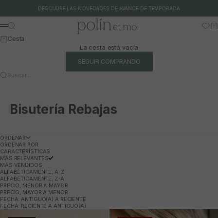
Ir al contenido
DESCUBRE LAS NOVEDADES DE AVANCE DE TEMPORADA
Polín et moi
Buscar
Ca
Menú
Cesta
La cesta está vacía
SEGUIR COMPRANDO
Buscar…
Bisutería Rebajas
ORDENAR
ORDENAR POR
CARACTERÍSTICAS
MÁS RELEVANTES
MÁS VENDIDOS
ALFABÉTICAMENTE, A-Z
ALFABÉTICAMENTE, Z-A
PRECIO, MENOR A MAYOR
PRECIO, MAYOR A MENOR
FECHA: ANTIGUO(A) A RECIENTE
FECHA: RECIENTE A ANTIGUO(A)