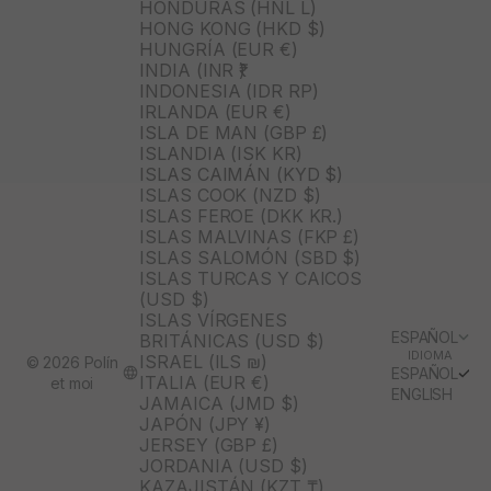
HONDURAS (HNL L)
HONG KONG (HKD $)
HUNGRÍA (EUR €)
INDIA (INR ₹)
INDONESIA (IDR RP)
IRLANDA (EUR €)
ISLA DE MAN (GBP £)
ISLANDIA (ISK KR)
ISLAS CAIMÁN (KYD $)
ISLAS COOK (NZD $)
ISLAS FEROE (DKK KR.)
ISLAS MALVINAS (FKP £)
ISLAS SALOMÓN (SBD $)
ISLAS TURCAS Y CAICOS
(USD $)
ISLAS VÍRGENES
ESPAÑOL
BRITÁNICAS (USD $)
IDIOMA
ISRAEL (ILS ₪)
© 2026 Polín
ESPAÑOL
ITALIA (EUR €)
et moi
ENGLISH
JAMAICA (JMD $)
JAPÓN (JPY ¥)
JERSEY (GBP £)
JORDANIA (USD $)
KAZAJISTÁN (KZT ₸)