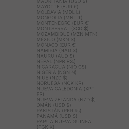
MAURITANIA (USD $)
MAYOTTE (EUR €)
MOLDAVIA (MDL L)
MONGOLIA (MNT ₮)
MONTENEGRO (EUR €)
MONTSERRAT (XCD $)
MOZAMBIQUE (MZN MTN)
MÉXICO (MXN $)
MÓNACO (EUR €)
NAMIBIA (NAD $)
NAURU (AUD $)
NEPAL (NPR RS.)
NICARAGUA (NIO C$)
NIGERIA (NGN ₦)
NIUE (NZD $)
NORUEGA (NOK KR)
NUEVA CALEDONIA (XPF
FR)
NUEVA ZELANDA (NZD $)
OMÁN (USD $)
PAKISTÁN (PKR ₨)
PANAMÁ (USD $)
PAPÚA NUEVA GUINEA
(PGK K)