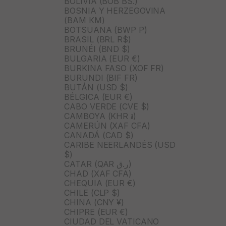
BOLIVIA (BOB BS.)
BOSNIA Y HERZEGOVINA
(BAM КМ)
BOTSUANA (BWP P)
BRASIL (BRL R$)
BRUNÉI (BND $)
BULGARIA (EUR €)
BURKINA FASO (XOF FR)
BURUNDI (BIF FR)
BUTÁN (USD $)
BÉLGICA (EUR €)
CABO VERDE (CVE $)
CAMBOYA (KHR ៛)
CAMERÚN (XAF CFA)
CANADÁ (CAD $)
CARIBE NEERLANDÉS (USD
$)
CATAR (QAR ر.ق)
CHAD (XAF CFA)
CHEQUIA (EUR €)
CHILE (CLP $)
CHINA (CNY ¥)
CHIPRE (EUR €)
CIUDAD DEL VATICANO