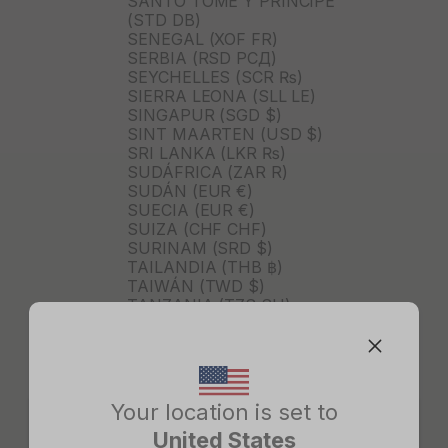
SANTO TOMÉ Y PRÍNCIPE
(STD DB)
SENEGAL (XOF FR)
SERBIA (RSD РСД)
SEYCHELLES (SCR ₨)
SIERRA LEONA (SLL LE)
SINGAPUR (SGD $)
SINT MAARTEN (USD $)
SRI LANKA (LKR ₨)
SUDÁFRICA (ZAR R)
SUDÁN (EUR €)
SUECIA (EUR €)
SUIZA (CHF CHF)
SURINAM (SRD $)
TAILANDIA (THB ฿)
TAIWÁN (TWD $)
TANZANIA (TZS SH)
TIMOR ORIENTAL (USD $)
TOGO (XOF FR)
TONGA (TOP T$)
TRINIDAD Y TOBAGO (TTD
$)
Your location is set to
TURKMENISTÁN (USD $)
United States
TURQUÍA (TRY ₺)