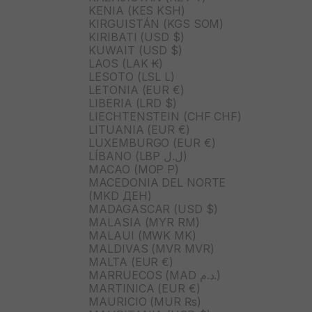
KENIA (KES KSH)
KIRGUISTÁN (KGS SOM)
KIRIBATI (USD $)
KUWAIT (USD $)
LAOS (LAK ₭)
LESOTO (LSL L)
LETONIA (EUR €)
LIBERIA (LRD $)
LIECHTENSTEIN (CHF CHF)
LITUANIA (EUR €)
LUXEMBURGO (EUR €)
LÍBANO (LBP ل.ل)
MACAO (MOP P)
MACEDONIA DEL NORTE
(MKD ДЕН)
MADAGASCAR (USD $)
MALASIA (MYR RM)
MALAUI (MWK MK)
MALDIVAS (MVR MVR)
MALTA (EUR €)
MARRUECOS (MAD د.م.)
MARTINICA (EUR €)
MAURICIO (MUR ₨)