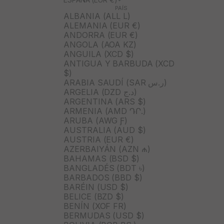
PAÍS
ALBANIA (ALL L)
ALEMANIA (EUR €)
ANDORRA (EUR €)
ANGOLA (AOA KZ)
ANGUILA (XCD $)
ANTIGUA Y BARBUDA (XCD
$)
ARABIA SAUDÍ (SAR ر.س)
ARGELIA (DZD د.ج)
ARGENTINA (ARS $)
ARMENIA (AMD ԴՐ.)
ARUBA (AWG Ƒ)
AUSTRALIA (AUD $)
AUSTRIA (EUR €)
AZERBAIYÁN (AZN ₼)
BAHAMAS (BSD $)
BANGLADÉS (BDT ৳)
BARBADOS (BBD $)
BARÉIN (USD $)
BELICE (BZD $)
BENÍN (XOF FR)
BERMUDAS (USD $)