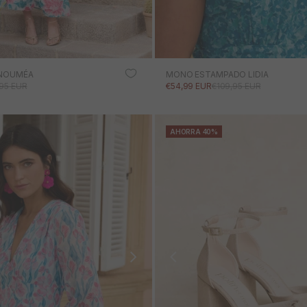
 NOUMÉA
MONO ESTAMPADO LIDIA
RTA
CIO NORMAL
PRECIO DE OFERTA
PRECIO NORMAL
95 EUR
€54,99 EUR
€109,95 EUR
AHORRA 40%