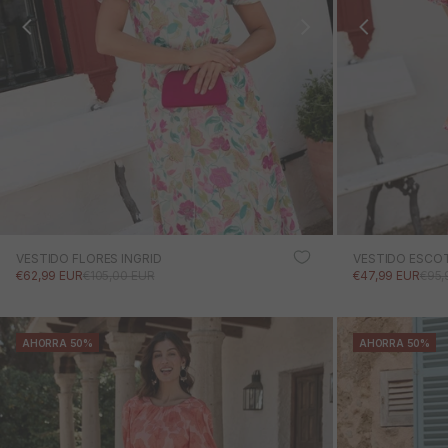
VESTIDO FLORES INGRID
VESTIDO ESCOT
PRECIO DE OFERTA
PRECIO NORMAL
PRECIO DE OFE
PRE
€62,99 EUR
€105,00 EUR
€47,99 EUR
€95,
AHORRA 50%
AHORRA 50%