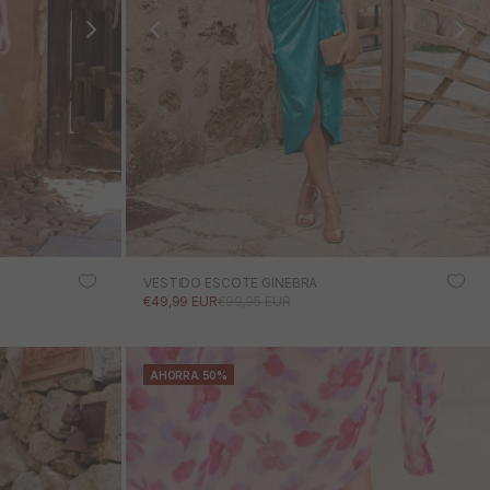
VESTIDO ESCOTE GINEBRA
PRECIO DE OFERTA
PRECIO NORMAL
€49,99 EUR
€99,95 EUR
AHORRA 50%