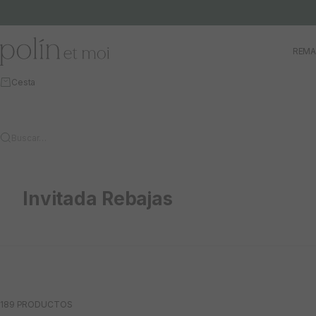
Ir al contenido
Polín et moi
REMA
Cesta
Buscar…
Invitada Rebajas
189 PRODUCTOS