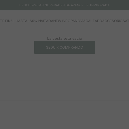
DESCUBRE LAS NOVEDADES DE AVANCE DE TEMPORADA
TE FINAL HASTA -60%
INVITADA
NEW IN
ROPA
NOVIA
CALZADO
ACCESORIOS
AT
La cesta está vacía
SEGUIR COMPRANDO