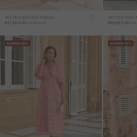
VESTIDO INVITADA FABIANA
VESTIDO FERIA
PRECIO DE OFERTA
PRECIO NORMAL
PRECIO DE OFE
PRE
€47,99 EUR
€119,95 EUR
€59,99 EUR
€119
AHORRA 60%
AHORRA 50%