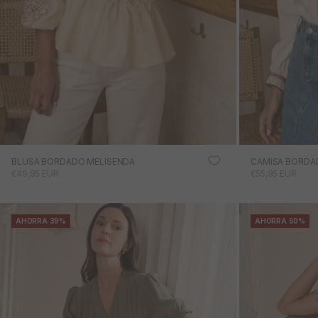
BLUSA BORDADO MELISENDA
CAMISA BORDA
PRECIO DE OFERTA
PRECIO DE OFE
€49,95 EUR
€55,95 EUR
AHORRA 39%
AHORRA 50%