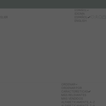
ESPAÑOL
IDIOMA
Iniciar 
Busc
Ca
ELIER
ESPAÑOL
ENGLISH
ORDENAR
ORDENAR POR
CARACTERÍSTICAS
MÁS RELEVANTES
MÁS VENDIDOS
ALFABÉTICAMENTE, A-Z
ALFABÉTICAMENTE, Z-A