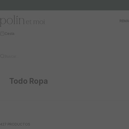
Ir al contenido
Polín et moi
REMA
Cesta
Buscar…
Todo Ropa
427 PRODUCTOS