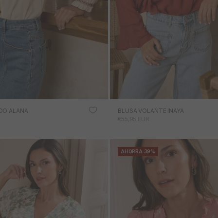
DO ALANA
BLUSA VOLANTE INAYA
RTA
PRECIO DE OFERTA
€55,95 EUR
AHORRA 39%