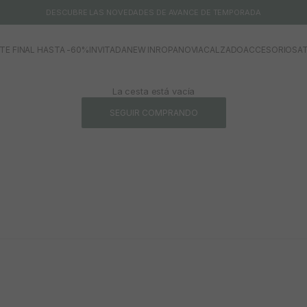
DESCUBRE LAS NOVEDADES DE AVANCE DE TEMPORADA
TE FINAL HASTA -60%
INVITADA
NEW IN
ROPA
NOVIA
CALZADO
ACCESORIOS
AT
La cesta está vacía
SEGUIR COMPRANDO