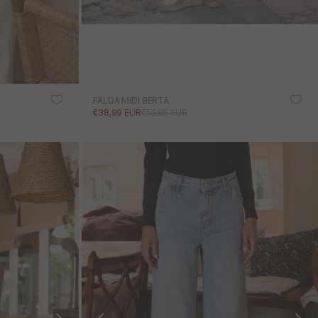
FALDA MIDI BERTA
PRECIO DE OFERTA
PRECIO NORMAL
€38,99 EUR
€55,95 EUR