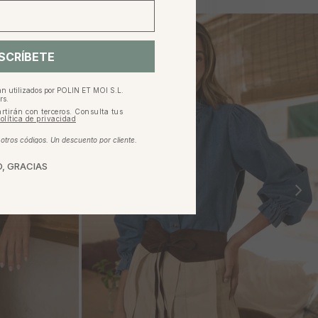
SCRÍBETE
an utilizados por POLIN ET MOI S.L.
rs.
rtirán con terceros. Consulta tus
olítica de privacidad
tros códigos. Un descuento por cliente.
, GRACIAS